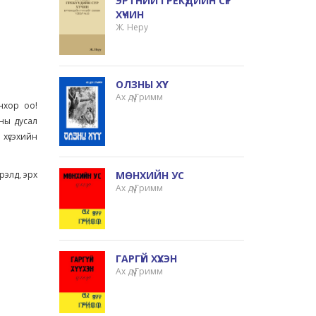
ЭРТНИЙ ГРЕКҮҮДИЙН СҮР
ХҮЧИН
Ж. Неру
ОЛЗНЫ ХҮҮ
Ах дүү Гримм
нхор оо!
сны дусал
 хүсэхийн
МӨНХИЙН УС
рэлд, эрх
Ах дүү Гримм
ГАРГҮЙ ХҮҮХЭН
Ах дүү Гримм