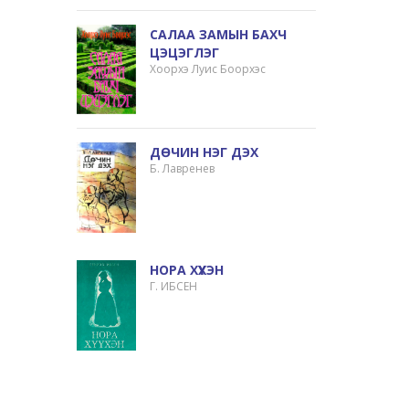
САЛАА ЗАМЫН БАХЧ
ЦЭЦЭГЛЭГ
Хоорхэ Луис Боорхэс
ДӨЧИН НЭГ ДЭХ
Б. Лавренев
НОРА ХҮҮХЭН
Г. ИБСЕН