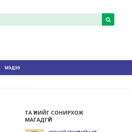
МЭДЭЭ
ТА ҮҮНИЙГ СОНИРХОЖ
МАГАДГҮЙ