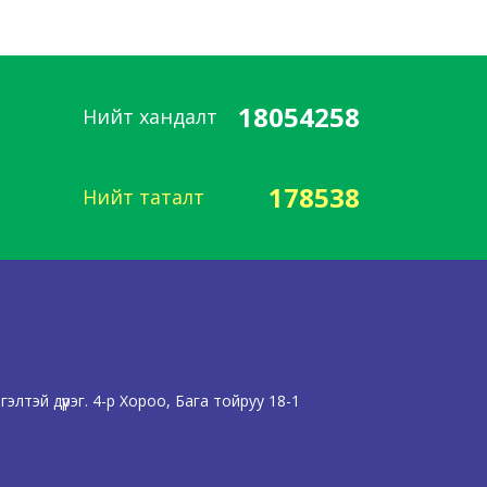
18054258
Нийт хандалт
178538
Нийт таталт
лтэй дүүрэг. 4-р Хороо, Бага тойруу 18-1