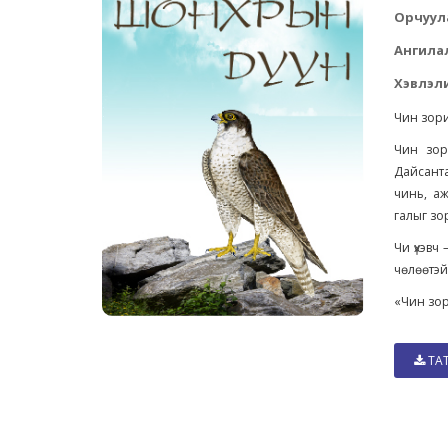
Орчуул
Ангила
Хэвлэли
Чин зори
Чин зор
Дайсанта
чинь, аж
галыг зо
Чи үхэвч
чөлөөтэй
«Чин зор
ТА