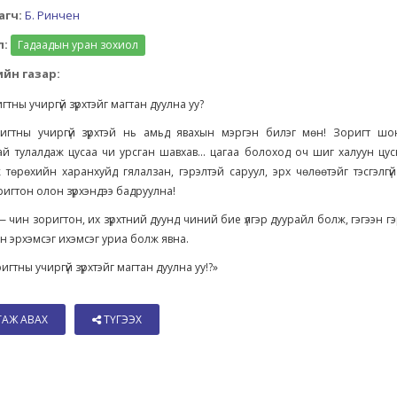
агч:
Б. Ринчен
л:
Гадаадын уран зохиол
йн газар:
гтны учиргүй зүрхтэйг магтан дуулна уу?
игтны учиргүй зүрхтэй нь амьд явахын мэргэн билэг мөн! Зоригт шо
й тулалдаж цусаа чи урсган шавхав... цагаа болоход оч шиг халуун цу
 төрөхийн харанхуйд гялалзан, гэрэлтэй саруул, эрх чөлөөтэйг тэсгэлгүй
ригтон олон зүрхэндээ бадруулна!
 — чин зоригтон, их зүрхтний дуунд чиний бие үлгэр дуурайл болж, гэгээн гэ
н эрхэмсэг ихэмсэг уриа болж явна.
игтны учиргүй зүрхтэйг магтан дуулна уу!?»
ТАЖ АВАХ
ТҮГЭЭХ