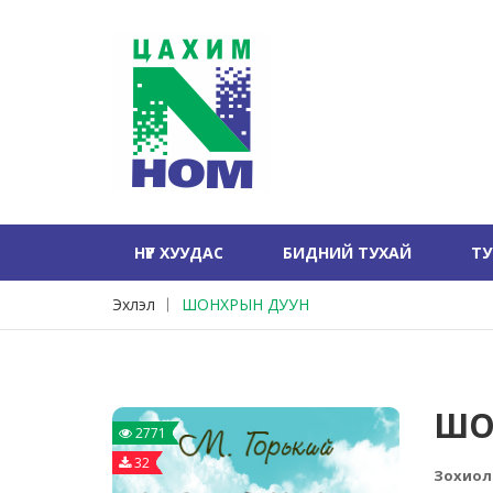
НҮҮР ХУУДАС
БИДНИЙ ТУХАЙ
Т
Эхлэл
ШОНХРЫН ДУУН
ШО
2771
32
Зохиол