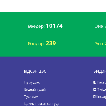
10174
Өнөөдөр:
Энэ 
239
Өнөөдөр:
Энэ 
ҮНДСЭН ЦЭС
БИДЭ
Нүүр хуудас
Face
Бидний тухай
Twitt
Тусламж
Insta
Цахим номын сангууд