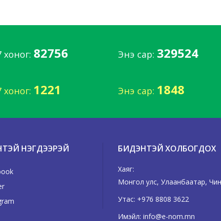
82756
329524
7 хоног:
Энэ сар:
1221
1848
7 хоног:
Энэ сар:
НТЭЙ НЭГДЭЭРЭЙ
БИДЭНТЭЙ ХОЛБОГДОХ
Хаяг:
book
Монгол улс, Улаанбаатар, Чингэ
er
Утас:
+976 8808 3622
gram
Имэйл:
info@e-nom.mn