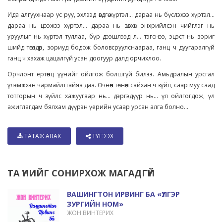
Ида алгуухнаар ус руу, эхлээд өвдгөө хүртэл... дараа нь бүслэхээ хүртэл...
дараа нь цээжээ хүртэл... дараа нь зөөлхөн энхрийлсэн чийглэг нь
уруулыг нь хүртэл туллаа, бүр дээшлээд л... тэгснээ, эцэст нь зориг
шийд төгөлдөр, зориуд бодож боловсруулснаараа, ганц ч дуугаралгүй
ганц ч хахаж цацалгүй усан доогуур далд орчихлоо.
Орчлонт ертөнц үүнийг ойлгож болшгүй билээ. Амьдралын урсгал
үлэмжхэн чармайлттайяа даа. Өчнөөн төчнөөн сайхан ч зүйл, саар муу саад
тотгорын ч зүйлс хажуугаар нь... дэргэдүүр нь... үл ойлгогдож, үл
ажиглагдам бялхам дүүрэн үерийн усаар урсан алга болно...
ТАТАЖ АВАХ
ТҮГЭЭХ
ТА ҮҮНИЙГ СОНИРХОЖ МАГАДГҮЙ
ВАШИНГТОН ИРВИНГ БА «ҮЛГЭР
ЗУРГИЙН НОМ»
ЖОН ВИНТЕРИХ