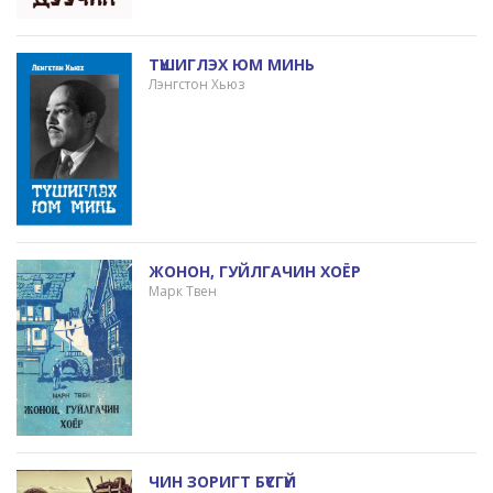
ТҮШИГЛЭХ ЮМ МИНЬ
Лэнгстон Хьюз
ЖОНОН, ГУЙЛГАЧИН ХОЁР
Марк Твен
ЧИН ЗОРИГТ БҮСГҮЙ