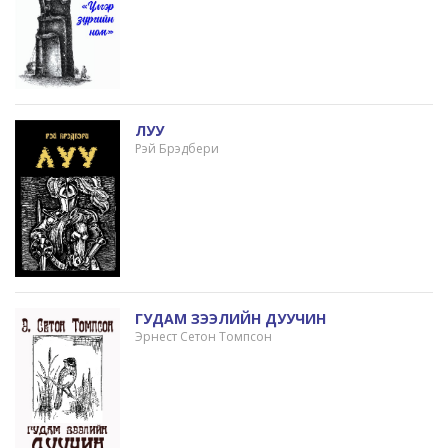
ЛУУ
Рэй Брэдбери
ГУДАМ ЗЭЭЛИЙН ДУУЧИН
Эрнест Сетон Томпсон