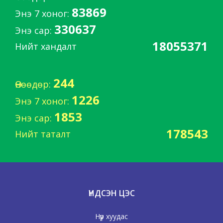
83869
Энэ 7 хоног:
330637
Энэ сар:
18055371
Нийт хандалт
244
Өнөөдөр:
1226
Энэ 7 хоног:
1853
Энэ сар:
178543
Нийт таталт
ҮНДСЭН ЦЭС
Нүүр хуудас