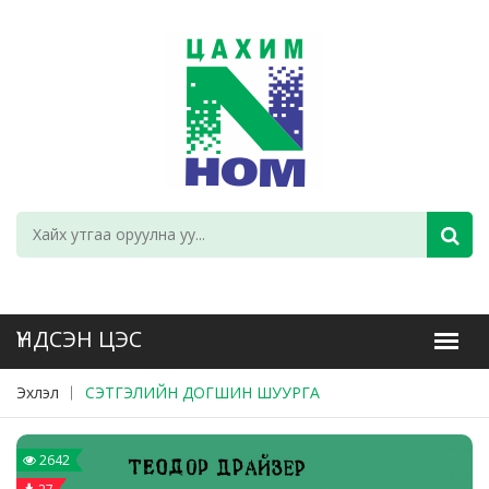
Эхлэл
СЭТГЭЛИЙН ДОГШИН ШУУРГА
2642