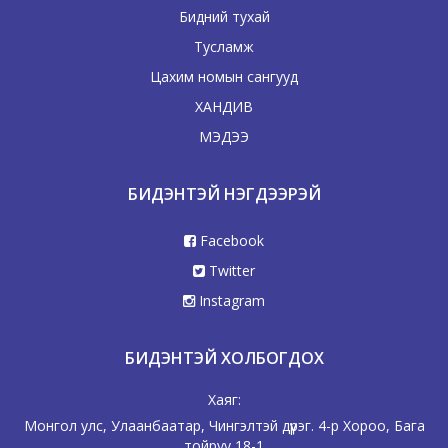
Бидний тухай
Тусламж
Цахим номын сангууд
ХАНДИВ
МЭДЭЭ
БИДЭНТЭЙ НЭГДЭЭРЭЙ
Facebook
Twitter
Instagram
БИДЭНТЭЙ ХОЛБОГДОХ
Хаяг:
Монгол улс, Улаанбаатар, Чингэлтэй дүүрэг. 4-р Хороо, Бага
тойруу 18-1