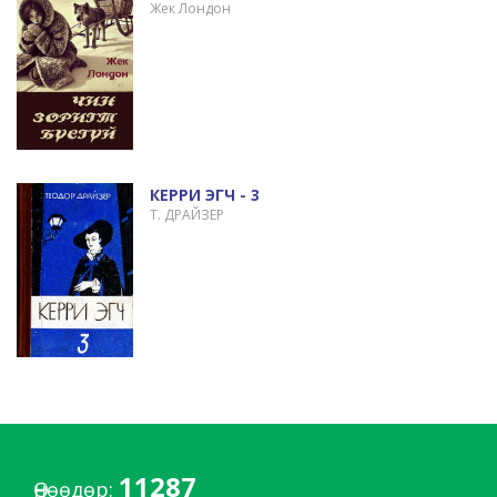
Жек Лондон
КЕРРИ ЭГЧ - 3
Т. ДРАЙЗЕР
11287
Өнөөдөр: