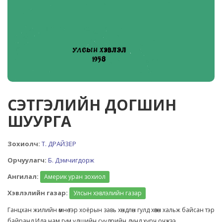
СЭТГЭЛИЙН ДОГШИН
ШУУРГА
Зохиолч:
Т. ДРАЙЗЕР
Орчуулагч:
Б. Дэмчигдорж
Ангилал:
Америк уран зохиол
Хэвлэлийн газар:
Улсын хэвлэлийн газар
Ганцхан жилийн өмнө тэр хоёрын завь хөндлөн гулд хөвөн хальж байсан тэр
байранд Ида нам гүм үдшийн сүүдрийн дунд хүрч очжээ.