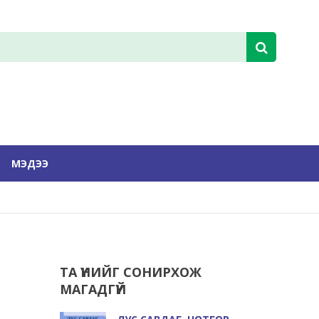
МЭДЭЭ
ТА ҮҮНИЙГ СОНИРХОЖ
МАГАДГҮЙ