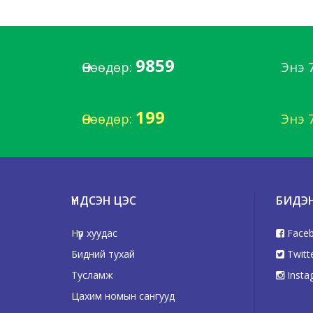
9859
Өнөөдөр:
Энэ 
199
Өнөөдөр:
Энэ 
ҮНДСЭН ЦЭС
БИДЭ
Нүүр хуудас
Face
Бидний тухай
Twitt
Тусламж
Insta
Цахим номын сангууд