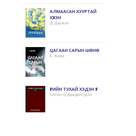
АЛМААСАН ХУУРТАЙ
ХҮҮХЭН
Д. Даржаа
ЦАГААН САРЫН ШӨНӨ
Б. Жамд
ҮГИЙН ТУХАЙ ХЭДЭН ҮГ
Хатгин Ц. Дамдинсүрэн