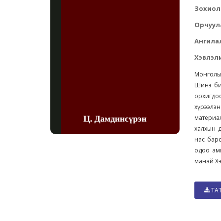
Зохиол
Орчуул
Ангила
Хэвлэли
Монголы
Шинэ би
орхигдо
хүрээлэн
материа
халхын д
нас барс
одоо амь
манай Хэ
ТА