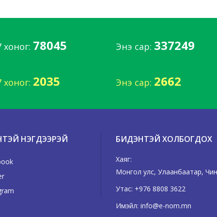
78045
337249
7 хоног:
Энэ сар:
2035
2662
7 хоног:
Энэ сар:
НТЭЙ НЭГДЭЭРЭЙ
БИДЭНТЭЙ ХОЛБОГДОХ
Хаяг:
book
Монгол улс, Улаанбаатар, Чингэ
er
Утас:
+976 8808 3622
gram
Имэйл:
info@e-nom.mn