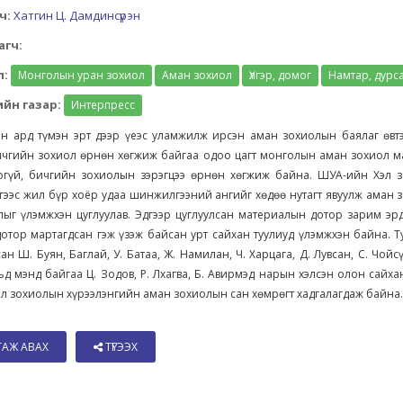
ч:
Хатгин Ц. Дамдинсүрэн
агч:
л:
Монголын уран зохиол
Аман зохиол
Үлгэр, домог
Намтар, дурс
йн газар:
Интерпресс
н ард түмэн эрт дээр үеэс уламжилж ирсэн аман зохиолын баялаг өвтэ
чгийн зохиол өрнөн хөгжиж байгаа одоо цагт монголын аман зохиол м
огүй, бичгийн зохиолын зэрэгцээ өрнөн хөгжиж байна. ШУА-ийн Хэл 
гээс жил бүр хоёр удаа шинжилгээний ангийг хөдөө нутагт явуулж аман
лыг үлэмжхэн цуглуулав. Эдгээр цуглуулсан материалын дотор зарим эр
отор мартагдсан гэж үзэж байсан урт сайхан туулиуд үлэмжхэн байна. 
ан Ш. Буян, Баглай, У. Батаа, Ж. Намилан, Ч. Харцага, Д. Лувсан, С. Чойс
д мэнд байгаа Ц. Зодов, Р. Лхагва, Б. Авирмэд нарын хэлсэн олон сайха
л зохиолын хүрээлэнгийн аман зохиолын сан хөмрөгт хадгалагдаж байна..
ТАЖ АВАХ
ТҮГЭЭХ