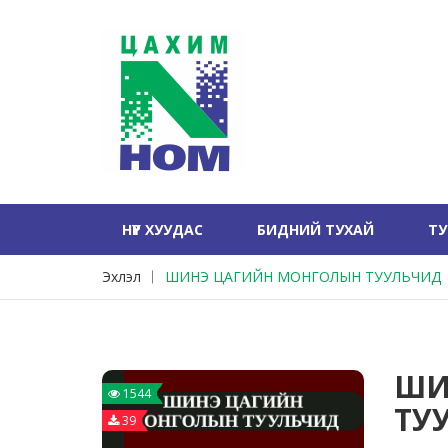
НҮҮР ХУУДАС
БИДНИЙ ТУХАЙ
Т
Эхлэл
ШИНЭ ЦАГИЙН МОНГОЛЫН ТУУЛЬЧИД
ШИ
1544
ТУ
39