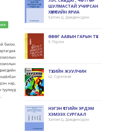
ЛУС САВДАГ, ЧӨТГӨР
ШУЛМАСТАЙ УЧИРСАН
ХҮМҮҮСИЙН ЯРИА
Хатгин Ц. Дамдинсүрэн
амж
ӨВӨГ ААВЫН ГАРЫН ТҮҮХ
Х. Пэрлээ
й билээ.
артагдаж
зохиолын
 зохиолын
дэмтдийн
ТҮҮХИЙН ЖУУЛЧИН
Ш. Сүрэнжав
Тухайлбал
үрэн нар,
н туулиуд
.
НЭГЭН ҮСГИЙН ЭРДЭМ
ХЭМЭЭХ СУРГААЛ
Хатгин Ц. Дамдинсүрэн