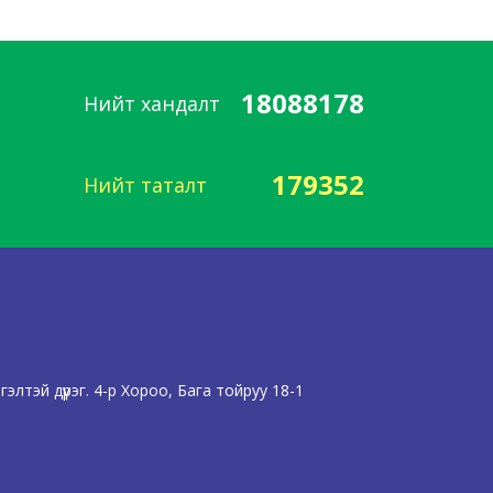
18088178
Нийт хандалт
179352
Нийт таталт
лтэй дүүрэг. 4-р Хороо, Бага тойруу 18-1