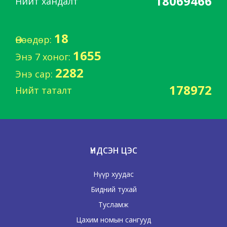
18069466
Нийт хандалт
18
Өнөөдөр:
1655
Энэ 7 хоног:
2282
Энэ сар:
178972
Нийт таталт
ҮНДСЭН ЦЭС
Нүүр хуудас
Бидний тухай
Тусламж
Цахим номын сангууд