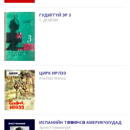
ГУДИГГҮЙ ЭР 3
Т. ДРАЙЗЕР
ЦИРК ИРЛЭЭ
Альберт Мальц
ИСПАНИЙН ТӨЛӨӨ НӨГЧСӨН АМЕРИКЧУУДАД
Эрнест Хемингуэй