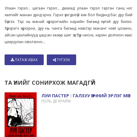
Улаан гэрэл... цагаан гэрэл... дахиад улаан гэрэл гарган ганц нэг
хөлгийг манан дунд эрнэ. Гэрэл үзэгдэхгүй юм бол бидэнд бас дуу бий
бүлгээ. Тэр нь манай хүрхрэгчийн нарийн бөгөөд хүчтэй дуу билээ.
Хүрхрэгч хүрхэрнэ, дуу нь чанга бөгөөд нэвсгэр мананг нэвт цохино,
айсан цахлайнууд цацсан хөзөр шиг зүг бүр ниснэ, харин долгион хөөс
цахруулан оволзоно...
ТАТАЖ АВАХ
ТҮГЭЭХ
ТА ҮҮНИЙГ СОНИРХОЖ МАГАДГҮЙ
ЛУИ ПАСТЕР : ГАЛЗУУ ӨВЧНИЙ ЭРЛЭГ МӨН
ПОЛЬ ДЕ КРАЙФ