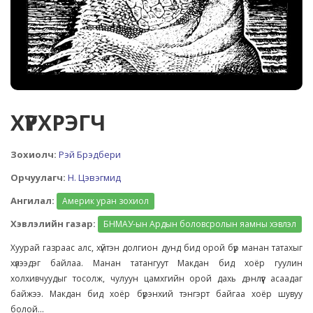
ХҮРХРЭГЧ
Зохиолч:
Рэй Брэдбери
Орчуулагч:
Н. Цэвэгмид
Ангилал:
Америк уран зохиол
Хэвлэлийн газар:
БНМАУ-ын Ардын боловсролын яамны хэвлэл
Хуурай газраас алс, хүйтэн долгион дунд бид орой бүр манан татахыг
хүлээдэг байлаа. Манан татангуут Макдан бид хоёр гуулин
холхивчуудыг тосолж, чулуун цамхгийн орой дахь дэнлүүг асаадаг
байжээ. Макдан бид хоёр бүрэнхий тэнгэрт байгаа хоёр шувуу
болой...