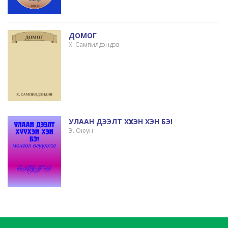
ДОМОГ
Х. Сампилдэндэв
УЛААН ДЭЭЛТ ХҮҮХЭН ХЭН БЭ!
Э. Оюун