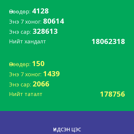
4128
Өнөөдөр:
80614
Энэ 7 хоног:
328613
Энэ сар:
18062318
Нийт хандалт
150
Өнөөдөр:
1439
Энэ 7 хоног:
2066
Энэ сар:
178756
Нийт таталт
ҮНДСЭН ЦЭС