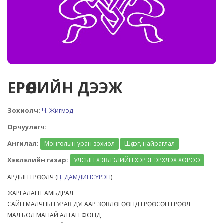
ЕРӨӨЛИЙН ДЭЭЖ
Зохиолч:
Ч. Жигмэд
Орчуулагч:
Ангилал:
Монголын уран зохиол
Шүлэг, найраглал
Хэвлэлийн газар:
УЛСЫН ХЭВЛЭЛИЙН ХЭРЭГ ЭРХЛЭХ ХОРОО
АРДЫН ЕРӨӨЛЧ (
Ц. ДАМДИНСҮРЭН
)
ЖАРГАЛАНТ АМЬДРАЛ
САЙН МАЛЧНЫ ГУРАВ ДУГААР ЗӨВЛӨГӨӨНД ЕРӨӨСӨН ЕРӨӨЛ
МАЛ БОЛ МАНАЙ АЛТАН ФОНД