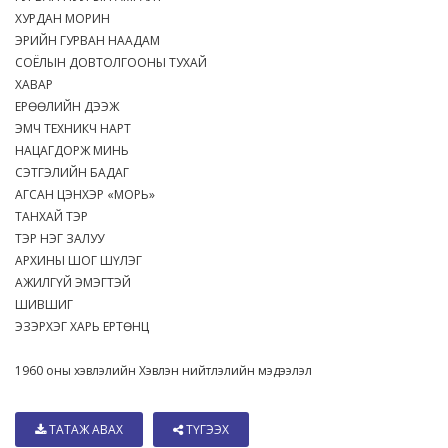
ХУРДАН МОРИН
ЭРИЙН ГУРВАН НААДАМ
СОЁЛЫН ДОВТОЛГООНЫ ТУХАЙ
ХАВАР
ЕРӨӨЛИЙН ДЭЭЖ
ЭМЧ ТЕХНИКЧ НАРТ
НАЦАГДОРЖ МИНЬ
СЭТГЭЛИЙН БАДАГ
АГСАН ЦЭНХЭР «МОРЬ»
ТАНХАЙ ТЭР
ТЭР НЭГ ЗАЛУУ
АРХИНЫ ШОГ ШҮЛЭГ
АЖИЛГҮЙ ЭМЭГТЭЙ
ШИВШИГ
ЭЗЭРХЭГ ХАРЬ ЕРТӨНЦ
1960 оны хэвлэлийн Хэвлэн нийтлэлийн мэдээлэл
ТАТАЖ АВАХ
ТҮГЭЭХ