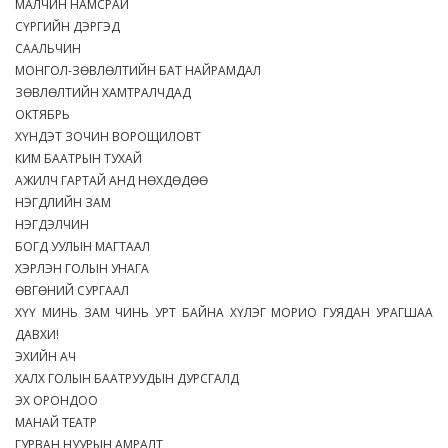
МАЛЧИН НАМСРАЙ
СҮРГИЙН ДЭРГЭД
СААЛЬЧИН
МОНГОЛ-ЗӨВЛӨЛТИЙН БАТ НАЙРАМДАЛ
ЗӨВЛӨЛТИЙН ХАМТРАЛЧДАД
ОКТЯБРЬ
ХҮНДЭТ ЗОЧИН ВОРОЩИЛОВТ
КИМ БААТРЫН ТУХАЙ
АЖИЛЧ ГАРТАЙ АНД НӨХДӨДӨӨ
НЭГДЛИЙН ЗАМ
НЭГДЭЛЧИН
БОГД УУЛЫН МАГТААЛ
ХЭРЛЭН ГОЛЫН УНАГА
ӨВГӨНИЙ СУРГААЛ
ХҮҮ МИНЬ ЗАМ ЧИНЬ УРТ БАЙНА ХҮЛЭГ МОРИО ГУЯДАН УРАГШАА
ДАВХИ!
ЭХИЙН АЧ
ХАЛХ ГОЛЫН БААТРУУДЫН ДУРСГАЛД
ЭХ ОРОНДОО
МАНАЙ ТЕАТР
ГУРВАН НУУРЫН АМРАЛТ