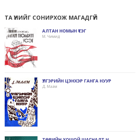
ТА ҮҮНИЙГ СОНИРХОЖ МАГАДГҮЙ
АЛТАН НОМЫН ҮСЭГ
М. Чимид
ҮЛГЭРИЙН ЦЭНХЭР ГАНГА НУУР
Д. Маам
ТӨРИЙН ХОШОЙ ШАГНАЛТ Ч.