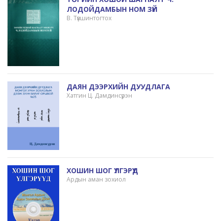
ЛОДОЙДАМБЫН НОМ ЗҮЙ
В. Түвшинтогтох
ДАЯН ДЭЭРХИЙН ДУУДЛАГА
Хатгин Ц. Дамдинсүрэн
ХОШИН ШОГ ҮЛГЭРҮҮД
Ардын аман зохиол