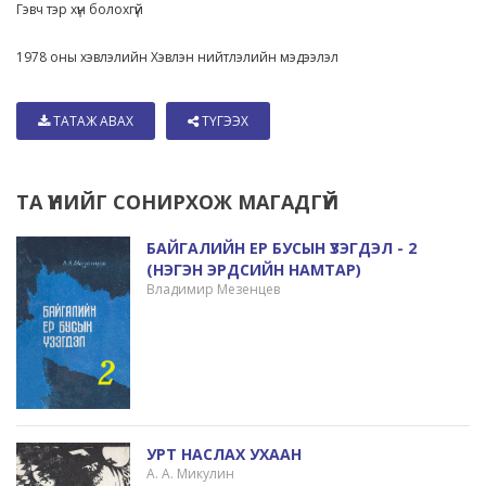
Гэвч тэр хүн болохгүй
1978 оны хэвлэлийн Хэвлэн нийтлэлийн мэдээлэл
ТАТАЖ АВАХ
ТҮГЭЭХ
ТА ҮҮНИЙГ СОНИРХОЖ МАГАДГҮЙ
БАЙГАЛИЙН ЕР БУСЫН ҮЗЭГДЭЛ - 2
(НЭГЭН ЭРДСИЙН НАМТАР)
Владимир Мезенцев
УРТ НАСЛАХ УХААН
А. А. Микулин