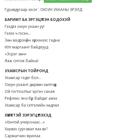
Гуравдугаар хэсэг : ОЮУН УХААНЫ ЭРЭЛД
БАРИМТ БА ЭРГЭЦҮҮЛЭН БОДОХУЙ
Гэхдээ оюун ухаан уу!
Гэлээ ч гэсэн...
Зөн мэдрэхүйн хүрээнээс гадна
Илт маргаант байдлууд
«Эсрэг зөн»
Яаж сэтгэж байна!
УХАМСРЫН ТОЙРОНД
Ухамсар гэдэг бол...
Оюун ухаант дөрвөн хөлтнүүд
Ой тогтоолтыг эргэн саная
Рефлекс янз бүр байдаг ажээ
Ухамсар ба сэтгэлийн хөдлөл
ХҮМҮҮСТЭЙ ЗЭРЭГЦҮҮЛЭХЭД
«Хэнтэй учирснаас...»
Хэрвээ сургавал яах вэ?
Сармагчин ярилаа