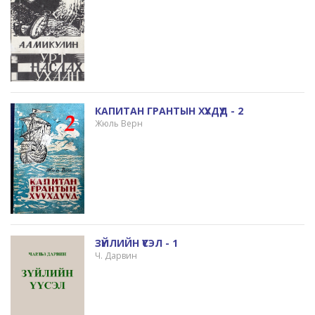
КАПИТАН ГРАНТЫН ХҮҮХДҮҮД - 2
Жюль Верн
ЗҮЙЛИЙН ҮҮСЭЛ - 1
Ч. Дарвин