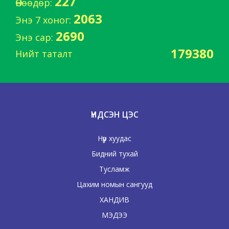
227
Өнөөдөр:
2063
Энэ 7 хоног:
2690
Энэ сар:
179380
Нийт таталт
ҮНДСЭН ЦЭС
Нүүр хуудас
Бидний тухай
Тусламж
Цахим номын сангууд
ХАНДИВ
МЭДЭЭ