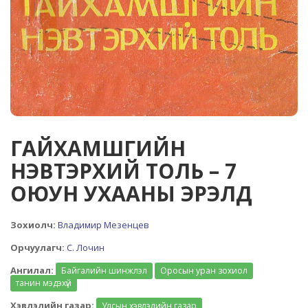
ГАЙХАМШГИЙН
НЭВТЭРХИЙ ТОЛЬ – 7
ОЮУН УХААНЫ ЭРЭЛД
Зохиолч:
Владимир Мезенцев
Орчуулагч:
С. Лочин
Ангилал:
Байгалийн шинжлэл
Оросын уран зохиол
танин мэдэхүй
Хэвлэлийн газар:
Улсын хэвлэлийн газар