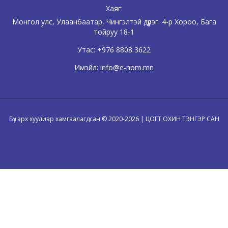
Хаяг:
Монгол улс, Улаанбаатар, Чингэлтэй дүүрэг. 4-р Хороо, Бага
тойруу 18-1
Утас:
+976 8808 3622
Имэйл:
info@e-nom.mn
Бүх эрх хуулиар хамгаалагдсан © 2020-2026 | ЦОГТ ОХИН ТЭНГЭР САН