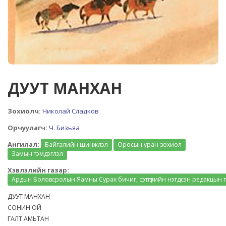
ДУУТ МАНХАН
Зохиолч:
Николай Сладков
Орчуулагч:
Ч. Бизьяа
Ангилал:
Байгалийн шинжлэл
Оросын уран зохиол
Замын тэмдэглэл
Хэвлэлийн газар:
Ардын Боловсролын Яамны Сурах бичиг, сэтгүүлийн нэгдсэн редакцын 
ДУУТ МАНХАН
СОНИН ОЙ
ГАЛТ АМЬТАН