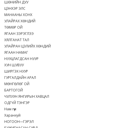
ШӨНИЙН ДУУ
ЦЭНХЭР ЭЛС
МАНААНЫ ХОНХ
УЛАЙРАХ ХӨНДИЙ
ТӨМӨР ОЙ
ЯГААН ЗЭРЭГЛЭЭ
ХЯЛГАНАТ ТАЛ
УЛАЙРАН ЦЭЛИЙХ ХӨНДИЙ
ЯГААН НАМАГ
НУУЦЛАГДСАН НУУР
ХУН ШУВУУ
ШИРГЭХ НУУР
ГУРГАЛДАЙН АРАЛ
МӨНГӨЛӨГ ОЙ
БАРТОГОЙ
ЧУЛУУН ЯНГИРЫН ХАВЦАЛ
ОДГҮЙ ТЭНГЭР
Нам гүм
Харанхуй
НОГООН—ГЭРЭЛ
БУЖИГНАСАН СУВД