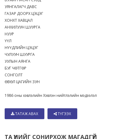
УЯНГАЛАГЧ ДАВС
ГАЗАР ДООРХ ЦЭЦЭГ
ХОНХТ ХАВЦАЛ
АНХИЛУУН ШУУРГА
НУУР
ҮҮЛ
НҮҮДЛИЙН ЦЭЦЭГ
ЧУЛУУН ШУУРГА
УУЛЫН АЯНГА
БУГ ЧӨТГӨР
СОНГОЛТ
ӨВӨЛ ЦАГИЙН ЗУН
1986 оны хэвлэлийн Хэвлэн нийтлэлийн мэдээлэл
ТАТАЖ АВАХ
ТҮГЭЭХ
ТА ҮҮНИЙГ СОНИРХОЖ МАГАДГҮЙ