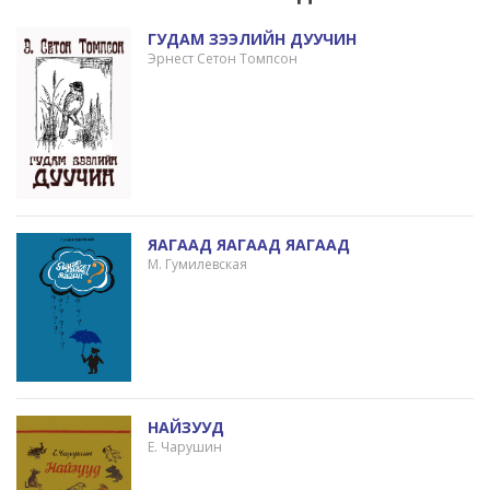
ГУДАМ ЗЭЭЛИЙН ДУУЧИН
Эрнест Сетон Томпсон
ЯАГААД ЯАГААД ЯАГААД
М. Гумилевская
НАЙЗУУД
Е. Чарушин