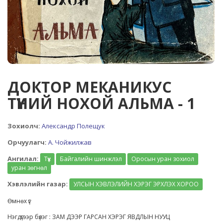
ДОКТОР МЕКАНИКУС
ТҮҮНИЙ НОХОЙ АЛЬМА - 1
Зохиолч:
Александр Полещук
Орчуулагч:
А. Чойжилжав
Ангилал:
Түүх
Байгалийн шинжлэл
Оросын уран зохиол
уран зөгнөл
Хэвлэлийн газар:
УЛСЫН ХЭВЛЭЛИЙН ХЭРЭГ ЭРХЛЭХ ХОРОО
Өмнөх үг
Нэгдүгээр бүлэг : ЗАМ ДЭЭР ГАРСАН ХЭРЭГ ЯВДЛЫН НУУЦ