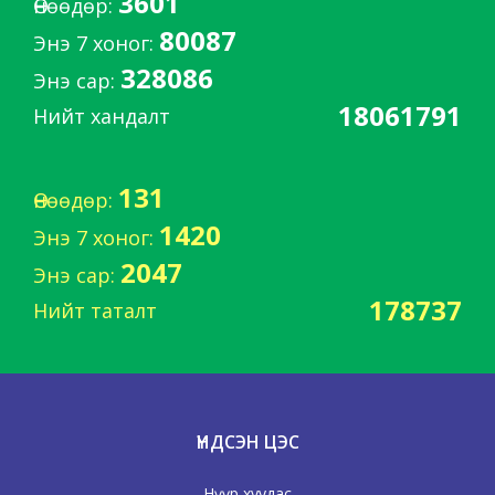
3601
Өнөөдөр:
80087
Энэ 7 хоног:
328086
Энэ сар:
18061791
Нийт хандалт
131
Өнөөдөр:
1420
Энэ 7 хоног:
2047
Энэ сар:
178737
Нийт таталт
ҮНДСЭН ЦЭС
Нүүр хуудас