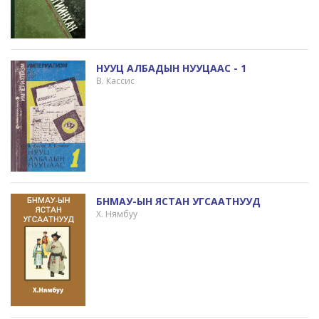
НУУЦ АЛБАДЫН НУУЦААС - 1
В. Кассис
БНМАУ-ЫН ЯСТАН УГСААТНУУД
Х. Нямбуу