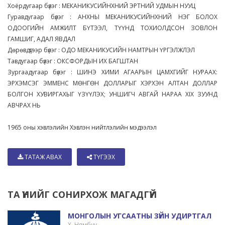
Хоёрдугаар бүлэг : МЕКАНИКУСИЙНХНИЙ ЭРТНИЙ УДМЫН НУУЦ
Гуравдугаар бүлэг : АНХНЫ МЕКАНИКУСИЙНХНИЙ НЭГ БОЛОХ
ОДООГИЙН АМЖИЛТ БҮТЭЭЛ, ТҮҮНД ТОХИОЛДСОН ЗОВЛОН
ГАМШИГ, АДАЛ ЯВДАЛ
Дөрөвдүгээр бүлэг : ОДО МЕКАНИКУСИЙН НАМТРЫН ҮРГЭЛЖЛЭЛ
Тавдугаар бүлэг : ОКСФОРДЫН ИХ БАГШТАН
Зургаадугаар бүлэг : ШИНЭ ХИМИ АГААРЫН ЦАМХГИЙГ НУРААХ:
ЭРХЭМСЭГ ЭММЕНС МӨНГӨН ДОЛЛАРЫГ ХЭРХЭН АЛТАН ДОЛЛАР
БОЛГОН ХУВИРГАХЫГ ҮЗҮҮЛЭХ; УНШИГЧ АВГАЙ НАРАА XIX ЗУУНД
АВЧРАХ НЬ
1965 оны хэвлэлийн Хэвлэн нийтлэлийн мэдээлэл
ТАТАЖ АВАХ
ТҮГЭЭХ
ТА ҮҮНИЙГ СОНИРХОЖ МАГАДГҮЙ
МОНГОЛЫН УГСААТНЫ ЗҮЙН УДИРТГАЛ
Х. Нямбуу