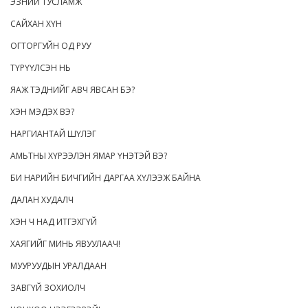
ЭЗНИЙ ТУСЛАМЖ
САЙХАН ХҮН
ОГТОРГУЙН ОД РУУ
ТҮРҮҮЛСЭН НЬ
ЯАЖ ТЭДНИЙГ АВЧ ЯВСАН БЭ?
ХЭН МЭДЭХ ВЭ?
НАРГИАНТАЙ ШҮЛЭГ
АМЬТНЫ ХҮРЭЭЛЭН ЯМАР ҮНЭТЭЙ ВЭ?
БИ НАРИЙН БИЧГИЙН ДАРГАА ХҮЛЭЭЖ БАЙНА
ДАЛАН ХУДАЛЧ
ХЭН Ч НАД ИТГЭХГҮЙ
ХАЯГИЙГ МИНЬ ЯВУУЛААЧ!
МУУРУУДЫН УРАЛДААН
ЗАВГҮЙ ЗОХИОЛЧ