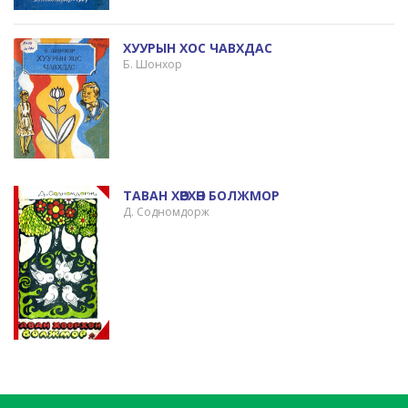
ХУУРЫН ХОС ЧАВХДАС
Б. Шонхор
ТАВАН ХӨӨРХӨН БОЛЖМОР
Д. Содномдорж