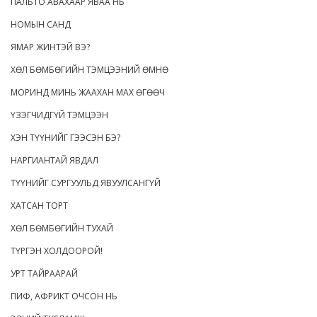
ПАЛЬТО АВАХААР ЯВАА НЬ
НОМЫН САНД
ЯМАР ЖИНТЭЙ ВЭ?
ХӨЛ БӨМБӨГИЙН ТЭМЦЭЭНИЙ ӨМНӨ
МОРИНД МИНЬ ЖААХАН МАХ ӨГӨӨЧ
ҮЗЭГЧИДГҮЙ ТЭМЦЭЭН
ХЭН ТҮҮНИЙГ ГЭЭСЭН БЭ?
НАРГИАНТАЙ ЯВДАЛ
ТҮҮНИЙГ СУРГУУЛЬД ЯВУУЛСАНГҮЙ
ХАТСАН ТОРТ
ХӨЛ БӨМБӨГИЙН ТУХАЙ
ТҮРГЭН ХОЛДООРОЙ!
УРТ ТАЙРААРАЙ
ПИФ, АФРИКТ ОЧСОН НЬ