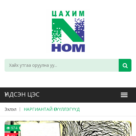
Эхлэл
НАРГИАНТАЙ ӨГҮҮЛЛЭГҮҮД
974