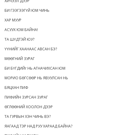
ХИЧЭЭЛ ДЭЭР
БИ ГЭЭГЭЭГҮЙ ЮМ ЧИНЬ
ХАР МУУР
АСУУХ ЮМ БАЙНА!
ТА ШҮДТЭЙ ЮУ?
ҮҮНИЙГ ХААНААС АВСАН БЭ?
МӨӨГНИЙ ЗУРАГ
БИ БҮГДИЙг НЬ АГНАЧИХСАН ЮМ
МОРИО БӨГСӨӨР НЬ ЯВУУЛСАН НЬ
БЯЦХАН ПИФ
ПИФИЙН ЗУРСАН ЗУРАГ
ӨГЛӨӨНИЙ ХООЛОН ДЭЭР
ТА ГУРВЫН ХЭН ЧИНЬ ВЭ?
ЯАГААД ТЭР НАД РУУ ХАРААД БАЙНА?