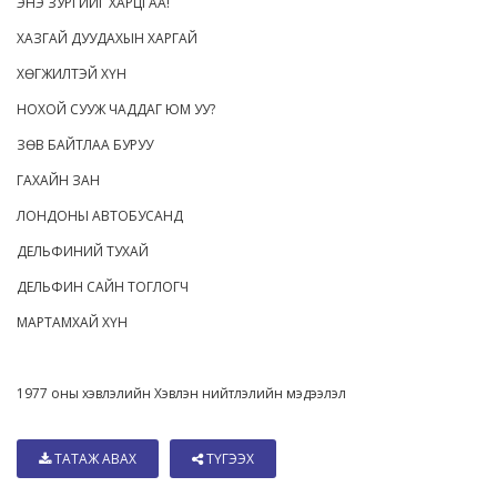
ЭНЭ ЗУРГИЙГ ХАРЦГАА!
ХАЗГАЙ ДУУДАХЫН ХАРГАЙ
ХӨГЖИЛТЭЙ ХҮН
НОХОЙ СУУЖ ЧАДДАГ ЮМ УУ?
ЗӨВ БАЙТЛАА БУРУУ
ГАХАЙН ЗАН
ЛОНДОНЫ АВТОБУСАНД
ДЕЛЬФИНИЙ ТУХАЙ
ДЕЛЬФИН САЙН ТОГЛОГЧ
МАРТАМХАЙ ХҮН
1977 оны хэвлэлийн Хэвлэн нийтлэлийн мэдээлэл
ТАТАЖ АВАХ
ТҮГЭЭХ