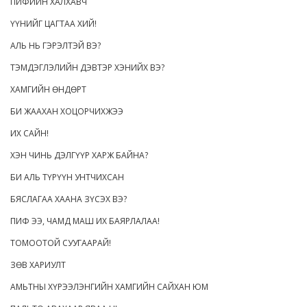
ПИФИЙН ХАЛХАВЧ
ҮҮНИЙГ ЦАГТАА ХИЙ!
АЛЬ НЬ ГЭРЭЛТЭЙ ВЭ?
ТЭМДЭГЛЭЛИЙН ДЭВТЭР ХЭНИЙХ ВЭ?
ХАМГИЙН ӨНДӨРТ
БИ ЖААХАН ХОЦОРЧИХЖЭЭ
ИХ САЙН!
ХЭН ЧИНЬ ДЭЛГҮҮР ХАРЖ БАЙНА?
БИ АЛЬ ТҮРҮҮН УНТЧИХСАН
БЯСЛАГАА ХААНА ЗҮСЭХ ВЭ?
ПИФ ЭЭ, ЧАМД МАШ ИХ БАЯРЛАЛАА!
ТОМООТОЙ СУУГААРАЙ!
ЗӨВ ХАРИУЛТ
АМЬТНЫ ХҮРЭЭЛЭНГИЙН ХАМГИЙН САЙХАН ЮМ