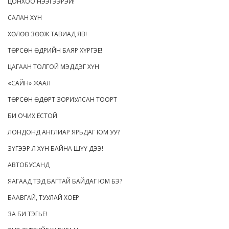
ЦОНХОО НЭЭГЭЭРЭЙ!
САЛАН ХҮН
ХӨЛӨӨ ЗӨӨЖ ТАВИАД ЯВ!
ТӨРСӨН ӨДРИЙН БАЯР ХҮРГЭЕ!
ЦАГААН ТОЛГОЙ МЭДДЭГ ХҮН
«САЙН» ЖААЛ
ТӨРСӨН ӨДӨРТ ЗОРИУЛСАН ТООРТ
БИ ОЧИХ ЁСТОЙ
ЛОНДОНД АНГЛИАР ЯРЬДАГ ЮМ УУ?
ЗҮГЭЭР Л ХҮН БАЙНА ШҮҮ ДЭЭ!
АВТОБУСАНД
ЯАГААД ТЭД БАГТАЙ БАЙДАГ ЮМ БЭ?
БААВГАЙ, ТУУЛАЙ ХОЁР
ЗА БИ ТЭГЬЕ!