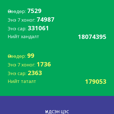
7529
Өнөөдөр:
74987
Энэ 7 хоног:
331061
Энэ сар:
18074395
Нийт хандалт
99
Өнөөдөр:
1736
Энэ 7 хоног:
2363
Энэ сар:
179053
Нийт таталт
ҮНДСЭН ЦЭС