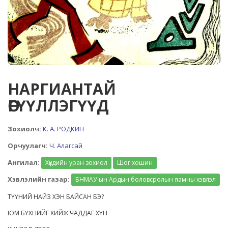
НАРГИАНТАЙ
ӨГҮҮЛЛЭГҮҮД
Зохиолч:
К. А. РОДКИН
Орчуулагч:
Ч. Алагсай
Ангилал:
Хүүхдийн уран зохиол
Шог хошин
Хэвлэлийн газар:
БНМАУ-ын Ардын боловсролын яамны хэвлэл
ТҮҮНИЙ НАЙЗ ХЭН БАЙСАН БЭ?
ЮМ БҮХНИЙГ ХИЙЖ ЧАДДАГ ХҮН