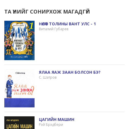
ТА ҮҮНИЙГ СОНИРХОЖ МАГАДГҮЙ
НӨЛӨӨТ ТОЛИНЫ ВАНТ УЛС - 1
Виталий Губарев
ЯЛАА ЯАЖ ЗААН БОЛСОН БЭ?
С. Шатров
ЦАГИЙН МАШИН
Рэй Брэдбери