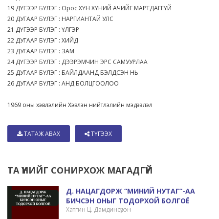
19 ДҮГЭЭР БҮЛЭГ : Орос ХҮН ХҮНИЙ АЧИЙГ МАРТДАГГҮЙ
20 ДУГААР БҮЛЭГ : НАРГИАНТАЙ УЛС
21 ДҮГЭЭР БҮЛЭГ : ҮЛГЭР
22 ДУГААР БҮЛЭГ : ХИЙД
23 ДУГААР БҮЛЭГ : ЗАМ
24 ДҮГЭЭР БҮЛЭГ : ДЭЭРЭМЧИН ЭРС САМУУРЛАА
25 ДУГААР БҮЛЭГ : БАЙЛДААНД БЭЛДСЭН НЬ
26 ДУГААР БҮЛЭГ : АНД БОЛЦГООЛОО
1969 оны хэвлэлийн Хэвлэн нийтлэлийн мэдээлэл
ТАТАЖ АВАХ
ТҮГЭЭХ
ТА ҮҮНИЙГ СОНИРХОЖ МАГАДГҮЙ
Д. НАЦАГДОРЖ “МИНИЙ НУТАГ”-АА
БИЧСЭН ОНЫГ ТОДОРХОЙ БОЛГОЁ
Хатгин Ц. Дамдинсүрэн