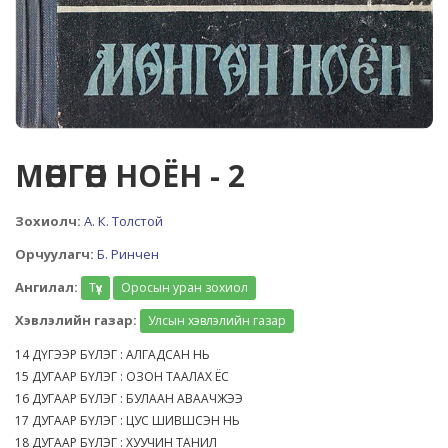
МӨНГӨН НОЁН - 2
Зохиолч:
А. К. Толстой
Орчуулагч:
Б. Ринчен
Ангилал:
Түүх
Оросын уран зохиол
Хэвлэлийн газар:
Улсын хэвлэлийн газар
14 ДҮГЭЭР БҮЛЭГ : АЛГАДСАН НЬ
15 ДУГААР БҮЛЭГ : ОЗОН ТААЛАХ ЁС
16 ДУГААР БҮЛЭГ : БУЛААН АВААЧЖЭЭ
17 ДУГААР БҮЛЭГ : ЦУС ШИВШСЭН НЬ
18 ДУГААР БҮЛЭГ : ХУУЧИН ТАНИЛ