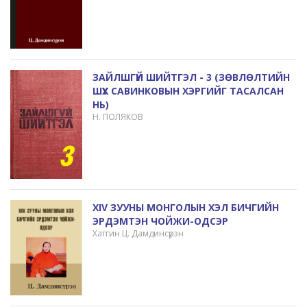
ЗАЙЛШГҮЙ ШИЙТГЭЛ - 3 (ЗӨВЛӨЛТИЙН
ШҮҮХ САВИНКОВЫН ХЭРГИЙГ ТАСАЛСАН
НЬ)
Н. ПОЛЯКОВ
XIV ЗУУНЫ МОНГОЛЫН ХЭЛ БИЧГИЙН
ЭРДЭМТЭН ЧОЙЖИ-ОДСЭР
Хатгин Ц. Дамдинсүрэн