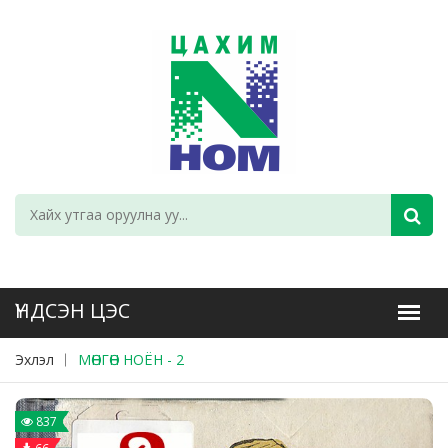
Эхлэл
МӨНГӨН НОЁН - 2
837