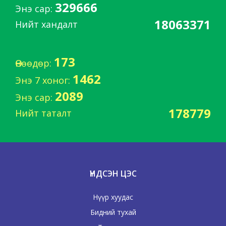
329666
Энэ сар:
18063371
Нийт хандалт
173
Өнөөдөр:
1462
Энэ 7 хоног:
2089
Энэ сар:
178779
Нийт таталт
ҮНДСЭН ЦЭС
Нүүр хуудас
Бидний тухай