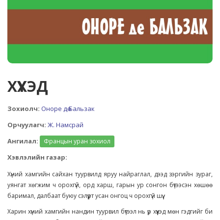
ХҮҮХЭД
Зохиолч:
Оноре дө Бальзак
Орчуулагч:
Ж. Намсрай
Ангилал:
Францын уран зохиол
Хэвлэлийн газар:
Хүний хамгийн сайхан туурвилд яруу найраглал, дээд зэргийн зураг,
уянгат хөгжим ч орохгүй, орд харш, гарын ур сонгон бүтээсэн хөшөө
баримал, далбаат буюу сэлүүрт усан онгоц ч орохгүй шүү.
Харин хүний хамгийн нандин туурвил бүтээл нь үр хүүхэд мөн гэдгийг би