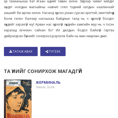
эр тахианыхаа бат ягаан өдийг тавин хэлнэ. Эврээр чимэг хийдэг
хүндэт ноёдын магнайны навчит гоёл тэдний хатдын наалинхай
аашийг би өргөн хэлнэ. Насанд хүрсэн ухаан суусан эрэгтэй, эмэгтэйчүүд
болж гэнэн балчир насныхаа байдлын талд нь ч хүрэхгүй болдог
хүүхдийг харахгүй юу! Арван нас хүрээгүй хүүхдийн хамгийн муу нь ч гэсэн
харахад хэчнээн сайхан бэ? Ил далдын бодол байхгүй гартаа
дайралдсан бүхнийг сонирхоод эрхэлж байх нь мөн хөөрхөн дөө!..
ТАТАЖ АВАХ
ТҮГЭЭХ
ТА ҮҮНИЙГ СОНИРХОЖ МАГАДГҮЙ
ЖЕРМИНАЛЬ
Эмиль Золя