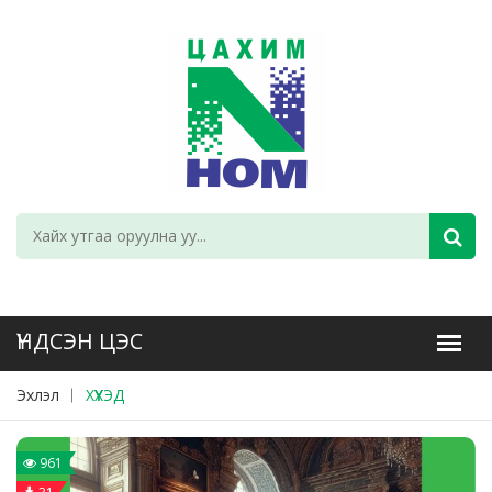
Эхлэл
ХҮҮХЭД
961