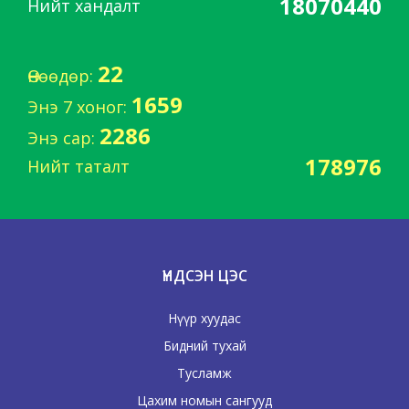
18070440
Нийт хандалт
22
Өнөөдөр:
1659
Энэ 7 хоног:
2286
Энэ сар:
178976
Нийт таталт
ҮНДСЭН ЦЭС
Нүүр хуудас
Бидний тухай
Тусламж
Цахим номын сангууд