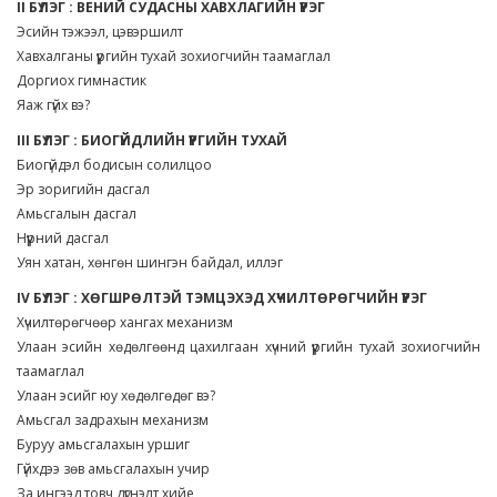
II БҮЛЭГ : ВЕНИЙ СУДАСНЫ ХАВХЛАГИЙН ҮҮРЭГ
Эсийн тэжээл, цэвэршилт
Хавхалганы үүргийн тухай зохиогчийн таамаглал
Доргиох гимнастик
Яаж гүйх вэ?
III БҮЛЭГ : БИОГҮЙДЛИЙН ҮҮРГИЙН ТУХАЙ
Биогүйдэл бодисын солилцоо
Эр зоригийн дасгал
Амьсгалын дасгал
Нүүрний дасгал
Уян хатан, хөнгөн шингэн байдал, иллэг
IV БҮЛЭГ : ХӨГШРӨЛТЭЙ ТЭМЦЭХЭД ХҮЧИЛТӨРӨГЧИЙН ҮҮРЭГ
Хүчилтөрөгчөөр хангах механизм
Улаан эсийн хөдөлгөөнд цахилгаан хүчний үүргийн тухай зохиогчийн
таамаглал
Улаан эсийг юу хөдөлгөдөг вэ?
Амьсгал задрахын механизм
Буруу амьсгалахын уршиг
Гүйхдээ зөв амьсгалахын учир
За ингээд товч дүгнэлт хийе