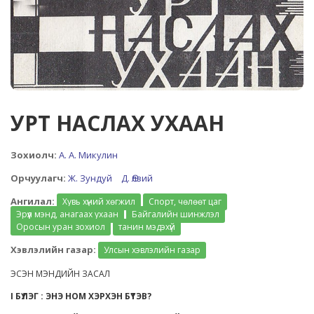
УРТ НАСЛАХ УХААН
Зохиолч:
А. А. Микулин
Орчуулагч:
Ж. Зундуй
Д. Өлзий
Ангилал:
Хувь хүний хөгжил
Спорт, чөлөөт цаг
Эрүүл мэнд, анагаах ухаан
Байгалийн шинжлэл
Оросын уран зохиол
танин мэдэхүй
Хэвлэлийн газар:
Улсын хэвлэлийн газар
ЭСЭН МЭНДИЙН ЗАСАЛ
I БҮЛЭГ : ЭНЭ НОМ ХЭРХЭН БҮТЭВ?