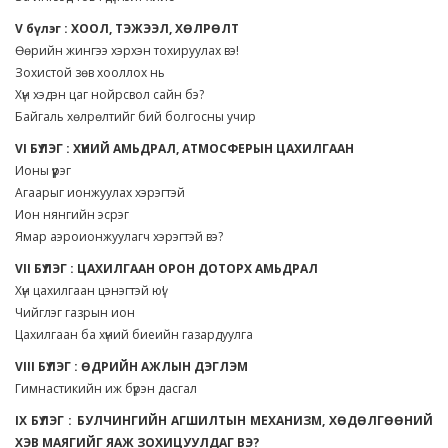
V бүлэг : ХООЛ, ТЭЖЭЭЛ, ХӨЛРӨЛТ
Өөрийн жингээ хэрхэн тохируулах вэ!
Зохистой зөв хооллох нь
Хүн хэдэн цаг нойрсвол сайн бэ?
Байгаль хөлрөлтийг бий болгосны учир
VI БҮЛЭГ : ХҮНИЙ АМЬДРАЛ, АТМОСФЕРЫН ЦАХИЛГААН
Ионы үүрэг
Агаарыг ионжуулах хэрэгтэй
Ион нянгийн эсрэг
Ямар аэроионжуулагч хэрэгтэй вэ?
VII БҮЛЭГ : ЦАХИЛГААН ОРОН ДОТОРХ АМЬДРАЛ
Хүн цахилгаан цэнэгтэй юү!
Чийглэг газрын ион
Цахилгаан ба хүний биеийн газардуулга
VIII БҮЛЭГ : ӨДРИЙН АЖЛЫН ДЭГЛЭМ
Гимнастикийн иж бүрэн дасгал
IX БҮЛЭГ : БУЛЧИНГИЙН АГШИЛТЫН МЕХАНИЗМ, ХӨДӨЛГӨӨНИЙ
ХЭВ МАЯГИЙГ ЯАЖ ЗОХИЦУУЛДАГ ВЭ?