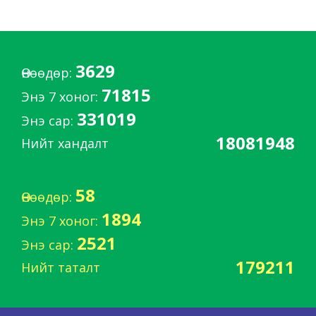
3629
Өнөөдөр:
71815
Энэ 7 хоног:
331019
Энэ сар:
18081948
Нийт хандалт
58
Өнөөдөр:
1894
Энэ 7 хоног:
2521
Энэ сар:
179211
Нийт таталт