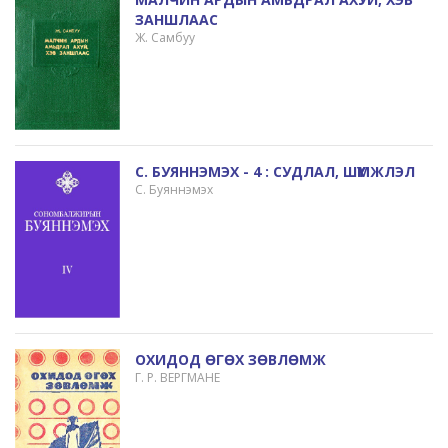
ЗАНШЛААС
Ж. Самбуу
С. БУЯННЭМЭХ - 4 : СУДЛАЛ, ШҮҮМЖЛЭЛ
С. Буяннэмэх
ОХИДОД ӨГӨХ ЗӨВЛӨМЖ
Г. Р. ВЕРГМАНЕ