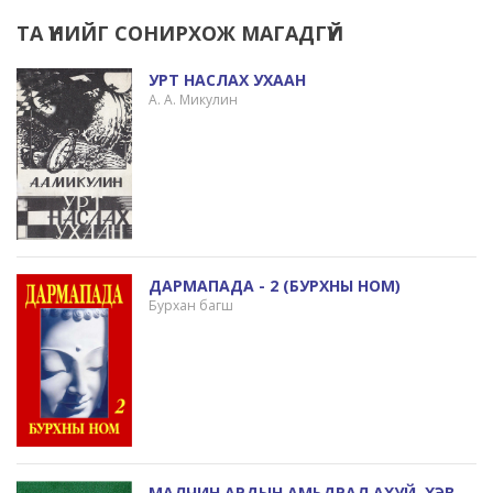
ТА ҮҮНИЙГ СОНИРХОЖ МАГАДГҮЙ
УРТ НАСЛАХ УХААН
А. А. Микулин
ДАРМАПАДА - 2 (БУРХНЫ HOM)
Бурхан багш
МАЛЧИН АРДЫН АМЬДРАЛ АХУЙ, ХЭВ