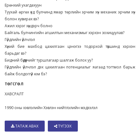
Ерөнхий ухагдахуун
Туухай өргөх үед булчинд ямар төрлийн эрчим хүч механик эрчим хүч
болон хувирах вэ?
Ажил хэрэг хүндэрч болно
Байгаль булчингийн агшилтын механизмыг хэрхэн зохицуулав?
Гүйдлийн үйлчлэл
Хүний бие махбод цахилгаан цэнэгээ тодорхой түвшинд хэрхэн
барьдаг вэ?
Бидний бүдүүвчийг туршлагаар шалгаж болох уу?
Гүйдлийн үйлчлэл дэх цахилгаан потенциалыг яагаад тогтмол барьж
байж болдоггүй юм бэ?
ТӨГСГӨЛ
ХАВСРАЛТ
1990 оны хэвлэлийн Хэвлэн нийтлэлийн мэдээлэл
ТАТАЖ АВАХ
ТҮГЭЭХ