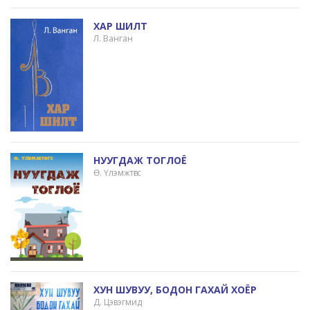
ХАР ШИЛТ
Л. Ванган
НУУГДАЖ ТОГЛОЁ
Ө. Үлэмжтөгс
ХУН ШУВУУ, БОДОН ГАХАЙ ХОЁР
Д. Цэвэгмид