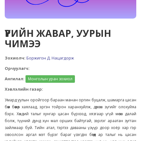
ҮҮРИЙН ЖАВАР, УУРЫН
ЧИМЭЭ
Зохиолч:
Боржигон Д. Нацагдорж
Орчуулагч:
Ангилал:
Монголын уран зохиол
Хэвлэлийн газар:
Умард уулын оройгоор бараан манан оргин буцалж, шамарга цасан
бөөм бөөмөөр хаялаад, эргэн тойрон харанхуйлж, дөрвөн зүгийг олохуйяа
бэрх. Хөндий талыг хунгар цасан бүрхээд, хязгаар үгүй мөсөн далай
болж, түүний дунд хүн мал орших байтугай, зэрлэг араатан зугтан
зайлмаар буй. Тийн атал, тэртээ давааны үзүүр доор хоёр хар гэр
овоолсон аргал мэт бүрэг бараг үзэгдэх бөгөөд ар талыг нь цасан