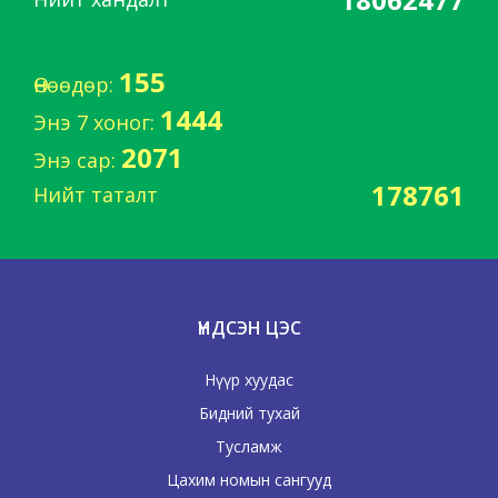
155
Өнөөдөр:
1444
Энэ 7 хоног:
2071
Энэ сар:
178761
Нийт таталт
ҮНДСЭН ЦЭС
Нүүр хуудас
Бидний тухай
Тусламж
Цахим номын сангууд