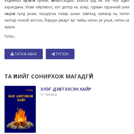
хэдийнээ хөрзөнтөн хучиж, өмнө этгээдээс хаалга үүд нь нэг нүх адил
харагдана. Улам ойртвоос, хот дотор нь хоёр, гурван туранхай үнээ
хөндлөн гулд унаж, хошуугаа газар шаан хэвтээд, хаяанд нь нэгэн
халтар нохой зогсон, баруун умарт зүг тийш нэгэн үе ульж, нэгэн үе
хуцна.
Гэтэл...
ТАТАЖ АВАХ
ТҮГЭЭХ
ТА ҮҮНИЙГ СОНИРХОЖ МАГАДГҮЙ
ЭЛЭГ ДЭВТЭЭСЭН ХАЙР
Ч. Чимид