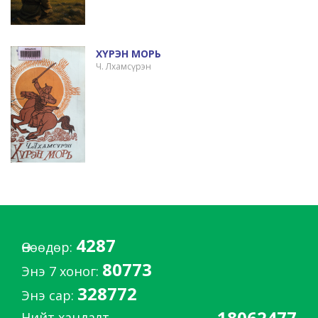
ХҮРЭН МОРЬ
Ч. Лхамсүрэн
4287
Өнөөдөр:
80773
Энэ 7 хоног:
328772
Энэ сар:
18062477
Нийт хандалт