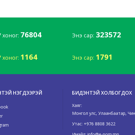
76804
323572
7 хоног:
Энэ сар:
1164
1791
7 хоног:
Энэ сар:
НТЭЙ НЭГДЭЭРЭЙ
БИДЭНТЭЙ ХОЛБОГДОХ
Хаяг:
book
Монгол улс, Улаанбаатар, Чингэ
er
Утас:
+976 8808 3622
gram
Имэйл:
info@e-nom.mn