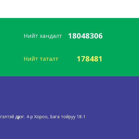
18048306
Нийт хандалт
178481
Нийт таталт
лтэй дүүрэг. 4-р Хороо, Бага тойруу 18-1