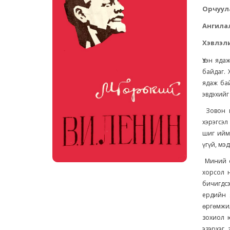
Орчуул
Ангила
Хэвлэли
Үзэн яда
байдаг. 
ядаж ба
эвдэхий
Зовон ш
хэрэгсэл
шиг ийм 
үгүй, мэд
Миний са
хорсол 
бичигдс
ердийн 
өргөмжил
зохиол ю
эзэрхэг 