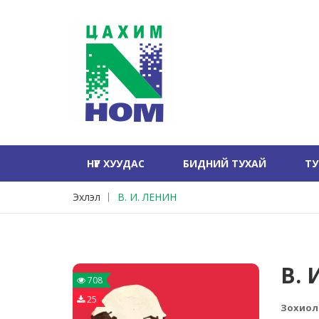
НҮҮР ХУУДАС
БИДНИЙ ТУХАЙ
Т
Эхлэл
В. И. ЛЕНИН
В. 
708
25
Зохиол