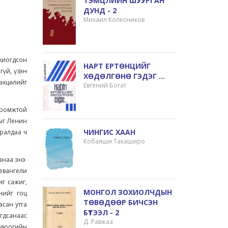
ТЭМЦЛИЙН ШУУРГАН
ДУНД - 2
Михаил Колесников
охиогдсон
НАРТ ЕРТӨНЦИЙГ
гүй, үзэн
ХӨДӨЛГӨНӨ ГЭДЭГ ...
өхцөлийг
Евгений Богат
иромжтой
лыг Ленин
ЧИНГИС ХААН
йралдаа ч
Кобаяши Такаширо
санаа энэ
евангели
г сажиг,
МОНГОЛ ЗОХИОЛЧДЫН
нийг гоц
ТӨВӨДӨӨР БИЧСЭН
асан утга
БҮТЭЭЛ - 2
агдсанаас
Д. Равжаа
рвоогийн