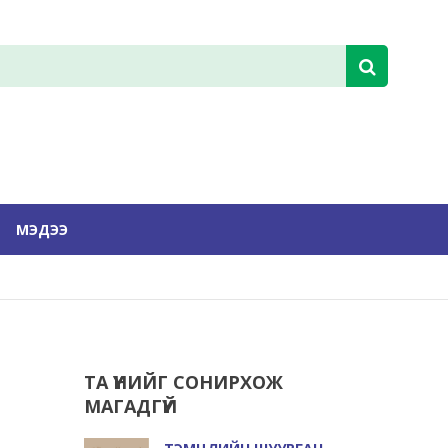
МЭДЭЭ
ТА ҮҮНИЙГ СОНИРХОЖ
МАГАДГҮЙ