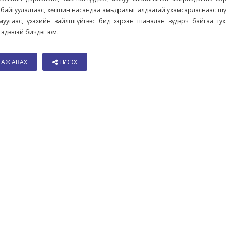
 байгуулалтаас, хөгшин насандаа амьдралыг алдаатай ухамсарласнаас шү
муугаас, үхэхийн зайлшгүйгээс бид хэрхэн шаналан зүдэрч байгаа тух
сэдэвтэй бичдэг юм.
ТАЖ АВАХ
ТҮГЭЭХ