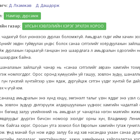
агч:
Д. Лхамжав
Д. Дашдорж
л:
Намтар, дурсамж
йн газар:
УЛСЫН ХЭВЛЭЛИЙН ХЭРЭГ ЭРХЛЭХ ХОРОО
ж чадахгүй бол үнэнээсээ дурлах боломжгүй. Амьдрал гэдэг ийм хачин з
Хүнийг эвдэн гуйвуулах үндэс болох санаа сэтгэлийг хоёрдуулахын зайлш
йж дурлахын гарцаагүй ганцхан энэ шаардлага л амьдралын одоогийн н
г шаардаж байна.
аналахын зайлшгүй чанар нь «санаа сэтгэлийг аврах» хамгийн тох
 гэж номлогддог. Орос оронд хүмүүсийн уй гашуу, зовлон зүдүү, шанал
гүн гүнзгий хүчтэйгээр үзэн ядаж, дургүйцэж сэтгэн үздэг хүнтэй би да
эх ч үгүй юм.
нахад амьдралын энэ хүнд хэцүү, эмгэнэлт талыг үзэн яддаг энэ үзэл 
нь зовлон зүдүүр дэлгэрүүлж алдаршуулахын үүднээс хамгийн чадалтай 
эн бөгөөд залуу үеийнхний нь амьдрал уг чанартаа нэгэн маягийн жижи
явдлуудыг дүүргэн бичсэн номоор эхэлдэг орны хүн, Владимир Лени
ж байгаа хэрэг. Оросын утга зохиол бол Европын хамгийн гутаж гунигл
м. Үүнд манай бүх ном идэр залуу ба ид хав насандаа ухаан санаа дут
засгийн дарлалаас, эмэгтэйчүүдээс, хажуу хавийнхнаа хайрладагтаа хо