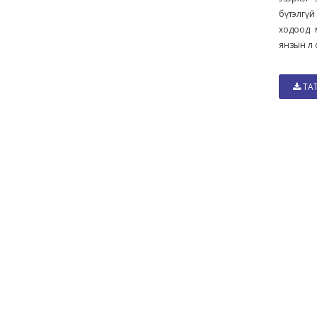
бүтэлгүй
ходоод 
янзын л 
ТА