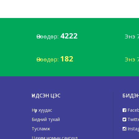
4222
Өнөөдөр:
Энэ 
182
Өнөөдөр:
Энэ 
ҮНДСЭН ЦЭС
БИДЭ
Нүүр хуудас
Face
Бидний тухай
Twitt
Тусламж
Insta
Цахим номын сангууд