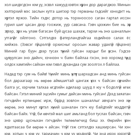
хол шидэгдсэн юм уу, эсвэл хажууд хэвтэх хүүрэн дор дарагджээ. Минын
хэлтэрхий мэс заслын хутга шигээр тэр германы гэдсийг хэнхдэгт нь
хүртэл яржээ. Тийн гэдэс дотор нь торхноосоо саган гартал иссэн
гурил шиг цасан дээр гоожиж, уур савсана. Гэвч цээжин бие нь зүв
зүгээр, зүрх нь улам багасан буй цусаа шахаж, тархи нь энэ шаналлын
утгагүйг ойлгоно. Сэтгэлдээ фатерландтайгаа хэдийнээ салах ёс
хийжээ. (Зэвсэг гүйцээлгүй орхисныг оросын жавар удахгүй гүйцээнэ)
Миний гар буун дээр тусах түүний гуйсан харцыг би үзсэн. Гэдсээ
цувуулсан энэ дайнч, хэчнээн ч баян байлаа гэсэн, энэ хоромд түүнд
олдох хамгийн сайхан юм гэвэл духандаа сум зоолгох л байлаа.
Надад тэр сум нь байв! Үүнийг минь үхлүүт шархадсан анд минь гуйсан
бол дараагаар нь өөрөө аймшигтай цангаж үхэх ч байсан сүүлчийн
балга ус, хэрчим талхаа өгдгийн адилаар шууд л юу ч бодолгүй өгөх
байсан. Гэтэл миний эцсийн сумыг дайсан минь гуйсан! Дээд заяатан
гэгчдийн ертөнцөөс ирж, бүгдэд зовлон шаналлыг авчрагч энэ хүн
өөрөө, энэ минут хүртэл хүний шаналан гэгч юу байдгийг мэддэггүй
байсан байх. Үгүй, би өвчтэй мал шиг амьтанд бол туслах байсан, гэвч
энэ цэвэр цусныхан гэгчдийн төлөөлөгчид биш ээ. Өөрийн үзэн
ядалтаасаа би өөрөө ч айсан. Үгүй! гэж сэтгэлдээ хашхирсан. Чи хэн
юм, хотын ч юм уу, тариачин ч юм уу мэдэхгүй. Чи энд ирэх хэрэггүй