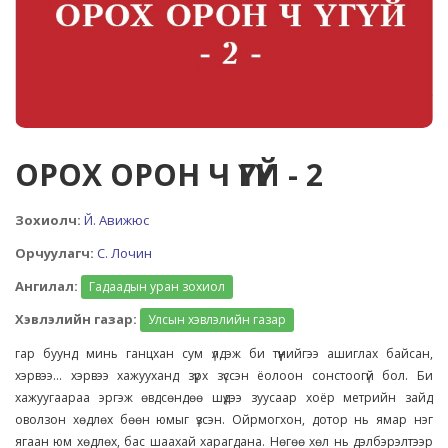
ОРОХ ОРОН Ч ҮГҮЙ - 2
Зохиолч:
Й. Авижюс
Орчуулагч:
С. Лочин
Ангилал:
Гадаадын уран зохиол
Хэвлэлийн газар:
Улсын хэвлэлийн газар
гар буунд минь ганцхан сум үлдэж би түүнийгээ ашиглах байсан,
хэрвээ... хэрвээ хажууханд зүрх зүссэн ёолоон сонстоогүй бол. Би
хажуугаараа эргэж өвдсөндөө шүдээ зуусаар хоёр метрийн зайд
оволзон хөдлөх бөөн юмыг үзсэн. Ойрмогхон, дотор нь ямар нэг
ягаан юм хөдлөх, бас шаахай харагдана. Нөгөө хөл нь дэлбэрэлтээр