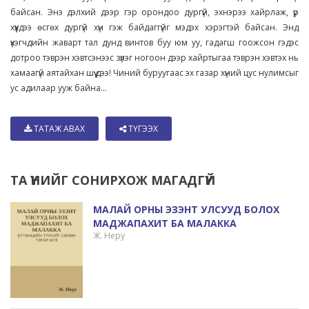
байсан. Энэ дэлхий дээр гэр орондоо дургүй, эхнэрээ хайрлаж, үр
хүүхдээ өсгөх дургүй хүн гэж байдаггүйг мэдэх хэрэгтэй байсан. Энд
үхэгчдийн жаварт тал дунд винтов буу юм уу, гадагш гоожсон гэдэс
дотроо тэврэн хэвтсэнээс зүлэг ногоон дээр хайртыгаа тэврэн хэвтэх нь
хамаагүй аятайхан шүү дээ! Чиний буруугаас эх газар хүний цус нулимсыг
ус адилаар ууж байна...
ТАТАЖ АВАХ
ТҮГЭЭХ
ТА ҮҮНИЙГ СОНИРХОЖ МАГАДГҮЙ
МАЛАЙ ОРНЫ ЭЗЭНТ УЛСУУД БОЛОХ
МАДЖАПАХИТ БА МАЛАККА
Ж. Неру