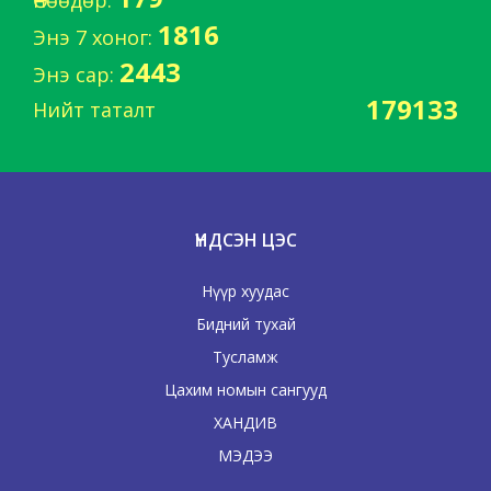
Өнөөдөр:
1816
Энэ 7 хоног:
2443
Энэ сар:
179133
Нийт таталт
ҮНДСЭН ЦЭС
Нүүр хуудас
Бидний тухай
Тусламж
Цахим номын сангууд
ХАНДИВ
МЭДЭЭ