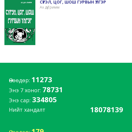
СҮРЭЛ, ЦОГ, ШОШ ГУРВЫН ҮЛГЭР
Ах дүү Гримм
11273
Өнөөдөр:
78731
Энэ 7 хоног:
334805
Энэ сар:
18078139
Нийт хандалт
179