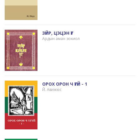
ЗҮЙР, ЦЭЦЭН ҮГ
Ардын аман зохиол
ОРОХ ОРОН Ч ҮГҮЙ - 1
Й. Авижюс