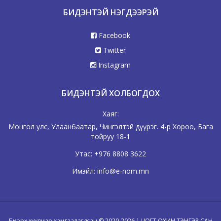
БИДЭНТЭЙ НЭГДЭЭРЭЙ
Facebook
Twitter
Instagram
БИДЭНТЭЙ ХОЛБОГДОХ
Хаяг:
Монгол улс, Улаанбаатар, Чингэлтэй дүүрэг. 4-р Хороо, Бага
тойруу 18-1
Утас:
+976 8808 3622
Имэйл:
info@e-nom.mn
Бүх эрх хуулиар хамгаалагдсан © 2020-2026 | ЦОГТ ОХИН ТЭНГЭР САН