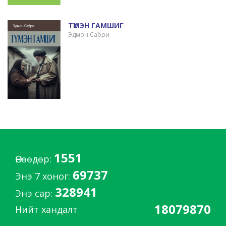
ТҮМЭН ГАМШИГ
Эдмон Сабри
1551
Өнөөдөр:
69737
Энэ 7 хоног:
328941
Энэ сар:
18079870
Нийт хандалт