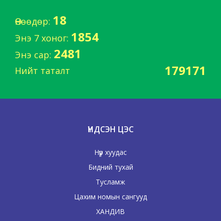
18
Өнөөдөр:
1854
Энэ 7 хоног:
2481
Энэ сар:
179171
Нийт таталт
ҮНДСЭН ЦЭС
Нүүр хуудас
Бидний тухай
Тусламж
Цахим номын сангууд
ХАНДИВ