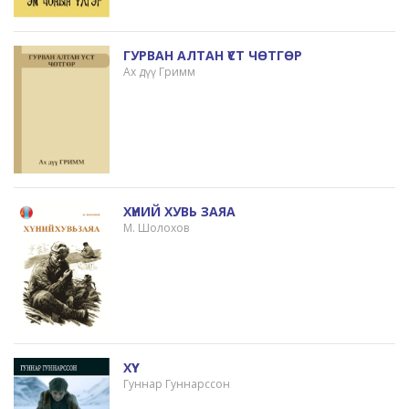
ГУРВАН АЛТАН ҮСТ ЧӨТГӨР
Ах дүү Гримм
ХҮНИЙ ХУВЬ ЗАЯА
М. Шолохов
ХҮҮ
Гуннар Гуннарссон