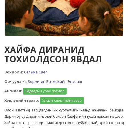
ХАЙФА ДИРАНИД
ТОХИОЛДСОН ЯВДАЛ
Зохиолч:
Сельма Саег
Орчуулагч:
Боржигин Батмөнхийн Энэбиш
Ангилал:
Гадаадын уран зохиол
Хэвлэлийн газар:
Улсын хэвлэлийн газар
Олон эзэгтэйд зарцлагдан их сургуулийн хавьд ажиллаж байхдаа
Дирия буюу Дирани нэртэй болсон Хайфагийн тухай ярьсан нь дээр.
Хайфа нэг газраас нөгөөд шилжихдээ гол нь туйлбартай, дахин хэлэхэд