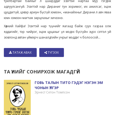
туйлбартай байхыг л шаарддаг эзэгтэй нартаа муу гэгдэж
адлуулсангүй. Эзэгтэй нар Дираниг тун зоримог, их ажилсаг, эцэж
цуцдаггүй, цэвэр ариун бүсгүй хэмээн, «манайхныг Дирани л авч яваа
юм» хэмээн магтаж зарцлахыг хичээнэ.
Хөөрхий Хайфа! Эзэгтэй нар түүнийг яагаад байж суух газраа олж
яддагийг, тэр чийрэг, эцэж цуцахыг үл мэдэх бүсгүйн зүрх сэтгэл уй
зовлонд автан үймэрч шаналдгийн учрыг мэддэг ч болоосой...
ТАТАЖ АВАХ
ТҮГЭЭХ
ТА ҮҮНИЙГ СОНИРХОЖ МАГАДГҮЙ
ГОВЬ ТАЛЫН ТИТО ГЭДЭГ НЭГЭН ЭМ
ЧОНЫН ҮЛГЭР
Эрнест Сетон Томпсон