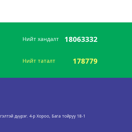
18063332
Нийт хандалт
178779
Нийт таталт
элтэй дүүрэг. 4-р Хороо, Бага тойруу 18-1