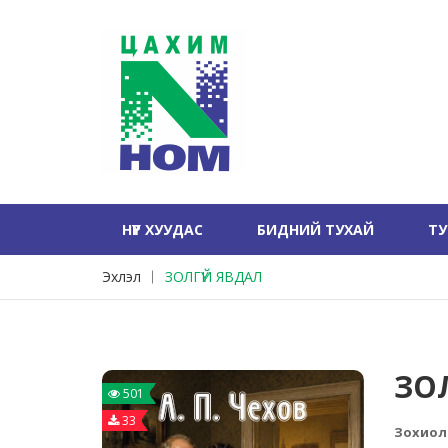
НҮҮР ХУУДАС
БИДНИЙ ТУХАЙ
Т
Эхлэл
ЗОЛГҮЙ ЯВДАЛ
ЗО
501
33
Зохиол