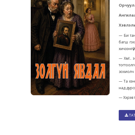
Орчуул
Ангила
Хэвлэли
— Би тан
багш гэх
хичээнгү
— Хм!.. 
тогтоолг
зохиолч б
— Та хэн
над дурс
— Хэрэв та
ТА