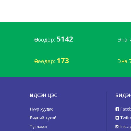
5142
Өнөөдөр:
Энэ 
173
Өнөөдөр:
Энэ 
ҮНДСЭН ЦЭС
БИДЭ
Нүүр хуудас
Face
Бидний тухай
Twitt
Тусламж
Insta