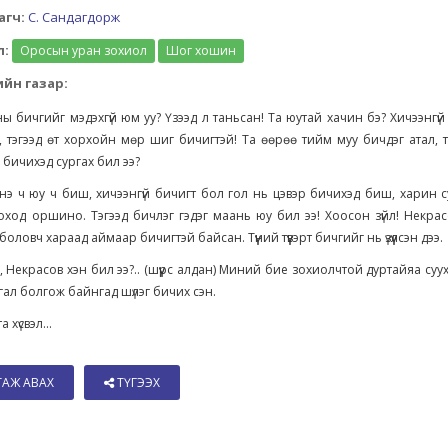
агч:
С. Сандагдорж
л:
Оросын уран зохиол
Шог хошин
йн газар:
ы бичгийг мэдэхгүй юм уу? Үзээд л таньсан! Та юутай хачин бэ? Хичээнгү
, тэгээд өт хорхойн мөр шиг бичигтэй! Та өөрөө тийм муу бичдэг атал, 
й бичихэд сургах бил ээ?
энэ ч юу ч биш, хичээнгүй бичигт бол гол нь цэвэр бичихэд биш, харин 
оход оршино. Тэгээд бичлэг гэдэг маань юу бил ээ! Хоосон зүйл! Некра
оловч хараад аймаар бичигтэй байсан. Түүний түүвэрт бичгийг нь үзүүлсэн дээ.
, Некрасов хэн бил ээ?.. (шүүрс алдан) Миний бие зохиолчтой дуртайяа суух
гал болгож байнгад шүлэг бичих сэн.
 хүсвэл...
ТАЖ АВАХ
ТҮГЭЭХ