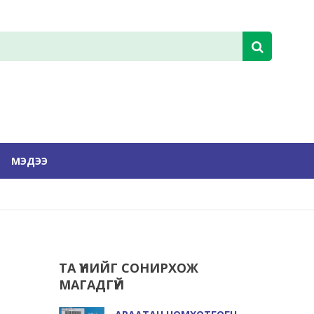
МЭДЭЭ
ТА ҮҮНИЙГ СОНИРХОЖ
МАГАДГҮЙ