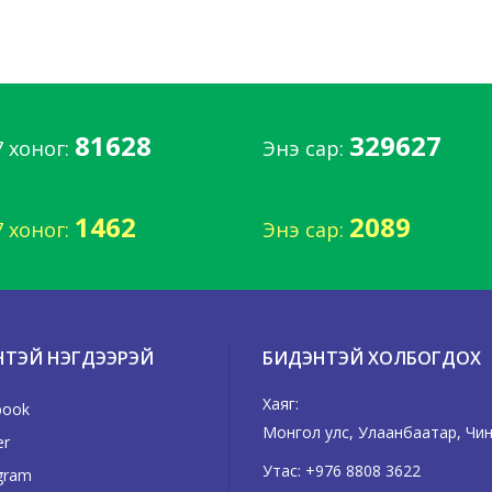
81628
329627
7 хоног:
Энэ сар:
1462
2089
7 хоног:
Энэ сар:
НТЭЙ НЭГДЭЭРЭЙ
БИДЭНТЭЙ ХОЛБОГДОХ
Хаяг:
book
Монгол улс, Улаанбаатар, Чинг
er
Утас:
+976 8808 3622
gram