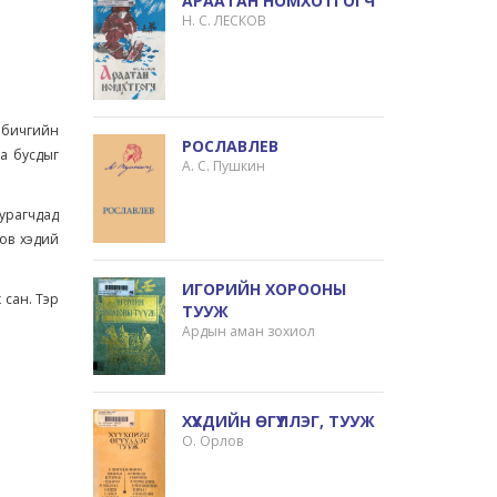
АРААТАН НОМХОТГОГЧ
Н. С. ЛЕСКОВ
й бичгийн
РОСЛАВЛЕВ
та бусдыг
А. С. Пушкин
сурагчдад
сов хэдий
ИГОРИЙН ХОРООНЫ
 сан. Тэр
ТУУЖ
Ардын аман зохиол
ХҮҮХДИЙН ӨГҮҮЛЛЭГ, ТУУЖ
О. Орлов