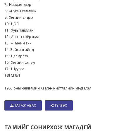
7 : Наадам дээр
8 : «Буган халиун»
9 : Хүлгийн алдар
10 : ЦОЛ
11 : Хувь тавилан
12 : Арван хоёр жил
13 : «Түмний эх»
14: Зайсангийнд
15 : Цаг ирлээ...
16 : Хүлгийн сэтгэл
17 : Шуурга
ТӨГСГӨЛ
1965 оны хэвлэлийн Хэвлэн нийтлэлийн мэдээлэл
ТАТАЖ АВАХ
ТҮГЭЭХ
ТА ҮҮНИЙГ СОНИРХОЖ МАГАДГҮЙ