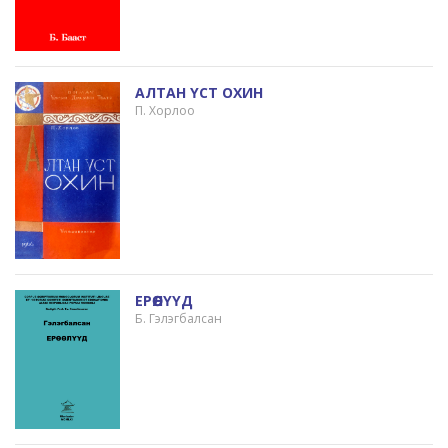
АЛТАН ҮСТ ОХИН
П. Хорлоо
ЕРӨӨЛҮҮД
Б. Гэлэгбалсан