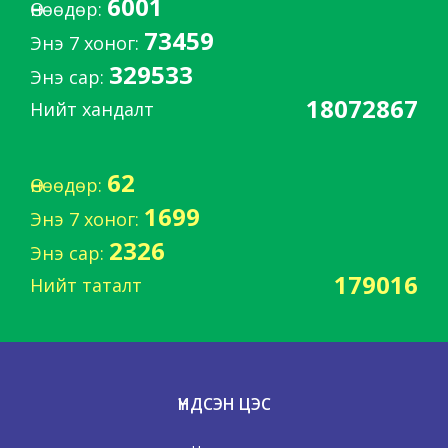
6001
Өнөөдөр:
73459
Энэ 7 хоног:
329533
Энэ сар:
18072867
Нийт хандалт
62
Өнөөдөр:
1699
Энэ 7 хоног:
2326
Энэ сар:
179016
Нийт таталт
ҮНДСЭН ЦЭС