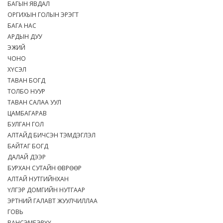
БАГЫН ЯВДАЛ
ОРГИХЫН ГОЛЫН ЭРЭГТ
БАГА НАС
АРДЫН ДУУ
ЭЖИЙ
ЧОНО
ХҮСЭЛ
ТАВАН БОГД
ТОЛБО НУУР
ТАВАН САЛАА УУЛ
ЦАМБАГАРАВ
БУЛГАН ГОЛ
АЛТАЙД БИЧСЭН ТЭМДЭГЛЭЛ
БАЙТАГ БОГД
ДАЛАЙ ДЭЭР
БУРХАН СУТАЙН ӨВРӨӨР
АЛТАЙ НУТГИЙНХАН
ҮЛГЭР ДОМГИЙН НУТГААР
ЭРТНИЙ ГАЛАВТ ЖУУЛЧИЛЛАА
ГОВЬ
ВАНСЭМБЭРҮҮ