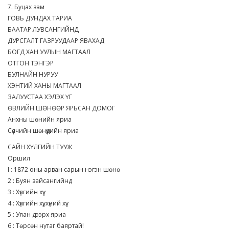
7. Буцах зам
ГОВЬ ДУНДАХ ТАРИА
БААТАР ЛУВСАНГИЙНД
ДУРСГАЛТ ГАЗРУУДААР ЯВАХАД
БОГД ХАН УУЛЫН МАГТААЛ
ОТГОН ТЭНГЭР
БУЛНАЙН НУРУУ
ХЭНТИЙ ХАНЫ МАГТААЛ
ЗАЛУУСТАА ХЭЛЭХ ҮГ
ӨВЛИЙН ШӨНӨӨР ЯРЬСАН ДОМОГ
Анхны шөнийн яриа
Сүүлчийн шөнүүдийн яриа
САЙН ХҮЛГИЙН ТУУЖ
Оршил
I : 1872 оны арван сарын нэгэн шөнө
2 : Буян зайсангийнд
3 : Хүлгийн хүү
4 : Хүлгийн хүү, хүний хүү
5 : Уяан дээрх яриа
6 : Төрсөн нутаг баяртай!