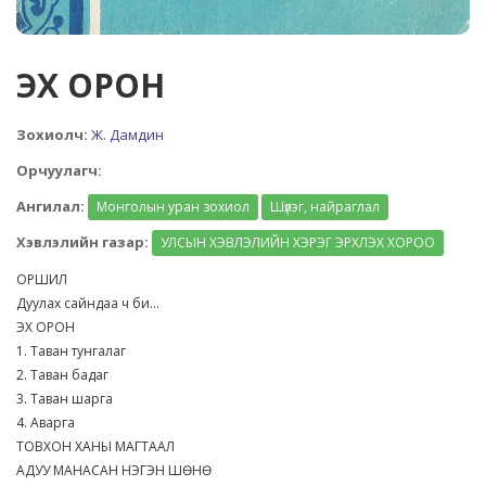
ЭХ ОРОН
Зохиолч:
Ж. Дамдин
Орчуулагч:
Ангилал:
Монголын уран зохиол
Шүлэг, найраглал
Хэвлэлийн газар:
УЛСЫН ХЭВЛЭЛИЙН ХЭРЭГ ЭРХЛЭХ ХОРОО
ОРШИЛ
Дуулах сайндаа ч би...
ЭХ ОРОН
1. Таван тунгалаг
2. Таван бадаг
3. Таван шарга
4. Аварга
ТОВХОН ХАНЫ МАГТААЛ
АДУУ МАНАСАН НЭГЭН ШӨНӨ