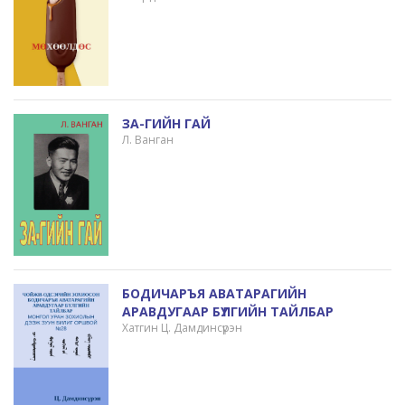
ЗА-ГИЙН ГАЙ
Л. Ванган
БОДИЧАРЪЯ АВАТАРАГИЙН
АРАВДУГААР БҮЛГИЙН ТАЙЛБАР
Хатгин Ц. Дамдинсүрэн