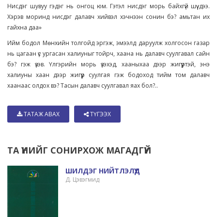
Нисдэг шувуу гэдэг нь онгоц юм. Гэтэл нисдэг морь байхгүй шүү дээ.
Хэрэв моринд нисдэг далавч хийвэл хэчнээн сонин бэ? амьтан их
гайхна даа»
Ийм бодол Мөнхийн толгойд эргэж, эмээлд даруулж холгосон газар
нь цагаан үс ургасан халиуныг тойрч, хаана нь далавч суулгавал сайн
бэ? гэж үзэв. Үлгэрийн морь үзэхэд, хааныхаа дээр жигүүртэй, энэ
халиуны хаан дээр жигүүр суулгая гэж бодоход тийм том далавч
хаанаас олдох вэ? Тасын далавч суулгавал яах бол?..
ТАТАЖ АВАХ
ТҮГЭЭХ
ТА ҮҮНИЙГ СОНИРХОЖ МАГАДГҮЙ
ШИЛДЭГ НИЙТЛЭЛҮҮД
Д. Цэвэгмид