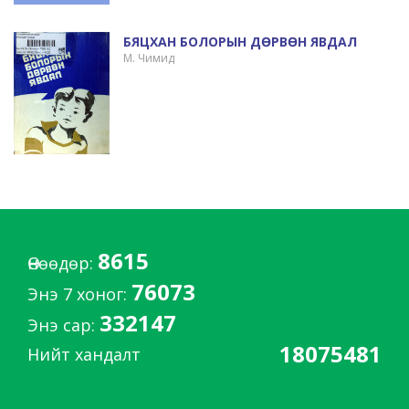
БЯЦХАН БОЛОРЫН ДӨРВӨН ЯВДАЛ
М. Чимид
8615
Өнөөдөр:
76073
Энэ 7 хоног:
332147
Энэ сар:
18075481
Нийт хандалт