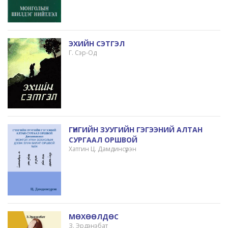
ЭХИЙН СЭТГЭЛ
Г. Сэр-Од
ГҮНГИЙН ЗУУГИЙН ГЭГЭЭНИЙ АЛТАН
СУРГААЛ ОРШВОЙ
Хатгин Ц. Дамдинсүрэн
МӨХӨӨЛДӨС
З. Эрдэнэбат