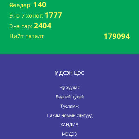
140
Өнөөдөр:
1777
Энэ 7 хоног:
2404
Энэ сар:
179094
Нийт таталт
ҮНДСЭН ЦЭС
Нүүр хуудас
Бидний тухай
Тусламж
Цахим номын сангууд
ХАНДИВ
МЭДЭЭ