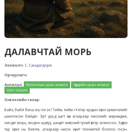
ДАЛАВЧТАЙ МОРЬ
Зохиолч:
С. Сандагдорж
Орчуулагч:
Ангилал:
Монголын уран зохиол
Хүүхдийн уран зохиол
Шог хошин
Хэвлэлийн газар:
Байз, байз! багш юу гэл ээ? Тийм, тийм «Үлгэр ардын хүсэл эрмэлзлийг
шингээсэн байдаг. Эрт урьд цагт хүн агаараар нисэхийг мөрөөдөж,
нисдэг морь, модон шувуу, шидэт хивсний тухай үлгэр зохиосон. Эдүгээ
тэр хүсэл нь биелж, агаараар нисэх хүчит техниктэй боллоо гэсэн.