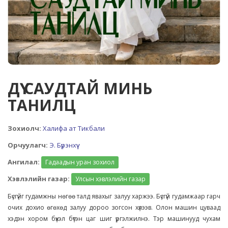
ДҮҮ САУДТАЙ МИНЬ
ТАНИЛЦ
Зохиолч:
Халифа ат Тикбали
Орчуулагч:
Э. Бүрэнхүү
Ангилал:
Гадаадын уран зохиол
Хэвлэлийн газар:
Улсын хэвлэлийн газар
Бүсгүйг гудамжны нөгөө талд явахыг залуу харжээ. Бүсгүй гудамжаар гарч
очих дохио өгөхөд залуу дороо зогсон хүлээв. Олон машин цуваад
хэдэн хором бүхэл бүтэн цаг шиг үргэлжилнэ. Тэр машинууд чухам