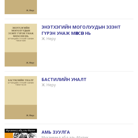
ЭНЭТХЭГИЙН МОГОЛУУДЫН ЭЗЭНТ
ГҮРЭН УНАЖ МӨХСӨН НЬ
Ж. Неру
БАСТИЛИЙН УНАЛТ
Ж. Неру
АМЬ ЗУУЛГА
Мухаммед абд аль-Малик