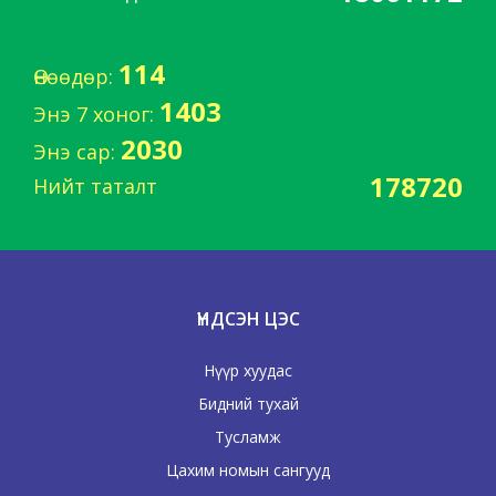
114
Өнөөдөр:
1403
Энэ 7 хоног:
2030
Энэ сар:
178720
Нийт таталт
ҮНДСЭН ЦЭС
Нүүр хуудас
Бидний тухай
Тусламж
Цахим номын сангууд