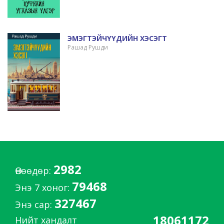
ЭМЭГТЭЙЧҮҮДИЙН ХЭСЭГТ
Рашад Рушди
2982
Өнөөдөр:
79468
Энэ 7 хоног:
327467
Энэ сар:
18061172
Нийт хандалт