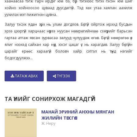
хаанаасаа тэгж гарч ирдэг юм бэ, бүр тэгэхээс тэгэх гэсэн юм шиг
хойно хойноосоо цуваад дуусдаггүй. Тэд хөх утаа хаялан аахилж
уухилах мэт пижигнэн цувна.
Залуу тэсэж ядан зүрх нь улам догдлов. Бүсгүй ойртож ирээд бусдын
эрээ цээргүй харцнаас нүүрээ нуусан нөмрөгийнхөө сэжүүрийг барьсан
гартаа атгаж явсан зурвасаа залууд чулуудаж өгөв. Бүсгүй нөмрөгөө үл
ялиг нээхэд сайхан хар нүд, хэсэг цацаг үс нь харагдав. Залуу бүсгүйн
царайг ерөөс хараагүй боловч хайр сэтгэл нь түүнд нэгийг
бодогдуулжээ...
ТАТАЖ АВАХ
ТҮГЭЭХ
ТА ҮҮНИЙГ СОНИРХОЖ МАГАДГҮЙ
МАНАЙ ЭРИНИЙ АНХНЫ МЯНГАН
ЖИЛИЙН ТӨГСГӨЛ
Ж. Неру