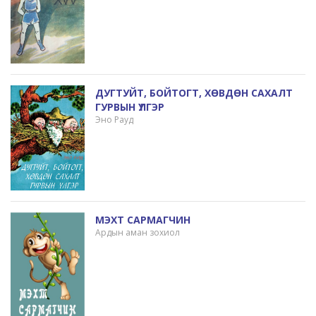
ДУГТУЙТ, БОЙТОГТ, ХӨВДӨН САХАЛТ
ГУРВЫН ҮЛГЭР
Эно Рауд
МЭХТ САРМАГЧИН
Ардын аман зохиол