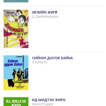
ХҮСЛИЙН ЖИГҮҮР
Д. Дамбийжанцан
СИЙНЭН ДУУЛЖ БАЙНА
З. Баттулга
ИД ШИДТЭН ЖИРО
Жанни Родари