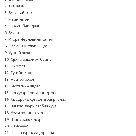
2. Татгалзъя
3. Зугаатай тоо
4. Майн нэгэн
5. Гардан байлдаан
6. Зуслан
7. Игорь Чернявины сэтгэл
8. Өдрийн унтлагын цаг
9. Ууртай өвөө
10. Сүрхий хашхирч байна
11. Ниргэлт
12. Тугийн доор
13. Ноцтой хэрэг
14. Бэртэгчин явдал
15. Нэгдүгээр бригадын дарга
16. Амьдралд хүргэсэнд баярлалаа
17. Цамхаг дээрх далбаанууд
18. Урам зориг гэгч энэ
19. Шинэ завод дээр
20. Дайснууд
21. Насан туршдаа дурсана