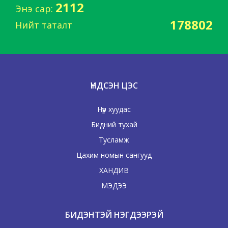
2112
Энэ сар:
178802
Нийт таталт
ҮНДСЭН ЦЭС
Нүүр хуудас
Бидний тухай
Тусламж
Цахим номын сангууд
ХАНДИВ
МЭДЭЭ
БИДЭНТЭЙ НЭГДЭЭРЭЙ