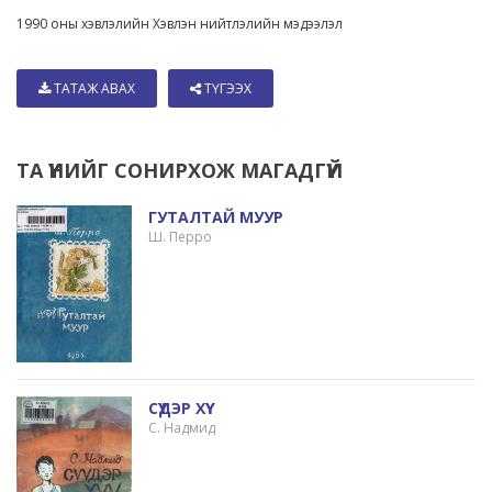
1990 оны хэвлэлийн Хэвлэн нийтлэлийн мэдээлэл
ТАТАЖ АВАХ
ТҮГЭЭХ
ТА ҮҮНИЙГ СОНИРХОЖ МАГАДГҮЙ
ГУТАЛТАЙ МУУР
Ш. Перро
СҮҮДЭР ХҮҮ
С. Надмид