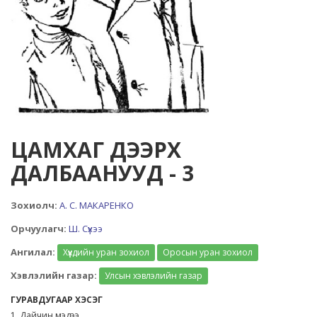
ЦАМХАГ ДЭЭРХ
ДАЛБААНУУД - 3
Зохиолч:
А. С. МАКАРЕНКО
Орчуулагч:
Ш. Сүхээ
Ангилал:
Хүүхдийн уран зохиол
Оросын уран зохиол
Хэвлэлийн газар:
Улсын хэвлэлийн газар
ГУРАВДУГААР ХЭСЭГ
1. Дайчин мэдээ