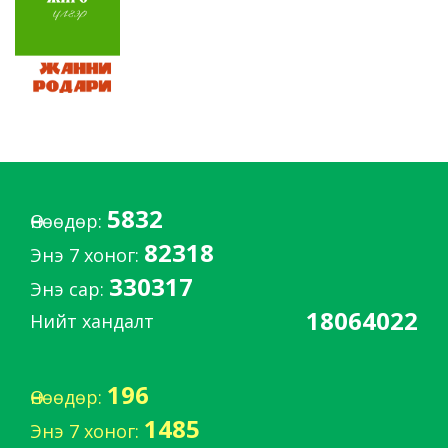
5832
Өнөөдөр:
82318
Энэ 7 хоног:
330317
Энэ сар:
18064022
Нийт хандалт
196
Өнөөдөр:
1485
Энэ 7 хоног: