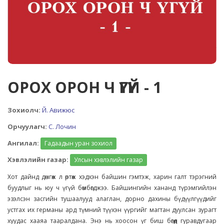
ОРОХ ОРОН Ч ҮГҮЙ - 1
Зохиолч:
Й. Авижюс
Орчуулагч:
С. Лочин
Ангилал:
Гадаадын уран зохиол
Хэвлэлийн газар:
Улсын хэвлэлийн газар
Хот дайнд дөнгөж л өртөж хэдхэн байшин гэмтэж, харин галт тэрэгний
буудлыг нь юу ч үгүй бөмбөгджээ. Байшингийн хананд түрэмгийлэн
эзэлсэн засгийн тушаалууд алаглан, дорно дахины бүдүүлгүүдийг
устгах их германы ард түмний түүхэн үүргийг магтан дуулсан зурагт
хуудас хааяа тааралдана. Энэ нь хоосон үг биш бөгөөд гуравдугаар