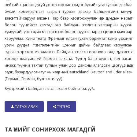
рейхийн цагаан дугуй дотор хар хас тэмдэг бүхий цусан улаан далбаа
бүхий комендантын газрын гурван давхар байшингийн өмнүүр
зэвсэгтэй харуул алхана. Тэр бээр хөлсөө гоожуулан өдөр дундын нарыг
болон түүнийхээ хамтад энэ байлдан эзэлсэн хязгаарын өчүүхэн
хүмүүсийг үзэн ядах мэтээр цээж болон нүүрээ наран сөрөг өдсөн маягаар
харууллаа. Кино театр Францыг ялсан тухай баримтат кино үзэхийг
урин дуудна. Үзэсгэлэнгийн цонхыг дайны байдлаас харуулсан
зургаар эрээлж мяраалжээ. Байлдан эзэлсэн орныхоо галд дүрэлзэх
хотоор ялагдашгүй Герман алхана. Түүнд баяр хүргэн, тал засан
инээж түүний тахтай гутлын улан дор дайсны ялагдсан цэргүүд өвдөг
сөгдөж, бузардуулсан туг нь хөглөрнө. «Deutschland. Deutschland üder alles»
(Герман, Герман, бүхнээс илүү!)
Бүх дэлхийн байлдан эзлэлт эхэлж байна гэж үү?..
ТАТАЖ АВАХ
ТҮГЭЭХ
ТА ҮҮНИЙГ СОНИРХОЖ МАГАДГҮЙ