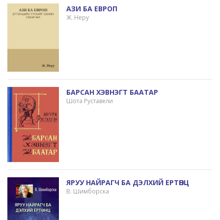
АЗИ БА ЕВРОП
Ж. Неру
БАРСАН ХЭВНЭГТ БААТАР
Шота Руставели
ЯРУУ НАЙРАГЧ БА ДЭЛХИЙ ЕРТӨНЦ
В. Шимборска