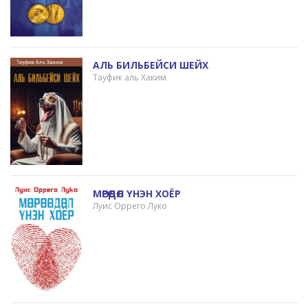
АЛЬ БИЛЬБЕЙСИ ШЕЙХ
Тауфик аль Хаким
МӨРӨӨДӨЛ ҮНЭН ХОЁР
Луис Оррего Луко