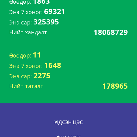
1863
Өнөөдөр:
69321
Энэ 7 хоног:
325395
Энэ сар:
18068729
Нийт хандалт
11
Өнөөдөр:
1648
Энэ 7 хоног:
2275
Энэ сар:
178965
Нийт таталт
ҮНДСЭН ЦЭС
Нүүр хуудас