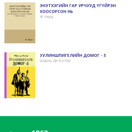
ЭНЭТХЭГИЙН ГАР УРЧУУД ҮГҮЙРЭН
ХООСОРСОН НЬ
Ж. Неру
УУЛИНШПИГЕЛИЙН ДОМОГ - 5
Шарль Де Костер