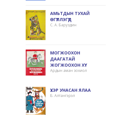
АМЬТДЫН ТУХАЙ
ӨГҮҮЛЛЭГҮҮД
С. А. Баруздин
МОГЖООХОН
ДААГАТАЙ
ЖОГЖООХОН ХҮҮ
Ардын аман зохиол
ҮХЭР УНАСАН ЯЛАА
Б. Алтангэрэл