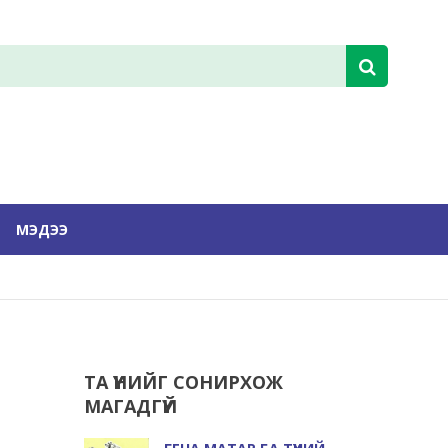
МЭДЭЭ
ТА ҮҮНИЙГ СОНИРХОЖ
МАГАДГҮЙ