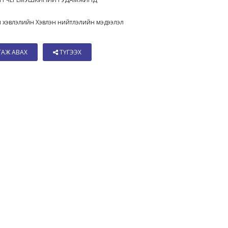
 хэвлэлийн Хэвлэн нийтлэлийн мэдээлэл
ТАЖ АВАХ
ТҮГЭЭХ