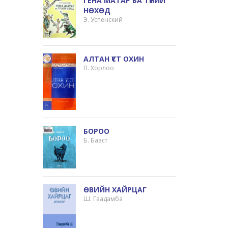
ГЕНА МАТАР БА ТҮҮНИЙ
НӨХӨД
Э. Успенский
АЛТАН ҮСТ ОХИН
П. Хорлоо
БОРОО
Б. Бааст
ӨВИЙН ХАЙРЦАГ
Ш. Гаадамба