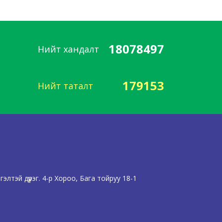
18078497
Нийт хандалт
179153
Нийт таталт
лтэй дүүрэг. 4-р Хороо, Бага тойруу 18-1