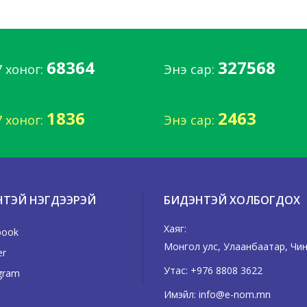
68364
327568
7 хоног:
Энэ сар:
1836
2463
7 хоног:
Энэ сар:
НТЭЙ НЭГДЭЭРЭЙ
БИДЭНТЭЙ ХОЛБОГДОХ
Хаяг:
book
Монгол улс, Улаанбаатар, Чингэ
er
Утас:
+976 8808 3622
gram
Имэйл:
info@e-nom.mn