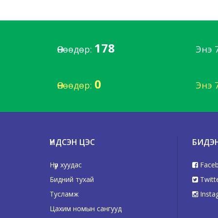
178
Өнөөдөр:
Энэ 
0
Өнөөдөр:
Энэ 
ҮНДСЭН ЦЭС
БИДЭ
Нүүр хуудас
Face
Бидний тухай
Twitt
Тусламж
Insta
Цахим номын сангууд