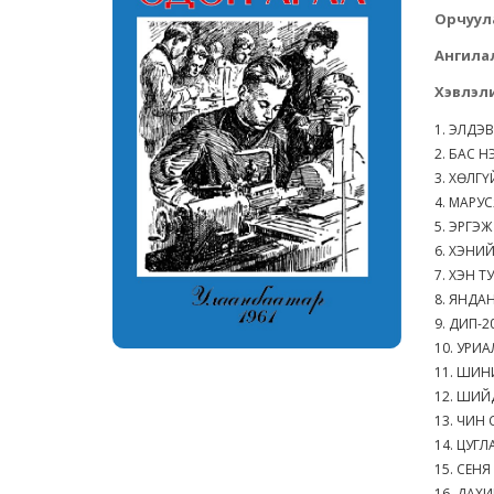
Орчуул
Ангила
Хэвлэли
1. ЭЛД
2. БАС 
3. ХӨЛГ
4. МАРУ
5. ЭРГЭ
6. ХЭН
7. ХЭН Т
8. ЯНД
9. ДИП-
10. УРИ
11. ШИ
12. ШИ
13. ЧИН
14. ЦУГ
15. СЕ
16. ДА