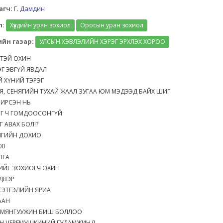
агч:
Г. Дамдин
л:
Хүүхдийн уран зохиол
Оросын уран зохиол
йн газар:
УЛСЫН ХЭВЛЭЛИЙН ХЭРЭГ ЭРХЛЭХ ХОРОО
ЭВТЭЙ ОХИН
НЭГ ЭВГҮЙ ЯВДАЛ
ҮЙ ХҮНИЙ ТЭРЭГ
СЯ, СЕНЯГИЙН ТУХАЙ ЖААЛ ЗУГАА ЮМ МЭДЭЭД БАЙХ ШИГ
Ж ИРСЭН НЬ
ИЙГ Ч ГОМДООСОНГҮЙ
УГ АВАХ БОЛ!?
АНГИЙН ДОХИО
200
АЛГА
НИЙГ ЗОХИОГЧ ОХИН
ЙДВЭР
 СЭТГЭЛИЙН ЯРИА
ЛААН
НЯ МЯНГУУЖИН БИШ БОЛЛОО
ХИН ЧЕРЕМУШКИНИЙ ГУДАМЖИНД