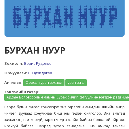
БУРХАН НУУР
Зохиолч:
Борис Руденко
Орчуулагч:
Н. Пүрэвдагва
Ангилал:
Оросын уран зохиол
уран зөгнөл
Хэвлэлийн газар:
Ардын Боловсролын Яамны Сурах бичиг, сэтгүүлийн нэгдсэн редакцы
Парра бутны гүнээс сонсогдох энэ гарагийн амьтдын шөнийн анир
чимээг дуулаад хоёулхнаа биш юм гэдгээ ойлголоо. Энэ амьтад
жижигхэн, гэм хоргүй, харин ч хүнээс айж байгаа бололтой ойртож
ирэхгүй байлаа. Паррад зүгээр санагдана. Энэ амьтад тайван