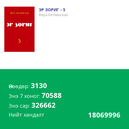
ЭР ЗОРИГ - 5
Вера Кетлинская
3130
Өнөөдөр:
70588
Энэ 7 хоног:
326662
Энэ сар:
18069996
Нийт хандалт