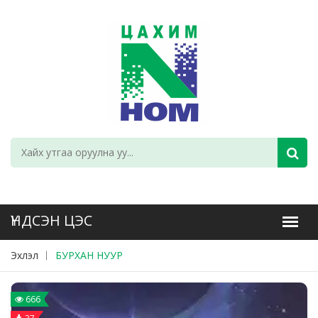
Эхлэл
БУРХАН НУУР
666