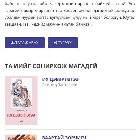
байгаагаас үзвэл ойр хавьд махчин араатан байхгүй янзтай. Энэ
гарагийн ямар ч араатан гар хоосон хүнийг дөнгөчихнө. Харанхуйтай
уралдан нуурын эргээс цуглуулсан чулуу нь ч хэрэг болохгүй. Юутай
завшаан. Гэвч хөндийд махчин амьтан байжээ...
ТАТАЖ АВАХ
ТҮГЭЭХ
ТА ҮҮНИЙГ СОНИРХОЖ МАГАДГҮЙ
ИХ ЦЭВЭРЛЭГЭЭ
Леонид Пантелеев
ВААРТАЙ ЗОРЧИГЧ