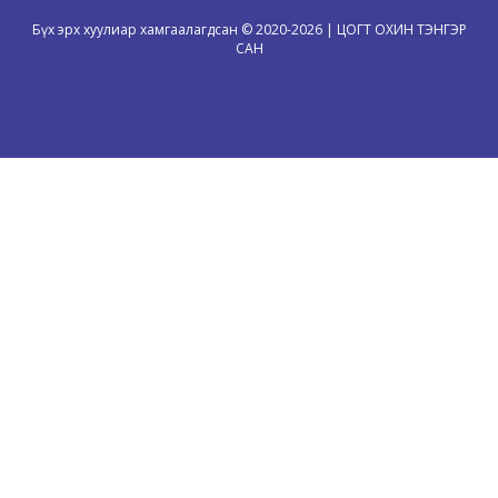
Бүх эрх хуулиар хамгаалагдсан © 2020-2026 | ЦОГТ ОХИН ТЭНГЭР
САН