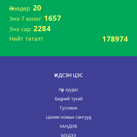
20
Өнөөдөр:
1657
Энэ 7 хоног:
2284
Энэ сар:
178974
Нийт таталт
ҮНДСЭН ЦЭС
Нүүр хуудас
Бидний тухай
Тусламж
Цахим номын сангууд
ХАНДИВ
МЭДЭЭ