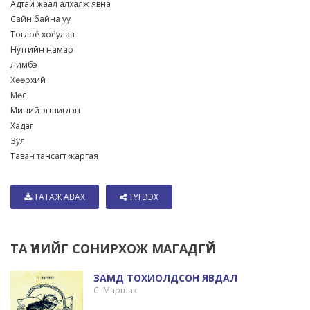
Адтай жаал алхалж явна
Сайн байна уу
Тоглоё хоёулаа
Нутгийн намар
Лимбэ
Хөөрхий
Мөс
Миний эгшиглэн
Хадаг
Зул
Таван тансагт жаргая
ТАТАЖ АВАХ
ТҮГЭЭХ
ТА ҮҮНИЙГ СОНИРХОЖ МАГАДГҮЙ
ЗАМД ТОХИОЛДСОН ЯВДАЛ
С. Маршак