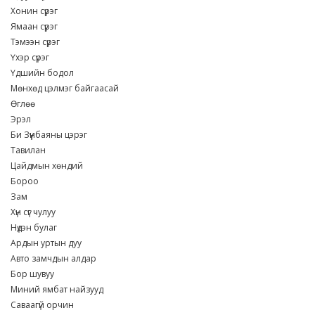
Хонин сүрэг
Ямаан сүрэг
Тэмээн сүрэг
Үхэр сүрэг
Үдшийн бодол
Мөнхөд цэлмэг байгаасай
Өглөө
Эрэл
Би Зүүнбаяны цэрэг
Тавилан
Цайдмын хөндий
Бороо
Зам
Хүн сүг чулуу
Нүдэн булаг
Ардын уртын дуу
Авто замчдын алдар
Бор шувуу
Миний ямбат найзууд
Саваагүй орчин