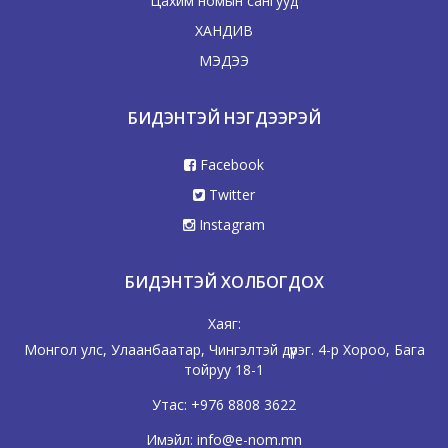
Цахим номын сангууд
ХАНДИВ
МЭДЭЭ
БИДЭНТЭЙ НЭГДЭЭРЭЙ
Facebook
Twitter
Instagram
БИДЭНТЭЙ ХОЛБОГДОХ
Хаяг:
Монгол улс, Улаанбаатар, Чингэлтэй дүүрэг. 4-р Хороо, Бага
тойруу 18-1
Утас:
+976 8808 3622
Имэйл:
info@e-nom.mn