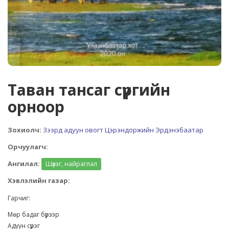
Таван тансаг сүргийн
орноор
Зохиолч:
Зээрд адуун овогт Цэрэндоржийн Эрдэнэбаатар
Орчуулагч:
Ангилал:
Шүлэг, найраглал
Хэвлэлийн газар:
Гарчиг:
Мөр бадаг бүрээр
Адуун сүрэг