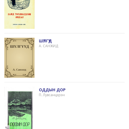
ШҮЛГҮҮД
А. САНЖИД
ОДДЫН ДОР
П. Лувсанцэрэн