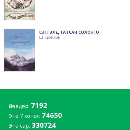
СЭТГЭЛД ТАТСАН СОЛОНГО
Ш. Сүрэнжав
7192
Өнөөдөр:
74650
Энэ 7 хоног:
330724
Энэ сар: