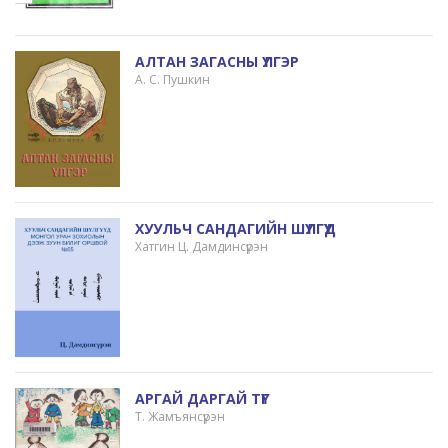
АЛТАН ЗАГАСНЫ ҮЛГЭР
А. С. Пушкин
ХУУЛЬЧ САНДАГИЙН ШҮЛГҮҮД
Хатгин Ц. Дамдинсүрэн
АРГАЙ ДАРГАЙ ТҮГ
Т. Жамъянсүрэн