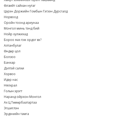
Өлзийт сайхан нутаг
Цэрэн Доржийн Гомбын Гэгээн Дурсгалд
Норвоод
Оройн тоонд ариунаа
Монгол минь тэнд бий
Нойр хулжихад
Бороо яах гэж ордог вэ?
Алтанбулаг
Өндөр цол
Болзоо
Банхар
Дэлтэй салхи
Хорвоо
Идэр нас
Нялхрал
Голын эрэгт
Наранд ойрхон Монгол
Ах Ц.Төмөрбаатартаа
Эгшиглэн
Эрдэнийн тамга