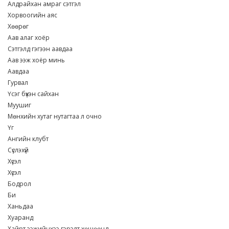
Алдрайхан амраг сэтгэл
Хорвоогийн аяс
Хөөрөг
Аав алаг хоёр
Сэтгэлд гэгээн аавдаа
Аав ээж хоёр минь
Аавдаа
Гурвал
Үсэг бүхэн сайхан
Муушиг
Мөнхийн хутаг нутагтаа л очно
Үг
Ангийн клубт
Сүслэхүй
Хүсэл
Хүсэл
Бодрол
Би
Ханьдаа
Хуаранд
Хайрт ээжийнхээ гэрэлт хөшөөнд