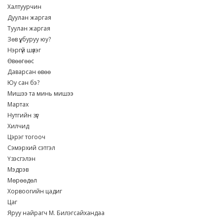
Халтуурчин
Дуулан жаргая
Туулан жаргая
Зөв үү, буруу юу?
Нэргүй шүлэг
Өвөөгөөс
Даварсан өвөө
Юу сан бэ?
Мишээ та минь мишээ
Мартах
Нутгийн зүг
Хилчид
Цэрэг тогооч
Сэмэрхий сэтгэл
Үзэсгэлэн
Мэдрэв
Мөрөөдөл
Хорвоогийн цадиг
Цаг
Яруу найрагч М. Билэгсайхандаа