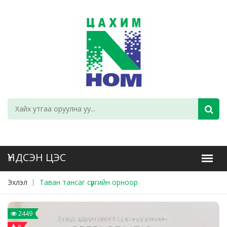
Эхлэл
Таван тансаг сүргийн орноор
2449