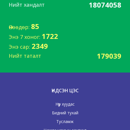
18074058
Нийт хандалт
85
Өнөөдөр:
1722
Энэ 7 хоног:
2349
Энэ сар:
179039
Нийт таталт
ҮНДСЭН ЦЭС
Нүүр хуудас
Бидний тухай
Тусламж