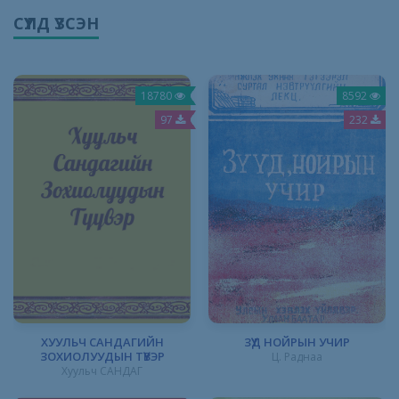
СҮҮЛД ҮЗСЭН
18780
8592
97
232
ХУУЛЬЧ САНДАГИЙН
ЗҮҮД НОЙРЫН УЧИР
ЗОХИОЛУУДЫН ТҮҮВЭР
Ц. Раднаа
Хуульч САНДАГ