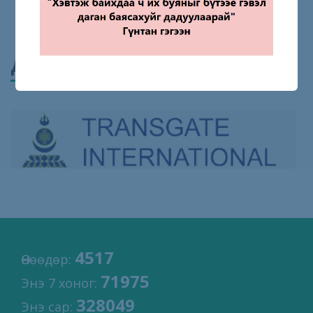
ДЭМЖИГЧ БАЙГУУЛЛАГУУД
4517
Өнөөдөр:
71975
Энэ 7 хоног:
328049
Энэ сар: