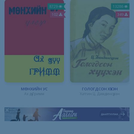
8729
13286
102
349
МӨНХИЙН УС
ГОЛОГДСОН ХҮҮХЭН
Ах дүү Гримм
Хатгин Ц. Дамдинсүрэн