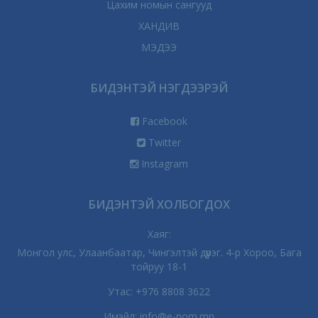
Цахим номын сангууд
ХАНДИВ
МЭДЭЭ
БИДЭНТЭЙ НЭГДЭЭРЭЙ
Facebook
Twitter
Instagram
БИДЭНТЭЙ ХОЛБОГДОХ
Хаяг:
Монгол улс, Улаанбаатар, Чингэлтэй дүүрэг. 4-р Хороо, Бага
тойруу 18-1
Утас:
+976 8808 3622
Имэйл:
info@e-nom.mn