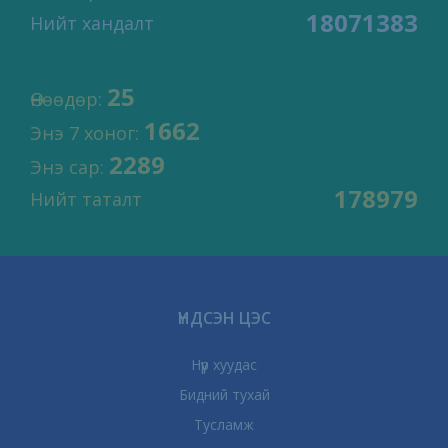
18071383
Нийт хандалт
25
Өнөөдөр:
1662
Энэ 7 хоног:
2289
Энэ сар:
178979
Нийт таталт
ҮНДСЭН ЦЭС
Нүүр хуудас
Бидний тухай
Тусламж