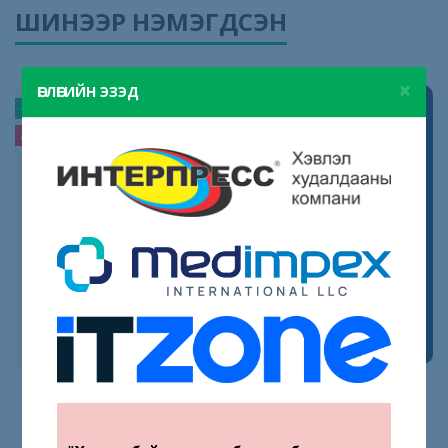
ШИНЭЭР НЭМЭГДСЭН
×
ӨГЛӨГИЙН ЭЗЭД
138
181
256
256
ОВОД - 1
ҮХЭЛТЭЙ НӨХӨРЛӨСӨН ХҮН
Э. Войнич
Слав Хр. Караславов