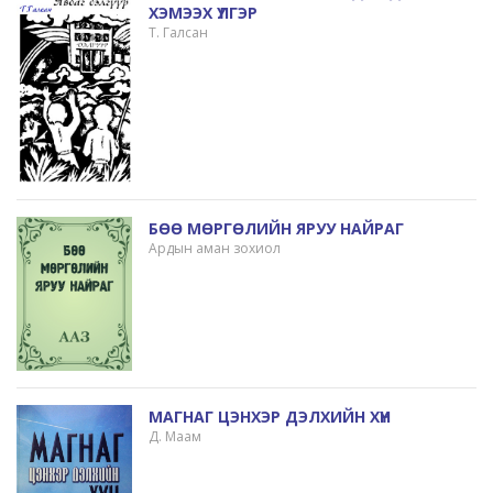
ХЭМЭЭХ ҮЛГЭР
Т. Галсан
БӨӨ МӨРГӨЛИЙН ЯРУУ НАЙРАГ
Ардын аман зохиол
МАГНАГ ЦЭНХЭР ДЭЛХИЙН ХҮН
Д. Маам