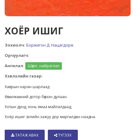
ХОЁР ИШИГ
Зохиолч:
Боржигон Д. Нацагдорж
Орчуулагч:
Ангилал:
Шүлэг, найраглал
Хэвлэлийн газар:
Хаврын наран шарлаад
Өвөлжөөний дотор бүлээн дулаан.
Хотын дунд, хонь ямаа майлалдаад,
Хоёр ишиг зэлийн хажуу дор мөргөлдөн наадна.
ТАТАЖ АВАХ
ТҮГЭЭХ