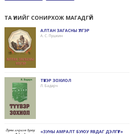
ТА ҮҮНИЙГ СОНИРХОЖ МАГАДГҮЙ
АЛТАН ЗАГАСНЫ ҮЛГЭР
А. С. Пушкин
ТҮҮВЭР ЗОХИОЛ
Л. Бадарч
«ЗУНЫ АМРАЛТ БУЮУ ЯВДАГ ДЭЛГҮҮР»