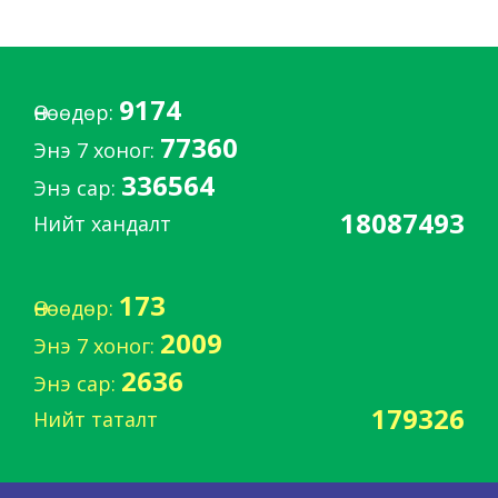
9174
Өнөөдөр:
77360
Энэ 7 хоног:
336564
Энэ сар:
18087493
Нийт хандалт
173
Өнөөдөр:
2009
Энэ 7 хоног:
2636
Энэ сар:
179326
Нийт таталт