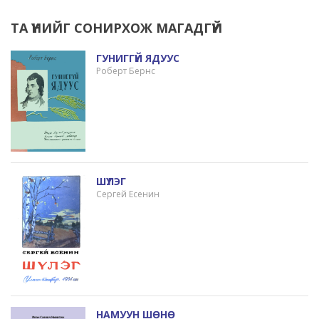
ТА ҮҮНИЙГ СОНИРХОЖ МАГАДГҮЙ
ГУНИГГҮЙ ЯДУУС
Роберт Бернс
ШҮЛЭГ
Сергей Есенин
НАМУУН ШӨНӨ