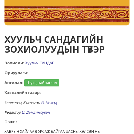
ХУУЛЬЧ САНДАГИЙН
ЗОХИОЛУУДЫН ТҮҮВЭР
Зохиолч:
Хуульч САНДАГ
Орчуулагч:
Ангилал:
Шүлэг, найраглал
Хэвлэлийн газар:
Хэвлэлтэд бэлтгэсэн
Ө. Чимэд
Редактор
Ц. Дамдинсүрэн
Оршил
ХАВРЫН ХАЙЛААД УРСАЖ БАЙГАА ЦАСНЫ ХЭЛСЭН НЬ