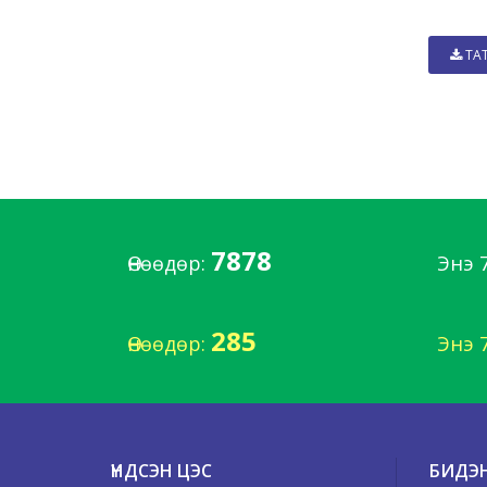
ТА
7878
Өнөөдөр:
Энэ 
285
Өнөөдөр:
Энэ 
ҮНДСЭН ЦЭС
БИДЭ