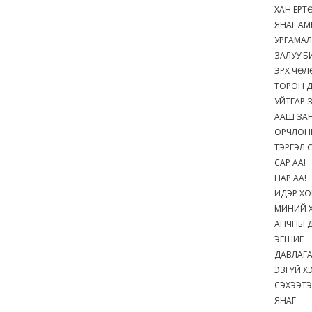
ХАН ЕР
ЯНАГ А
УРГАМА
ЗАЛУУ Б
ЭРХ ЧӨЛ
ТОРОН 
УЙТГАР 
ААШ ЗАН
ОРЧЛОН
ТЭРГЭЛ 
САР АА!
НАР АА!
ИДЭР ХО
МИНИЙ Х
АНЧНЫ 
ЭГШИГ
ДАВЛАГ
ЭЗГҮЙ Х
СЭХЭЭТ
ЯНАГ