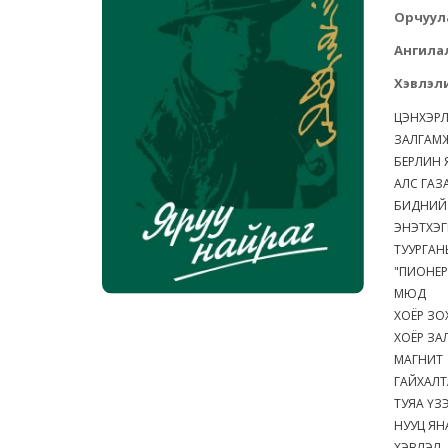
Орчуул
Ангила
Хэвлэли
ЦЭНХЭР
ЗАЛГАМ
БЕРЛИН
АЛС ГАЗ
БИДНИЙ
ЭНЭТХЭ
ТУУРГАН
"ПИОНЕР
МЮД
ХОЁР З
ХОЁР ЗА
МАГНИ
ГАЙХАЛ
ТУЯА Ү
НУУЦ Я
ХЭВЛЭЛ