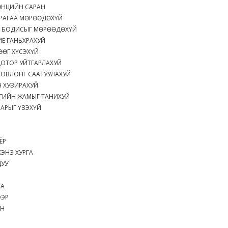
ТӨНЦИЙН САРАН
МРАГАА МӨРӨӨДӨХҮЙ
Л БОДИСЫГ МӨРӨӨДӨХҮЙ
ИЕ ГАНЬХРАХУЙ
ӨӨГ ХҮСЭХҮЙ
ДОТОР УЙТГАРЛАХУЙ
ЗОВЛОНГ СААТУУЛАХУЙ
 ХУВИРАХУЙ
ГИЙН ЖАМЫГ ТАНИХУЙ
САРЫГ ҮЗЭХҮЙ
ЁР
ЭНЗ ХУРГА
ДУУ
АА
ЭЭР
ЭН