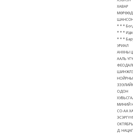
ХАВАР
МӨРӨӨ
ШАНСОН
* * * Бо
* * * Ид
* * * Ба
УРИАЛ
АНХНЫ 
ААЛЬ ҮГ
ФЕОДАЛЫ
ШИНЖЛЭ
НОЙРНЫ
ЗЭЭЛИЙН
ОДОН
ХУВЬСГ
МИНИЙ 
СО-АА 
ЭСЭРГҮ
ОКТЯБР
Д. НАЦА