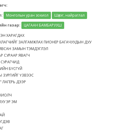
агч:
л:
Монголын уран зохиол
Шүлэг, найраглал
йн газар:
ЦАГААН БАМБАРУУШ
ЛЭН ХАРАГДАХ
ЖЛАГЧИЙГ ЗАЛГАМЖЛАХ ПИОНЕР БАГАЧУУДЫН ДУУ
 ЯВСАН ЗАМЫН ТЭМДЭГЛЭЛ
АР СУРААР ЯВАГЧ
 СУРАГЧИД
ГИЙН БҮСГҮЙ
Ы ЗУРГИЙГ ҮЗВЭЭС
" ЛАГЕРЬ ДЭЭР
ОХИОЛЧ
ЛУУ ЭР ЭМ
Т
ТАЙ
ЗЭГДЭВ
НАГ