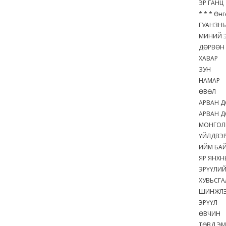
ЭР ГАНЦ
* * * Өнгө
ГУАНЗНЫ
МИНИЙ 
ДӨРВӨН 
ХАВАР
ЗУН
НАМАР
ӨВӨЛ
АРВАН 
АРВАН Д
МОНГОЛ
ҮЙЛДВЭ
ИЙМ БАЙ
ЯР ЯНХ
ЭРҮҮЛИЙ
ХУВЬСГА
ШИНЖЛЭ
ЭРҮҮЛ
ӨВЧИН
ТӨВД Э