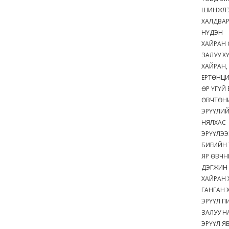
ШИНЖЛЭ
ХАЛДВА
НҮДЭН
ХАЙРАН
ЗАЛУУ Х
ХАЙРАН,
ЕРТӨНЦ
ӨР ҮГҮЙ
ӨВЧТӨН
ЭРҮҮЛИЙ
НЯЛХАС
ЭРҮҮЛЭЭ
БИЕИЙН
ЯР ӨВЧН
ДЭГЖИН
ХАЙРАН 
ГАНГАН 
ЭРҮҮЛ П
ЗАЛУУ Н
ЭРҮҮЛ Я