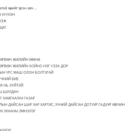
тэй хүнийг үзсэн авч ...
 ХҮҮХЭН
ЭЭЖ
ЦАГ
ДӨРВӨН ЖИЛИЙН ӨМНӨ
ӨРВӨН ЖИЛИЙН ХОЙНО НЭГ ҮЗЭХ ДОР
ЫН ҮРС МАШ ОЛОН БОЛТУГАЙ
РЧНИЙ БИЕ
Х НЬ ЗҮЙТЭЙ
НЫ ШУУДАН
Г ХАМГААЛАХ ГАЗАР
ЛЫН ДАЙСАН ШАР ХАР ХАРГИС, ХҮНИЙ ДАЙСАН ДОТУУР ГАДУУР ӨВЧИН
Х УХААНЫ ЭМНЭЛЭГ
МНЭЛЭГ