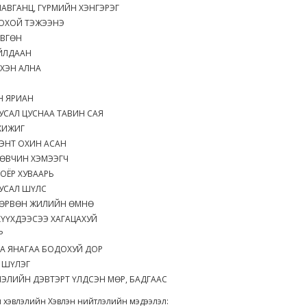
ЧАВГАНЦ, ГҮРМИЙН ХЭНГЭРЭГ
НОХОЙ ТЭЖЭЭНЭ
ӨВГӨН
АЙЛДААН
ХЭН АЛНА
Н ЯРИАН
УСАЛ ЦУСНАА ТАВИН САЯ
ХИЖИГ
ЭНТ ОХИН АСАН
 ӨВЧИН ХЭМЭЭГЧ
ОЁР ХУВААРЬ
УСАЛ ШҮЛС
ДӨРВӨН ЖИЛИЙН ӨМНӨ
ХҮҮХДЭЭСЭЭ ХАГАЦАХУЙ
Р
А ЯНАГАА БОДОХУЙ ДОР
 ШҮЛЭГ
ЭЛИЙН ДЭВТЭРТ ҮЛДСЭН МӨР, БАДГААС
 хэвлэлийн Хэвлэн нийтлэлийн мэдээлэл: