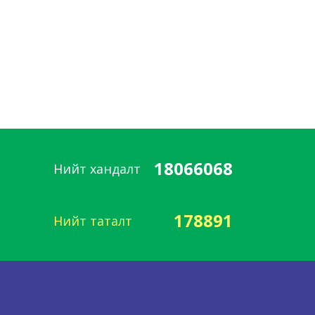
18066068
Нийт хандалт
178891
Нийт таталт