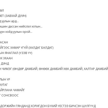
ДӨЛ
ЕТ (ЗАВХАЙ ДУУН)
гд уулын ард...
ээшин дассан нийслэл хотын...
руун хойд уулын орой...
ЦАСАН
ҮЙГЭЭС ХАМАР ҮГҮЙ (ХАЛДАГ БАЛДАГ)
Н ЯНАГЛАЛ (ҮЗЭВ ҮҮ)
Х УХААН
 ДУНД
 ЧИМЭГ (ӨНДӨР ДАМБИЙ, ӨНӨӨХ ДАМБИЙ ХӨХ ДАМБИЙ, ХАЛТАР ДАМБИ
АЛЫН ҮР
НУТАГ
ХАЙРЛАНА ЧАМАЙГ
ҮГ СОНСВООС
Ь
ГДОРЖИЙН ГЯНДАНД ХОРИГДОН БҮХИЙ ҮЕСТЭЭ БИЧСЭН ШҮЛГҮҮД