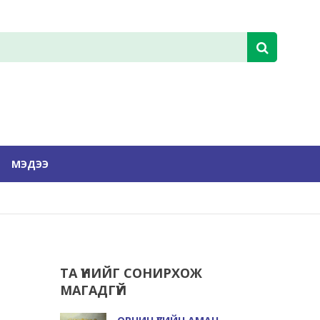
МЭДЭЭ
ТА ҮҮНИЙГ СОНИРХОЖ
МАГАДГҮЙ