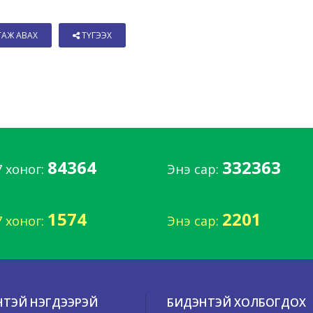
ТАЖ АВАХ
ТҮГЭЭХ
84364
332363
7 хоног:
Энэ сар:
1574
2201
7 хоног:
Энэ сар:
НТЭЙ НЭГДЭЭРЭЙ
БИДЭНТЭЙ ХОЛБОГДОХ