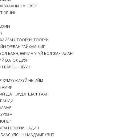
Х УХААНЫ ЭМНЭЛЭГ
РТ ӨВЧИН
 ОХИН
ҮҮ
 ХАЙРАН, ТООГҮЙ, ТООГҮЙ
ИЙН ГУРВАН ГАЙХАМШИГ
 БОЛ БАЯН, ӨВЧИН ҮГҮЙ БОЛ ЖАРГАЛАН
ИЙ ЁОЛОХ ДУУН
Н БАЯРЫН ДУУН
Р ХҮМҮҮЖИХҮЙ НЬ ИЙМ
 ТАМИР
ИЙ ДЭЛГЭРДЭГ ШАЛТГААН
 БАНДИ
ХАМАР
ХҮҮХЭН
ИОНЕР
АСАН ЦЭЦГИЙН АДИЛ
ВБААС УЛСЫН НААДМЫГ ҮЗНЭ