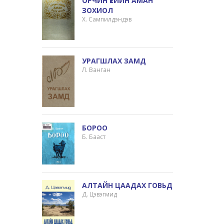
ОРЧИН ҮЕИЙН АМАН
ЗОХИОЛ
Х. Сампилдэндэв
УРАГШЛАХ ЗАМД
Л. Ванган
БОРОО
Б. Бааст
АЛТАЙН ЦААДАХ ГОВЬД
Д. Цэвэгмид