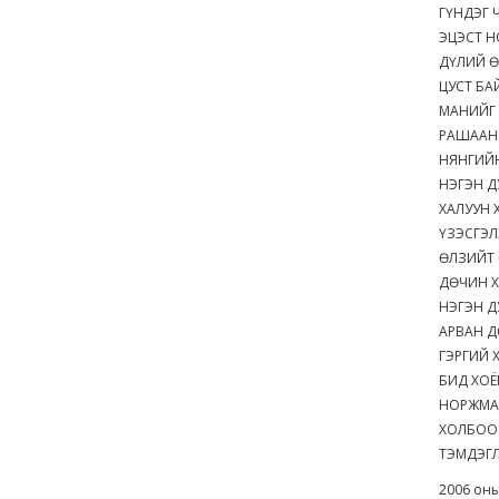
ГҮНДЭГ 
ЭЦЭСТ 
ДҮЛИЙ 
ЦУСТ Б
МАНИЙГ 
РАШААН
НЯНГИЙ
НЭГЭН Д
ХАЛУУН 
ҮЗЭСГЭЛ
ӨЛЗИЙТ
ДӨЧИН Х
НЭГЭН Д
АРВАН 
ГЭРГИЙ 
БИД ХОЁ
НОРЖМА
ХОЛБОО
ТЭМДЭГЛ
2006 оны