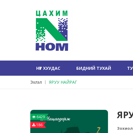
НҮҮР ХУУДАС
БИДНИЙ ТУХАЙ
Т
Эхлэл
ЯРУУ НАЙРАГ
ЯР
6429
186
Зохиол