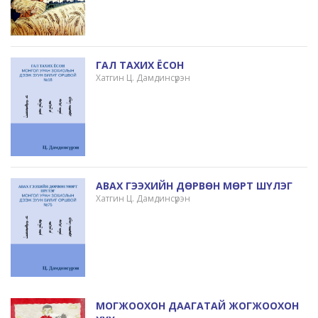
ГАЛ ТАХИХ ЁСОН
Хатгин Ц. Дамдинсүрэн
АВАХ ГЭЭХИЙН ДӨРВӨН МӨРТ ШҮЛЭГ
Хатгин Ц. Дамдинсүрэн
МОГЖООХОН ДААГАТАЙ ЖОГЖООХОН