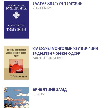
БААТАР ХӨВГҮҮН ТЭМҮЖИН
С. Буяннэмэх
XIV ЗУУНЫ МОНГОЛЫН ХЭЛ БИЧГИЙН
ЭРДЭМТЭН ЧОЙЖИ-ОДСЭР
Хатгин Ц. Дамдинсүрэн
ӨРНӨЛТИЙН ЗАМД
Б. НАЦАГ