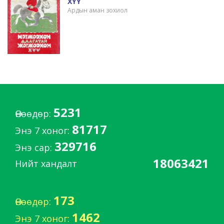
ХҮҮ
Ардын аман зохиол
5231
Өнөөдөр:
81717
Энэ 7 хоног:
329716
Энэ сар:
18063421
Нийт хандалт
173
Өнөөдөр:
1462
Энэ 7 хоног: