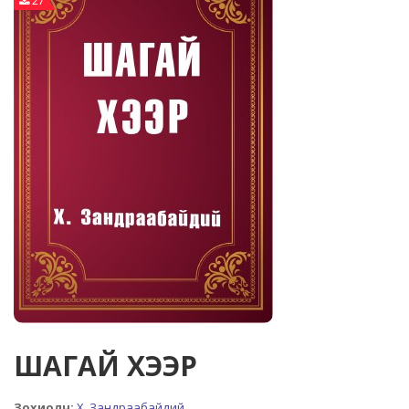
27
ШАГАЙ ХЭЭР
Зохиолч:
Х. Зандраабайдий