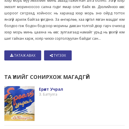
хээр морь муу эмээлийг минь аваад пажигнан алга болно. Эзгүй хээр
эмээлт мориноосоо сална гэдэг ямар олиг байх вэ. Дээлийнхээ өвс
шороог сэгсрээд, хойноос нь харахад хээр морь энэ ойрд тогтох
янзгүй арилж байгаа үзэгдэнэ. За өнгөрлөө, хаа хүртэл явган мацдаг юм
болдоо гэж бодон бодсоор морины давсан толгой дээр гарч очиход
хээр морь минь цаахна нь өвс зулгаагаад намайг урьд нь үзээгүй юм
шиг гайхан харж, хоёр чихээ сортолзуулан байдаг сан...
ТАТАЖ АВАХ
ТҮГЭЭХ
ТА ҮҮНИЙГ СОНИРХОЖ МАГАДГҮЙ
Ерөөлт Учрал
З. Баттулга