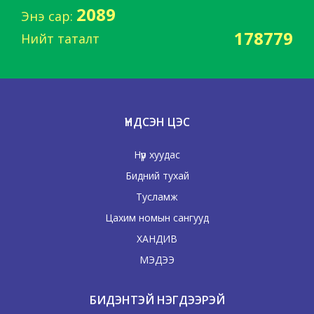
2089
Энэ сар:
178779
Нийт таталт
ҮНДСЭН ЦЭС
Нүүр хуудас
Бидний тухай
Тусламж
Цахим номын сангууд
ХАНДИВ
МЭДЭЭ
БИДЭНТЭЙ НЭГДЭЭРЭЙ