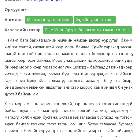
Орчуулагч:
Ангилал:
Монголын уран зохиол
Хүүхдийн уран зохиол
Хэвлэлийн газар:
БНМАУ-ын Ардын боловсролын яамны хэвлэл
Намайг бага байхад миний өмчийн намхан цэзгэр нуруутай, бахим
чийрэг хөлтэй, сахлаг үстэй хээр морь байлаа. Түүнийг харахад зассан
шагай шиг гоё биш боловч намхан тагжгар болохоор нь тэгсэн үү,
шагай хээр гэдэг байлаа. Морь унаж давхих ид хорхойтой байх үедээ
би хээр морио хоёр гурав хоног уяж шивхрүүлж байгаад давхихад хоёр
чихэнд салхи шуугиад чухам буун сум шиг хурдалдаг сан. Айлын
гадаа очих буюу айлаас явах үед сэвэлзтэл алхалдаг бяцхан сайвар,
биед зөөлөн эвтэйхэн явдалтай энэ хээр морио сав л хийвэл би унах
дуртай байсан юм.
Хээр морь маань харин нэг өөтэй, тэр нь юу вэ гэвэл санаандгүй
байтал юухнаас ч магадгүй, шивээн толгой салхинд хөдлөхөд ч
магадгүй холби үсрэн бусгана. Эхлээд зөв талаасаа бусгахад нь тогтож
ядаж байтал тэгэхээс тэгэх гэсэн юм шиг буруу талаасаа бусгаад
хаячихна. Намайг нуруун дээрээс нь хийсэн газарт навсайн ойчиход