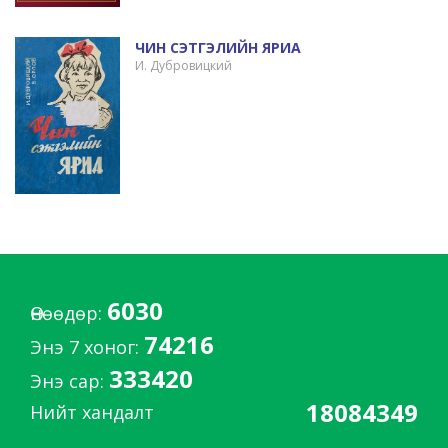
ЧИН СЭТГЭЛИЙН ЯРИА
И. Дубровицкий
6030
Өнөөдөр:
74216
Энэ 7 хоног:
333420
Энэ сар:
18084349
Нийт хандалт