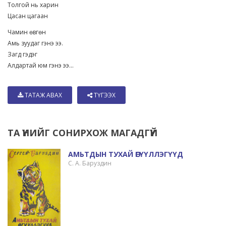
Толгой нь харин
Цасан цагаан
Чамин өвгөн
Амь зуудаг гэнэ ээ.
Загд гэдэг
Алдартай юм гэнэ ээ...
ТАТАЖ АВАХ
ТҮГЭЭХ
ТА ҮҮНИЙГ СОНИРХОЖ МАГАДГҮЙ
АМЬТДЫН ТУХАЙ ӨГҮҮЛЛЭГҮҮД
С. А. Баруздин