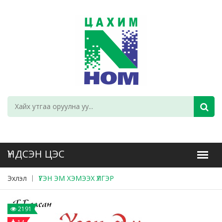
Эхлэл
ҮГЭН ЭМ ХЭМЭЭХ ҮЛГЭР
2191