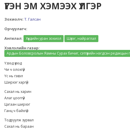
ҮГЭН ЭМ ХЭМЭЭХ ҮЛГЭР
Зохиолч:
Т. Галсан
Орчуулагч:
Ангилал:
Хүүхдийн уран зохиол
Шүлэг, найраглал
Хэвлэлийн газар:
Ардын Боловсролын Яамны Сурах бичиг, сэтгүүлийн нэгдсэн редакцын 
Үзээд үзээд
Чи ч олохгүй
Үс нь гэвэл
Ширхэг харгүй
Сахал нь харин
Алаг цооггүй
Цагаан ширхэг
Ганц ч байхгүй
Тодруулж зурвал
Сахал нь бараан