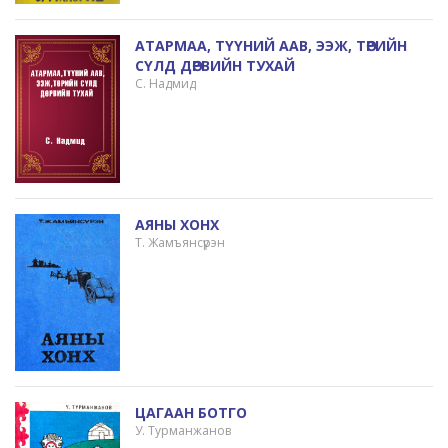
АТАРМАА, ТҮҮНИЙ ААВ, ЭЭЖ, ТӨРИЙН
СҮЛД ДӨРВИЙН ТУХАЙ
С. Надмид
АЯНЫ ХОНХ
Т. Жамъянсүрэн
ЦАГААН БОТГО
У. Турманжанов