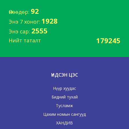
92
Өнөөдөр:
1928
Энэ 7 хоног:
2555
Энэ сар:
179245
Нийт таталт
ҮНДСЭН ЦЭС
Нүүр хуудас
Бидний тухай
Тусламж
Цахим номын сангууд
ХАНДИВ