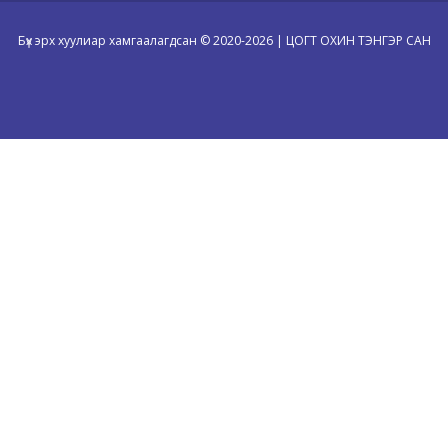
Бүх эрх хуулиар хамгаалагдсан © 2020-2026 | ЦОГТ ОХИН ТЭНГЭР САН