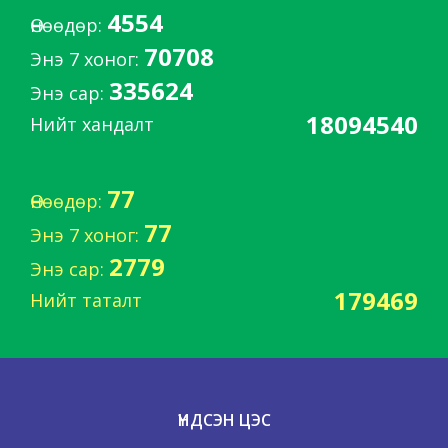
4554
Өнөөдөр:
70708
Энэ 7 хоног:
335624
Энэ сар:
18094540
Нийт хандалт
77
Өнөөдөр:
77
Энэ 7 хоног:
2779
Энэ сар:
179469
Нийт таталт
ҮНДСЭН ЦЭС