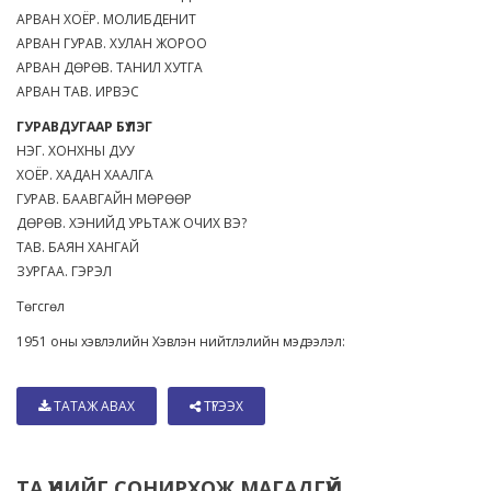
АРВАН ХОЁР. МОЛИБДЕНИТ
АРВАН ГУРАВ. ХУЛАН ЖОРОО
АРВАН ДӨРӨВ. ТАНИЛ ХУТГА
АРВАН ТАВ. ИРВЭС
ГУРАВДУГААР БҮЛЭГ
НЭГ. ХОНХНЫ ДУУ
ХОЁР. ХАДАН ХААЛГА
ГУРАВ. БААВГАЙН МӨРӨӨР
ДӨРӨВ. ХЭНИЙД УРЬТАЖ ОЧИХ ВЭ?
ТАВ. БАЯН ХАНГАЙ
ЗУРГАА. ГЭРЭЛ
Төгсгөл
1951 оны хэвлэлийн Хэвлэн нийтлэлийн мэдээлэл:
ТАТАЖ АВАХ
ТҮГЭЭХ
ТА ҮҮНИЙГ СОНИРХОЖ МАГАДГҮЙ