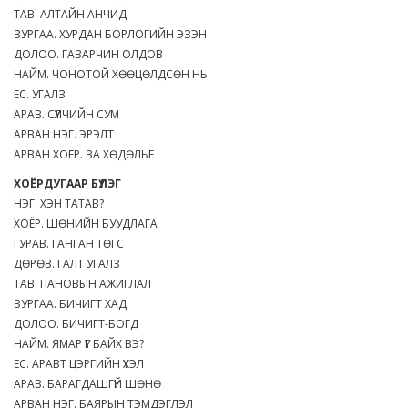
ТАВ. АЛТАЙН АНЧИД
ЗУРГАА. ХУРДАН БОРЛОГИЙН ЭЗЭН
ДОЛОО. ГАЗАРЧИН ОЛДОВ
НАЙМ. ЧОНОТОЙ ХӨӨЦӨЛДСӨН НЬ
ЕС. УГАЛЗ
АРАВ. СҮҮЛЧИЙН СУМ
АРВАН НЭГ. ЭРЭЛТ
АРВАН ХОЁР. ЗА ХӨДӨЛЬЕ
ХОЁРДУГААР БҮЛЭГ
НЭГ. ХЭН ТАТАВ?
ХОЁР. ШӨНИЙН БУУДЛАГА
ГУРАВ. ГАНГАН ТӨГС
ДӨРӨВ. ГАЛТ УГАЛЗ
ТАВ. ПАНОВЫН АЖИГЛАЛ
ЗУРГАА. БИЧИГТ ХАД
ДОЛОО. БИЧИГТ-БОГД
НАЙМ. ЯМАР ҮГ БАЙХ ВЭ?
ЕС. АРАВТ ЦЭРГИЙН ҮХЭЛ
АРАВ. БАРАГДАШГҮЙ ШӨНӨ
АРВАН НЭГ. БАЯРЫН ТЭМДЭГЛЭЛ