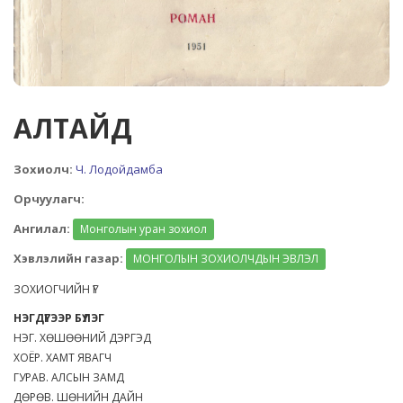
АЛТАЙД
Зохиолч:
Ч. Лодойдамба
Орчуулагч:
Ангилал:
Монголын уран зохиол
Хэвлэлийн газар:
МОНГОЛЫН ЗОХИОЛЧДЫН ЭВЛЭЛ
ЗОХИОГЧИЙН ҮГ
НЭГДҮГЭЭР БҮЛЭГ
НЭГ. ХӨШӨӨНИЙ ДЭРГЭД
ХОЁР. ХАМТ ЯВАГЧ
ГУРАВ. АЛСЫН ЗАМД
ДӨРӨВ. ШӨНИЙН ДАЙН