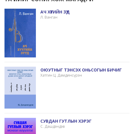
АЧ ХҮҮГИЙН ЗҮҮД
Л. Ванган
ОЮУТНЫГ ТЭНСЭХ ОНЬСОГЫН БИЧИГ
Хатгин Ц. Дамдинсүрэн
СУВДАН ГУТЛЫН ХЭРЭГ
С. Дашдэндэв