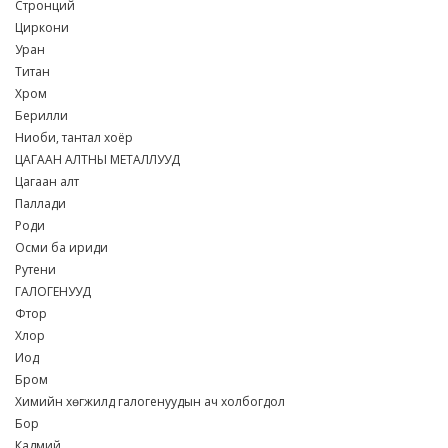
Стронций
Циркони
Уран
Титан
Хром
Берилли
Ниоби, тантал хоёр
ЦАГААН АЛТНЫ МЕТАЛЛУУД
Цагаан алт
Паллади
Роди
Осми ба ириди
Рутени
ГАЛОГЕНУУД
Фтор
Хлор
Иод
Бром
Химийн хөгжилд галогенуудын ач холбогдол
Бор
Кадмий