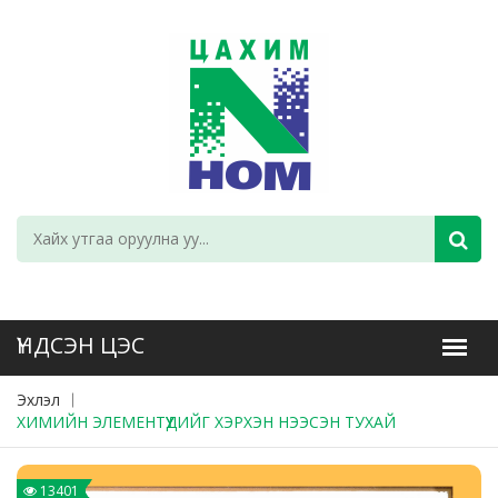
Эхлэл
ХИМИЙН ЭЛЕМЕНТҮҮДИЙГ ХЭРХЭН НЭЭСЭН ТУХАЙ
13401