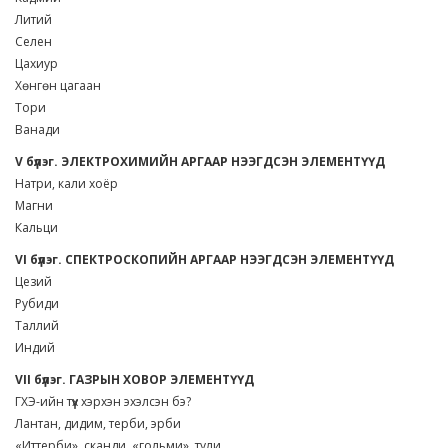
Литий
Селен
Цахиур
Хөнгөн цагаан
Тори
Ванади
V бүлэг. ЭЛЕКТРОХИМИЙН АРГААР НЭЭГДСЭН ЭЛЕМЕНТҮҮД
Натри, кали хоёр
Магни
Кальци
VI бүлэг. СПЕКТРОСКОПИЙН АРГААР НЭЭГДСЭН ЭЛЕМЕНТҮҮД
Цезий
Рубиди
Таллий
Индий
VII бүлэг. ГАЗРЫН ХОВОР ЭЛЕМЕНТҮҮД
ГХЭ-ийн түүх хэрхэн эхэлсэн бэ?
Лантан, дидим, терби, эрби
«Иттерби», сканди, «гольми», тули