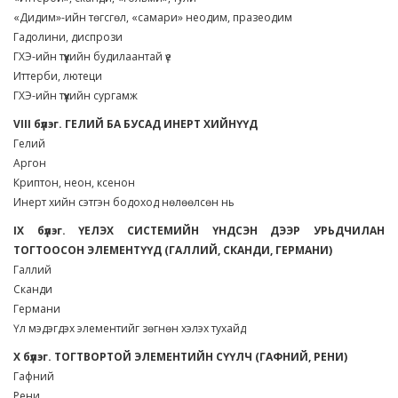
«Дидим»-ийн төгсгөл, «самари» неодим, празеодим
Гадолини, диспрози
ГХЭ-ийн түүхийн будилаантай үе
Иттерби, лютеци
ГХЭ-ийн түүхийн сургамж
VIII бүлэг. ГЕЛИЙ БА БУСАД ИНЕРТ ХИЙНҮҮД
Гелий
Аргон
Криптон, неон, ксенон
Инерт хийн сэтгэн бодоход нөлөөлсөн нь
IX бүлэг. ҮЕЛЭХ СИСТЕМИЙН ҮНДСЭН ДЭЭР УРЬДЧИЛАН
ТОГТООСОН ЭЛЕМЕНТҮҮД (ГАЛЛИЙ, СКАНДИ, ГЕРМАНИ)
Галлий
Сканди
Германи
Үл мэдэгдэх элементийг зөгнөн хэлэх тухайд
X бүлэг. ТОГТВОРТОЙ ЭЛЕМЕНТИЙН СҮҮЛЧ (ГАФНИЙ, РЕНИ)
Гафний
Рени