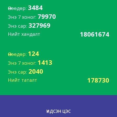
3484
Өнөөдөр:
79970
Энэ 7 хоног:
327969
Энэ сар:
18061674
Нийт хандалт
124
Өнөөдөр:
1413
Энэ 7 хоног:
2040
Энэ сар:
178730
Нийт таталт
ҮНДСЭН ЦЭС