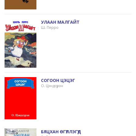
УЛААН МАЛГАЙТ
Ш. Перро
СОГООН ЦЭЦЭГ
О. Цэндсүрэн
БЯЦХАН ӨГҮҮЛЛЭГҮҮД