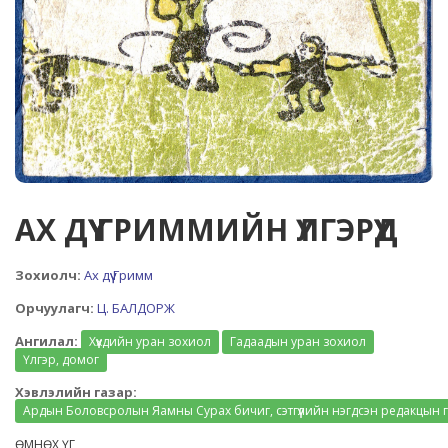
АХ ДҮҮ ГРИММИЙН ҮЛГЭРҮҮД
Зохиолч:
Ах дүү Гримм
Орчуулагч:
Ц. БАЛДОРЖ
Ангилал:
Хүүхдийн уран зохиол
Гадаадын уран зохиол
Үлгэр, домог
Хэвлэлийн газар:
Ардын Боловсролын Яамны Сурах бичиг, сэтгүүлийн нэгдсэн редакцын 
ӨМНӨХ ҮГ