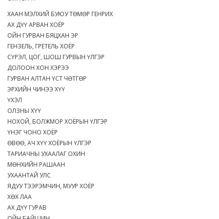
ХААН МЭЛХИЙ БУЮУ ТӨМӨР ГЕНРИХ
АХ ДҮҮ АРВАН ХОЁР
ОЙН ГУРВАН БЯЦХАН ЭР
ГЕНЗЕЛЬ, ГРЕТЕЛЬ ХОЁР
СҮРЭЛ, ЦОГ, ШОШ ГУРВЫН ҮЛГЭР
ДОЛООН ХОН ХЭРЭЭ
ГУРВАН АЛТАН ҮСТ ЧӨТГӨР
ЭРХИЙН ЧИНЭЭ ХҮҮ
ҮХЭЛ
ОЛЗНЫ ХҮҮ
НОХОЙ, БОЛЖМОР ХОЁРЫН ҮЛГЭР
ҮНЭГ ЧОНО ХОЁР
ӨВӨӨ, АЧ ХҮҮ ХОЁРЫН ҮЛГЭР
ТАРИАЧНЫ УХААЛАГ ОХИН
МӨНХИЙН РАШААН
УХААНТАЙ УЛС
ЯДУУ ТЭЭРЭМЧИН, МУУР ХОЁР
ХӨХ ЛАА
АХ ДҮҮ ГУРАВ
ОЙН БАЙШИН