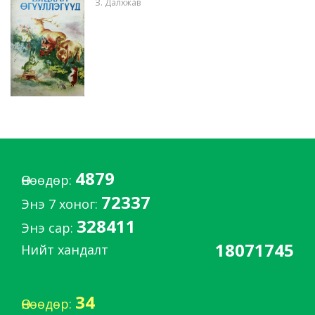
З. Далхжав
4879
Өнөөдөр:
72337
Энэ 7 хоног:
328411
Энэ сар:
18071745
Нийт хандалт
34
Өнөөдөр: