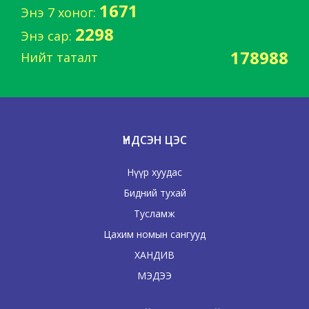
1671
Энэ 7 хоног:
2298
Энэ сар:
178988
Нийт таталт
ҮНДСЭН ЦЭС
Нүүр хуудас
Бидний тухай
Тусламж
Цахим номын сангууд
ХАНДИВ
МЭДЭЭ