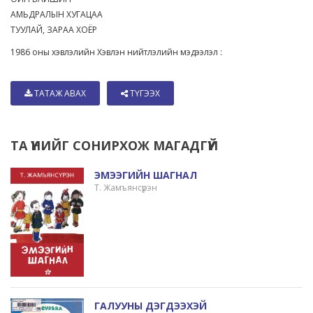
АМЬДРАЛЫН ХУГАЦАА
ТУУЛАЙ, ЗАРАА ХОЁР
1986 оны хэвлэлийн Хэвлэн нийтлэлийн мэдээлэл :
ТАТАЖ АВАХ
ТҮГЭЭХ
ТА ҮҮНИЙГ СОНИРХОЖ МАГАДГҮЙ
ЭМЭЭГИЙН ШАГНАЛ
Т. Жамъянсүрэн
ГАЛУУНЫ ДЭГДЭЭХЭЙ