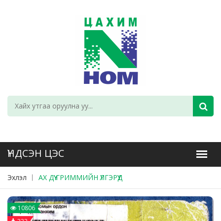
Эхлэл
АХ ДҮҮ ГРИММИЙН ҮЛГЭРҮҮД
10806