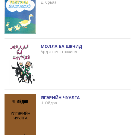
Д. Сүрьяа
МОЛЛА БА ШҮҮГЧИД
Ардын аман зохиол
ҮЛГЭРИЙН ЧУУЛГА
Ч. Ойдов