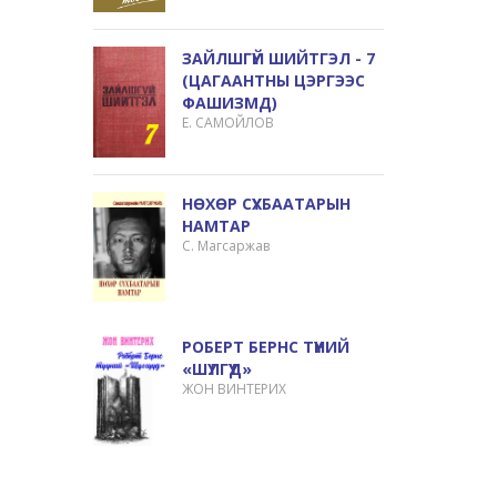
ЗАЙЛШГҮЙ ШИЙТГЭЛ - 7
(ЦАГААНТНЫ ЦЭРГЭЭС
ФАШИЗМД)
Е. САМОЙЛОВ
НӨХӨР СҮХБААТАРЫН
НАМТАР
С. Магсаржав
РОБЕРТ БЕРНС ТҮҮНИЙ
«ШҮЛГҮҮД»
ЖОН ВИНТЕРИХ