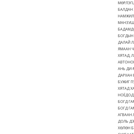
МӨРЛЭГ
БАЛДАН
НАМЖИЛ
МАНЗУШ
БАДАМД
БОГДЫН
ДАЛАЙ Л
ЯМААН 
ХЯТАД,
АВТОНО
АНЬ ДИ
ДАРХАН
БУЖИГ 
ХЯТАД Х
НОЁДОД
БОГД Г
БОГД ГА
АГВААН
ДОЛЬ Д
ХӨЛӨН Б