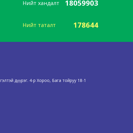
18059903
Нийт хандалт
178644
Нийт таталт
элтэй дүүрэг. 4-р Хороо, Бага тойруу 18-1