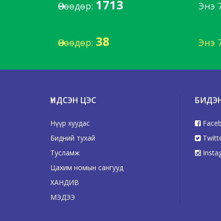
1713
Өнөөдөр:
Энэ 
38
Өнөөдөр:
Энэ 
ҮНДСЭН ЦЭС
БИДЭ
Нүүр хуудас
Face
Бидний тухай
Twitt
Тусламж
Insta
Цахим номын сангууд
ХАНДИВ
МЭДЭЭ