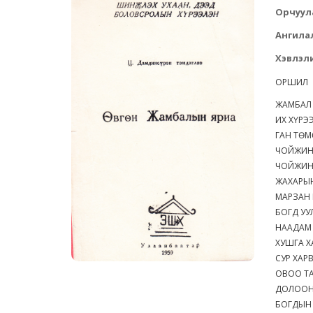
Орчуул
Ангила
Хэвлэли
ОРШИЛ
ЖАМБАЛ
ИХ ХҮР
ГАН ТӨ
ЧОЙЖИН
ЧОЙЖИН
ЖАХАРЫ
МАРЗАН
БОГД У
НААДА
ХУШГА 
СУР ХАР
ОВОО Т
ДОЛООН
БОГДЫН