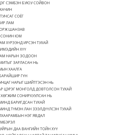
ЦЭГ СЭМБЭН БУЮУ СОЙВОН
 ХАЧИН
ТУНСАГ СОЁГ
ИР ЛАМ
ОРЖ ШАНЗАВ
 СОНИН ЮМ
АМ ХҮРЭЭНД ИРСЭН ТУХАЙ
ЧИМЭДИЙН ХҮҮ
 ЛАМ НАРЫН ЗОДООН
МИТЫГ ЗАРЛАСАН НЬ
-МЫН ХААЛГА
 БАРАЙШИР ГҮН
ПУНЦАГ НАРЫГ ШИЙТГЭСЭН НЬ
АР ЦЭРЭГ МОНГОЛД ДОВТОЛСОН ТУХАЙ
 ХӨГЖИМ СОНИРХУУЛСАН НЬ
АМИНД БАРИГДСАН ТУХАЙ
МИНД ТҮМЭН ЛАН ЗЭЭЛДҮҮЛСЭН ТУХАЙ
 ЛХААРАМБЫН НЭГ ЯВДАЛ
ЭМБЭРЭЛ
УЙРЫН ДАА ВАНГИЙН ТОЙН ХҮҮ