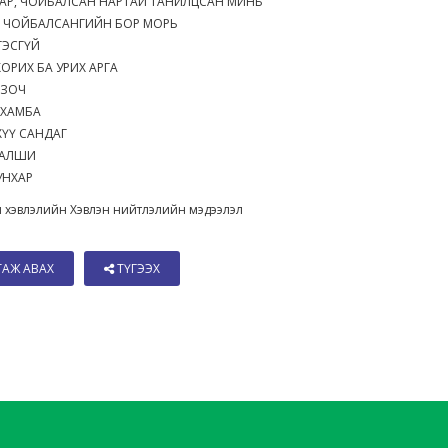
ТАР, ЧОЙБАЛСАН НАРТАЙ ТАНИЛЦСАН МИНЬ
 ЧОЙБАЛСАНГИЙН БОР МОРЬ
ГЭСГҮЙ
ОРИХ БА УРИХ АРГА
 ЗОЧ
 ХАМБА
ХҮҮ САНДАГ
ШАЛШИ
ТУНХАР
 хэвлэлийн Хэвлэн нийтлэлийн мэдээлэл
ТАЖ АВАХ
ТҮГЭЭХ