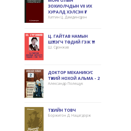
МОНГОЛЫН
ЗОХИОЛЧДЫН VII ИХ
ХУРАЛД ХЭЛСЭН ҮГ
Хатгин Ц. Дамдинсүрэн
Ц. ГАЙТАВ НАМЫН
ШҮЛЭГЧ ТӨДИЙ ГЭЖ ҮҮ?!
Ш. Сүрэнжав
ДОКТОР МЕКАНИКУС
ТҮҮНИЙ НОХОЙ АЛЬМА - 2
Александр Полещук
ТҮҮХИЙН ТОВЧ
Боржигон Д. Нацагдорж