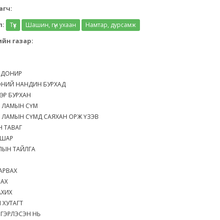
агч:
л:
Түүх
Шашин, гүн ухаан
Намтар, дурсамж
йн газар:
 ДОНИР
ЭЭНИЙ НАНДИН БУРХАД
МӨР БУРХАН
 ЛАМЫН СҮМ
 ЛАМЫН СҮМД САЯХАН ОРЖ ҮЗЭВ
Н ТАВАГ
 ШАР
УЛЫН ТАЙЛГА
М
ХАРВАХ
ВАХ
АХИХ
 ХУТАГТ
 ГЭРЛЭСЭН НЬ