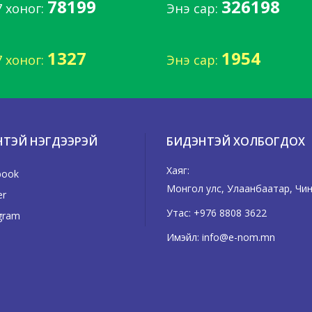
78199
326198
7 хоног:
Энэ сар:
1327
1954
7 хоног:
Энэ сар:
НТЭЙ НЭГДЭЭРЭЙ
БИДЭНТЭЙ ХОЛБОГДОХ
Хаяг:
book
Монгол улс, Улаанбаатар, Чинг
er
Утас:
+976 8808 3622
gram
Имэйл:
info@e-nom.mn