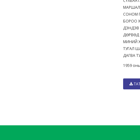
СҮХБАА
МАРШАЛ
СОНОМ 
БОРОО Х
ДЭНДЭВ
ДӨРВӨД
МИНИЙ 
ТУГАЛ 
ДАГВА 
1959 оны
ТА