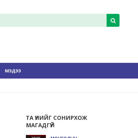
МЭДЭЭ
ТА ҮҮНИЙГ СОНИРХОЖ
МАГАДГҮЙ