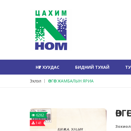
НҮҮР ХУУДАС
БИДНИЙ ТУХАЙ
Т
Эхлэл
ӨВГӨН ЖАМБАЛЫН ЯРИА
ӨВ
6282
141
Зохиол