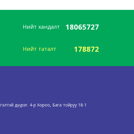
18065727
Нийт хандалт
178872
Нийт таталт
элтэй дүүрэг. 4-р Хороо, Бага тойруу 18-1