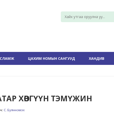
УСЛАМЖ
ЦАХИМ НОМЫН САНГУУД
ХАНДИВ
АТАР ХӨВГҮҮН ТЭМҮЖИН
ч:
С. Буяннэмэх