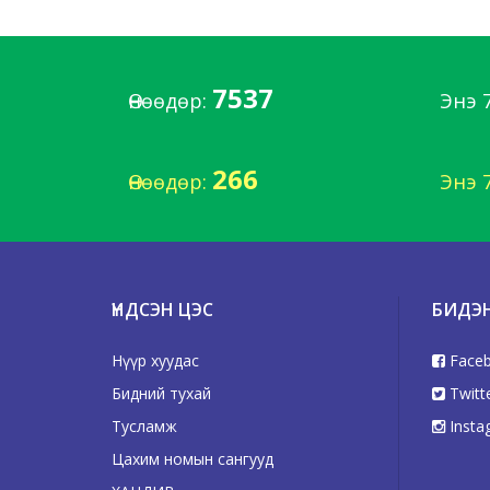
7537
Өнөөдөр:
Энэ 
266
Өнөөдөр:
Энэ 
ҮНДСЭН ЦЭС
БИДЭ
Нүүр хуудас
Face
Бидний тухай
Twitt
Тусламж
Insta
Цахим номын сангууд