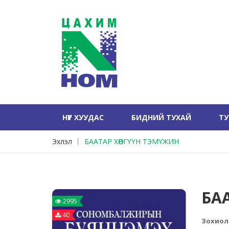
НҮҮР ХУУДАС
БИДНИЙ ТУХАЙ
Т
Эхлэл
БААТАР ХӨВГҮҮН ТЭМҮЖИН
БА
2995
40
Зохиол