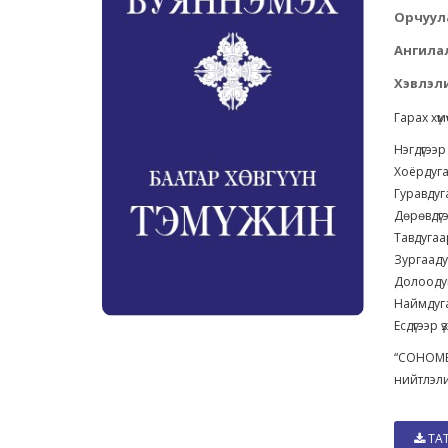
Орчуул
Ангила
Хэвлэли
Гарах хүм
Нэгдүгээр 
Хоёрдуга
Гуравдуга
Дөрөвдүгэ
Тавдугаар
Зургаадуг
Долоодуг
Наймдуга
Есдүгээр ү
“СОНОМБ
нийтлэл
ТА