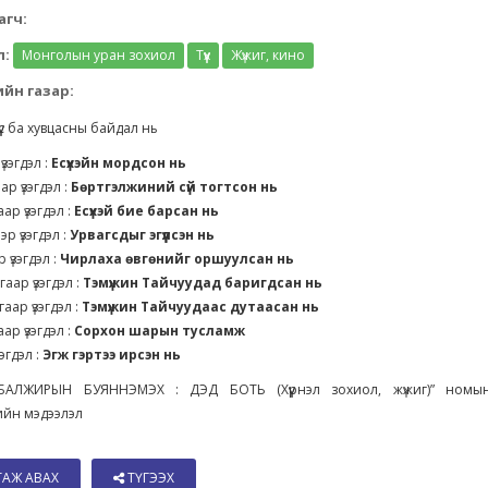
агч:
л:
Монголын уран зохиол
Түүх
Жүжиг, кино
йн газар:
үүс ба хувцасны байдал нь
үзэгдэл :
Есүхэйн мордсон нь
ар үзэгдэл :
Бөртгэлжиний сүй тогтсон нь
ар үзэгдэл :
Есүхэй бие барсан нь
эр үзэгдэл :
Урвагсдыг эгүүлсэн нь
 үзэгдэл :
Чирлаха өвгөнийг оршуулсан нь
аар үзэгдэл :
Тэмүжин Тайчуудад баригдсан нь
аар үзэгдэл :
Тэмүжин Тайчуудаас дутаасан нь
ар үзэгдэл :
Сорхон шарын тусламж
зэгдэл :
Эгж гэртээ ирсэн нь
АЛЖИРЫН БУЯННЭМЭХ : ДЭД БОТЬ (Хүүрнэл зохиол, жүжиг)” номы
ийн мэдээлэл
ТАЖ АВАХ
ТҮГЭЭХ