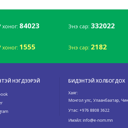
84023
332022
7 хоног:
Энэ сар:
1555
2182
7 хоног:
Энэ сар:
НТЭЙ НЭГДЭЭРЭЙ
БИДЭНТЭЙ ХОЛБОГДОХ
Хаяг:
book
Монгол улс, Улаанбаатар, Чинг
er
Утас:
+976 8808 3622
gram
Имэйл:
info@e-nom.mn