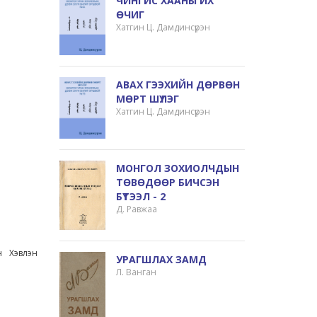
ЧИНГИС ХААНЫ ИХ
ӨЧИГ
Хатгин Ц. Дамдинсүрэн
АВАХ ГЭЭХИЙН ДӨРВӨН
МӨРТ ШҮЛЭГ
Хатгин Ц. Дамдинсүрэн
МОНГОЛ ЗОХИОЛЧДЫН
ТӨВӨДӨӨР БИЧСЭН
БҮТЭЭЛ - 2
Д. Равжаа
н Хэвлэн
УРАГШЛАХ ЗАМД
Л. Ванган