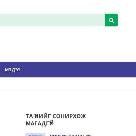
МЭДЭЭ
ТА ҮҮНИЙГ СОНИРХОЖ
МАГАДГҮЙ