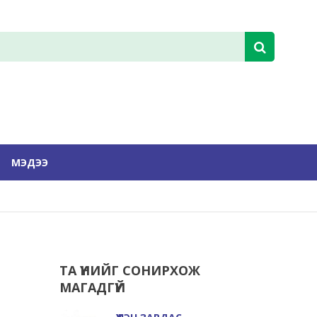
МЭДЭЭ
ТА ҮҮНИЙГ СОНИРХОЖ
МАГАДГҮЙ