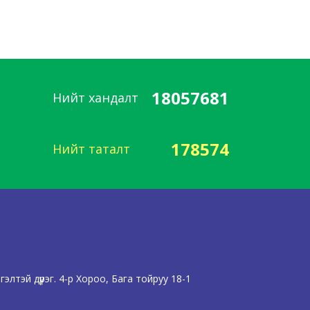
18057681
Нийт хандалт
178574
Нийт таталт
лтэй дүүрэг. 4-р Хороо, Бага тойруу 18-1