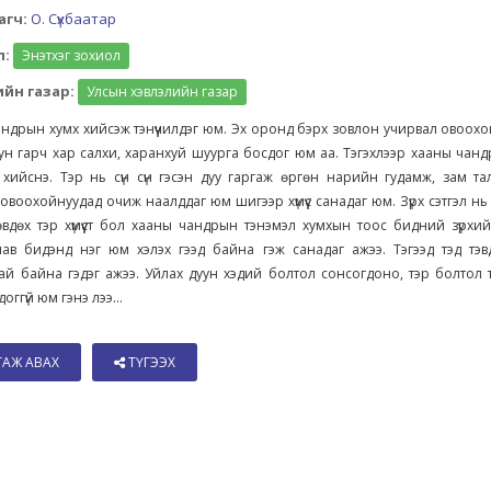
агч:
О. Сүхбаатар
л:
Энэтхэг зохиол
йн газар:
Улсын хэвлэлийн газар
ндрын хумх хийсэж тэнүүчилдэг юм. Эх оронд бэрх зовлон учирвал овоох
ун гарч хар салхи, харанхуй шуурга босдог юм аа. Тэгэхлээр хааны чан
 хийснэ. Тэр нь сүн сүн гэсэн дуу гаргаж өргөн нарийн гудамж, зам т
н, овоохойнуудад очиж наалддаг юм шигээр хүмүүс санадаг юм. Зүрх сэтгэл нь
өвдөх тэр хүмүүст бол хааны чандрын тэнэмэл хумхын тоос бидний зүрхи
лав бидэнд нэг юм хэлэх гээд байна гэж санадаг ажээ. Тэгээд тэд тэв
ай байна гэдэг ажээ. Уйлах дуун хэдий болтол сонсогдоно, тэр болтол т
оггүй юм гэнэ лээ...
ТАЖ АВАХ
ТҮГЭЭХ