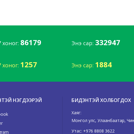
86179
332947
7 хоног:
Энэ сар:
1257
1884
7 хоног:
Энэ сар:
НТЭЙ НЭГДЭЭРЭЙ
БИДЭНТЭЙ ХОЛБОГДОХ
Хаяг:
book
Монгол улс, Улаанбаатар, Чингэ
er
Утас:
+976 8808 3622
gram