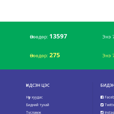
13597
Өнөөдөр:
Энэ 
275
Өнөөдөр:
Энэ 
ҮНДСЭН ЦЭС
БИДЭ
Нүүр хуудас
Face
Бидний тухай
Twitt
Тусламж
Insta