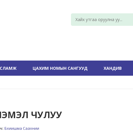
УСЛАМЖ
ЦАХИМ НОМЫН САНГУУД
ХАНДИВ
НЭМЭЛ ЧУЛУУ
ч:
Бхиишма Саахнии