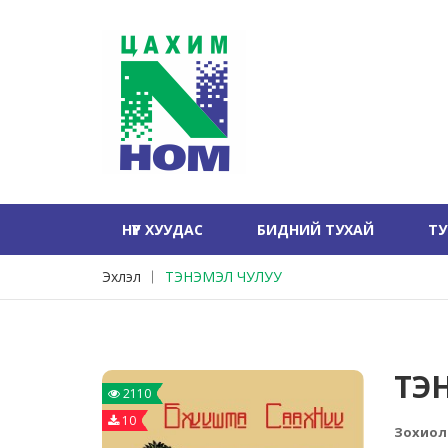
НҮҮР ХУУДАС
БИДНИЙ ТУХАЙ
Т
Эхлэл
ТЭНЭМЭЛ ЧУЛУУ
ТЭ
2110
10
Зохиол