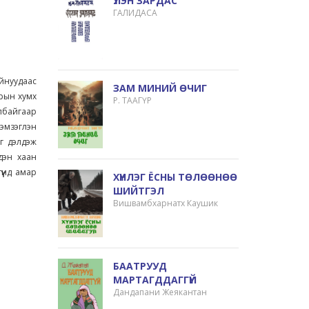
ҮҮЛЭН ЗАРДАС
ГАЛИДАСА
ойнуудаас
ЗАМ МИНИЙ ӨЧИГ
дрын хумх
Р. ТААГҮР
албайгаар
 эмзэглэн
йг дэлдэж
дэн хаан
үүнд амар
ХҮНЛЭГ ЁСНЫ ТӨЛӨӨНӨӨ
ШИЙТГЭЛ
Вишвамбхарнатх Каушик
БААТРУУД
МАРТАГДДАГГҮЙ
Дандапани Жеякантан