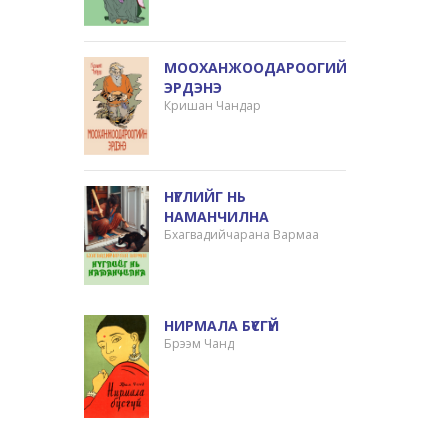
МООХАНЖООДАРООГИЙН
ЭРДЭНЭ
Кришан Чандар
НҮГЛИЙГ НЬ
НАМАНЧИЛНА
Бхагвадийчарана Вармаа
НИРМАЛА БҮСГҮЙ
Брээм Чанд