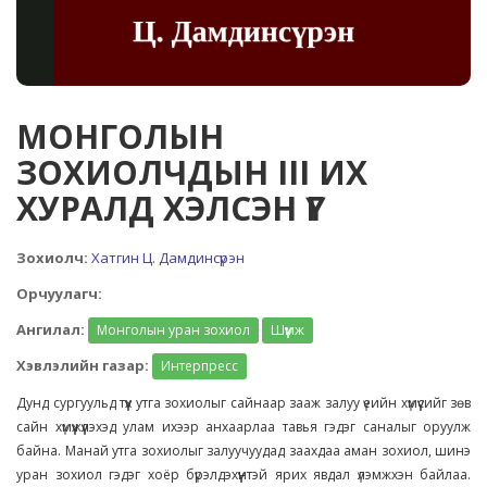
МОНГОЛЫН
ЗОХИОЛЧДЫН III ИХ
ХУРАЛД ХЭЛСЭН ҮГ
Зохиолч:
Хатгин Ц. Дамдинсүрэн
Орчуулагч:
Ангилал:
Монголын уран зохиол
Шүүмж
Хэвлэлийн газар:
Интерпресс
Дунд сургуульд түүх утга зохиолыг сайнаар зааж залуу үеийн хүмүүсийг зөв
сайн хүмүүжүүлэхэд улам ихээр анхаарлаа тавья гэдэг саналыг оруулж
байна. Манай утга зохиолыг залуучуудад заахдаа аман зохиол, шинэ
уран зохиол гэдэг хоёр бүрэлдэхүүнтэй ярих явдал үлэмжхэн байлаа.