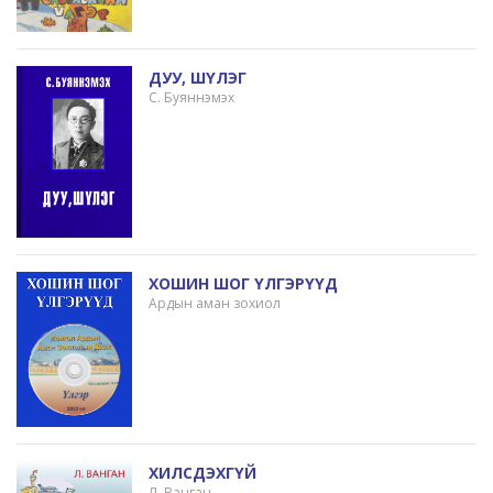
ДУУ, ШҮЛЭГ
С. Буяннэмэх
ХОШИН ШОГ ҮЛГЭРҮҮД
Ардын аман зохиол
ХИЛСДЭХГҮЙ
Л. Ванган