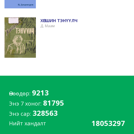
ХӨГШИН ТЭНҮҮЛЧ
Д. Маам
9213
Өнөөдөр:
81795
Энэ 7 хоног:
328563
Энэ сар:
18053297
Нийт хандалт