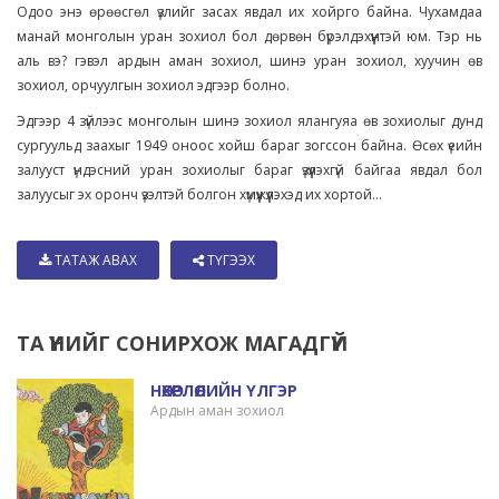
Одоо энэ өрөөсгөл үзлийг засах явдал их хойрго байна. Чухамдаа
манай монголын уран зохиол бол дөрвөн бүрэлдэхүүнтэй юм. Тэр нь
аль вэ? гэвэл ардын аман зохиол, шинэ уран зохиол, хуучин өв
зохиол, орчуулгын зохиол эдгээр болно.
Эдгээр 4 зүйлээс монголын шинэ зохиол ялангуяа өв зохиолыг дунд
сургуульд заахыг 1949 оноос хойш бараг зогссон байна. Өсөх үеийн
залууст үндэсний уран зохиолыг бараг үзүүлэхгүй байгаа явдал бол
залуусыг эх оронч үзэлтэй болгон хүмүүжүүлэхэд их хортой...
ТАТАЖ АВАХ
ТҮГЭЭХ
ТА ҮҮНИЙГ СОНИРХОЖ МАГАДГҮЙ
НӨХӨРЛӨЛИЙН ҮЛГЭР
Ардын аман зохиол