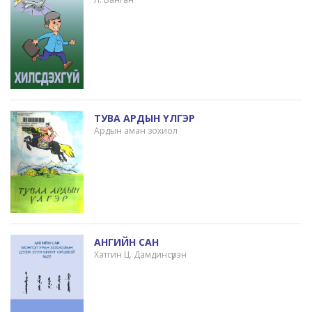
ТУВА АРДЫН ҮЛГЭР
Ардын аман зохиол
АНГИЙН САН
Хатгин Ц. Дамдинсүрэн