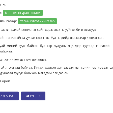
агч:
л:
Монголын уран зохиол
йн газар:
Улсын хэвлэлийн газар
аа өмнө далай тэнгис нэг сайн харж авах нь уу? гэж би өвгөнөөс асуув.
сайн танилтайгаа уулзах гэсэн юм. Уул нь өдийд энэ хавиар л явдаг сан.
уай миний сууж байсан бул хар чулууны өнцөг дээр суугаад тэнгисийн 
байснаа,
эг хачин юм даа гэж дуу алдав.
гүй л суугаад байлаа. Ингэж эхэлсэн хүн заавал нэг сонин юм ярьдаг с
 унавал дуугүй болчхож магадгүй байдаг юм.
р орой...
ТАЖ АВАХ
ТҮГЭЭХ