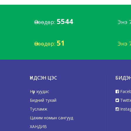
5544
Өнөөдөр:
Энэ 
51
Өнөөдөр:
Энэ 
ҮНДСЭН ЦЭС
БИДЭ
Нүүр хуудас
Face
Бидний тухай
Twitt
Тусламж
Insta
Цахим номын сангууд
ХАНДИВ