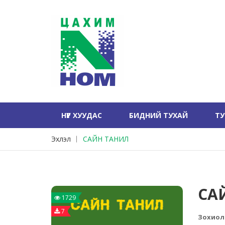
НҮҮР ХУУДАС
БИДНИЙ ТУХАЙ
Т
Эхлэл
САЙН ТАНИЛ
СА
1729
7
Зохиол