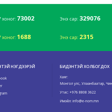
73002
329076
7 хоног:
Энэ сар:
1688
2315
7 хоног:
Энэ сар:
НТЭЙ НЭГДЭЭРЭЙ
БИДЭНТЭЙ ХОЛБОГДОХ
Хаяг:
book
Монгол улс, Улаанбаатар, Чингэ
er
Утас:
+976 8808 3622
gram
Имэйл:
info@e-nom.mn