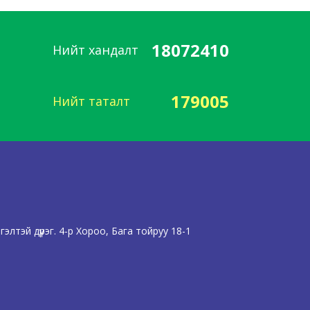
18072410
Нийт хандалт
179005
Нийт таталт
лтэй дүүрэг. 4-р Хороо, Бага тойруу 18-1