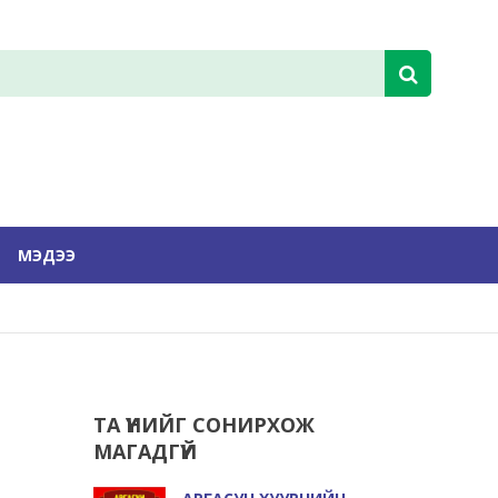
МЭДЭЭ
ТА ҮҮНИЙГ СОНИРХОЖ
МАГАДГҮЙ