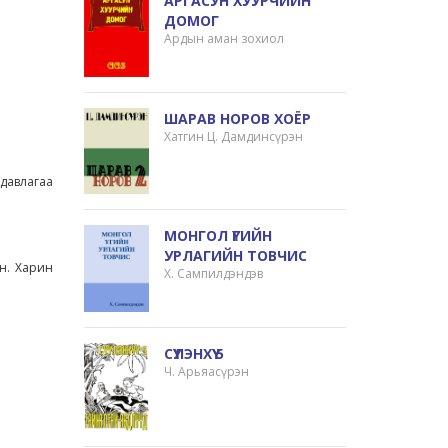
АРГАСУН ХУУРЧИЙН
ДОМОГ
Ардын аман зохиол
ШАРАВ НОРОВ ХОЁР
Хатгин Ц. Дамдинсүрэн
давлагаа
МОНГОЛ ҮГИЙН
УРЛАГИЙН ТОВЧИС
ан. Харин
Х. Сампилдэндэв
СҮҮЛЭНХҮҮ 5
Ч. Арьяасүрэн