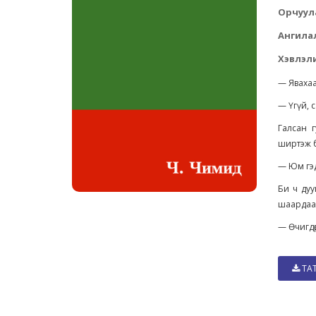
Орчуул
Ангила
Хэвлэли
— Явахаас
— Үгүй, 
Галсан г
ширтэж 
— Юм гэд
Би ч дуу
шаардаад
— Өчигдө
ТА