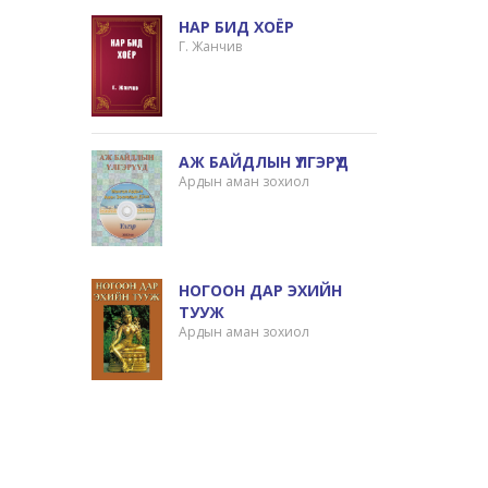
НАР БИД ХОЁР
Г. Жанчив
АЖ БАЙДЛЫН ҮЛГЭРҮҮД
Ардын аман зохиол
НОГООН ДАР ЭХИЙН
ТУУЖ
Ардын аман зохиол