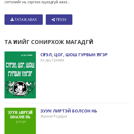
сэтгэлийг нь сэргээх хүүхэдгүй ажээ...
ТАТАЖ АВАХ
ТҮГЭЭХ
ТА ҮҮНИЙГ СОНИРХОЖ МАГАДГҮЙ
СҮРЭЛ, ЦОГ, ШОШ ГУРВЫН ҮЛГЭР
Ах дүү Гримм
ЗУУН ЛИРТЭЙ БОЛСОН НЬ
Жанни Родари