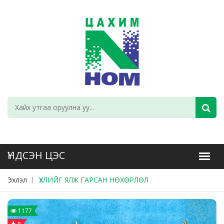
Эхлэл
ҮХЛИЙГ ЯЛЖ ГАРСАН НӨХӨРЛӨЛ
1177