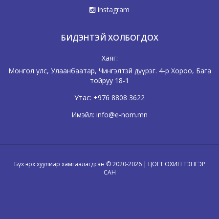
Instagram
БИДЭНТЭЙ ХОЛБОГДОХ
Хаяг:
Монгол улс, Улаанбаатар, Чингэлтэй дүүрэг. 4-р Хороо, Бага
тойруу 18-1
Утас:
+976 8808 3622
Имэйл:
info@e-nom.mn
Бүх эрх хуулиар хамгаалагдсан © 2020-2026 | ЦОГТ ОХИН ТЭНГЭР
САН