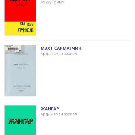
Ах дүү Гримм
МЭХТ САРМАГЧИН
Ардын аман зохиол
ЖАНГАР
Ардын аман зохиол