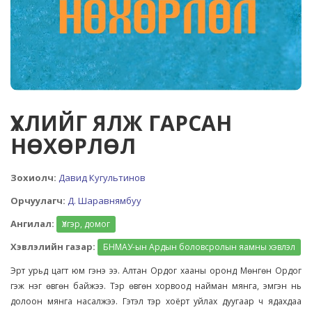
ҮХЛИЙГ ЯЛЖ ГАРСАН
НӨХӨРЛӨЛ
Зохиолч:
Давид Кугультинов
Орчуулагч:
Д. Шаравнямбуу
Ангилал:
Үлгэр, домог
Хэвлэлийн газар:
БНМАУ-ын Ардын боловсролын яамны хэвлэл
Эрт урьд цагт юм гэнэ ээ. Алтан Ордог хааны оронд Мөнгөн Ордог
гэж нэг өвгөн байжээ. Тэр өвгөн хорвоод найман мянга, эмгэн нь
долоон мянга насалжээ. Гэтэл тэр хоёрт уйлах дуугаар ч ядахдаа