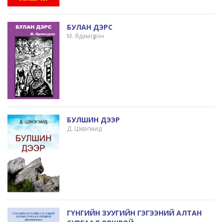
БУЛАН ДЭРС
М. Ядамсүрэн
БУЛШИН ДЭЭР
Д. Цэвэгмид
ГҮНГИЙН ЗУУГИЙН ГЭГЭЭНИЙ АЛТАН