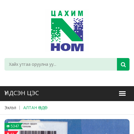
Эхлэл
АЛТАН ӨНДӨГ
5347