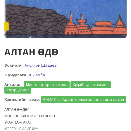
АЛТАН ӨНДӨГ
Зохиолч:
Аполлон Шадаев
Орчуулагч:
Д. Дамба
Ангилал:
Монголын уран зохиол
Хүүхдийн уран зохиол
Үлгэр, домог
Хэвлэлийн газар:
БНМАУ-ын Ардын боловсролын яамны хэвлэл
АЛТАН ӨНДӨГ
МӨНГӨН АЯГАТАЙ ТӨВЖӨӨН
УРАН ТАНГАРАГ
МЭРГЭН БИЛИГ ХҮҮ