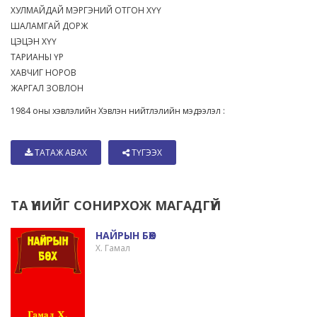
ХУЛМАЙДАЙ МЭРГЭНИЙ ОТГОН ХҮҮ
ШАЛАМГАЙ ДОРЖ
ЦЭЦЭН ХҮҮ
ТАРИАНЫ ҮР
ХАВЧИГ НОРОВ
ЖАРГАЛ ЗОВЛОН
1984 оны хэвлэлийн Хэвлэн нийтлэлийн мэдээлэл :
ТАТАЖ АВАХ
ТҮГЭЭХ
ТА ҮҮНИЙГ СОНИРХОЖ МАГАДГҮЙ
НАЙРЫН БӨХ
Х. Гамал