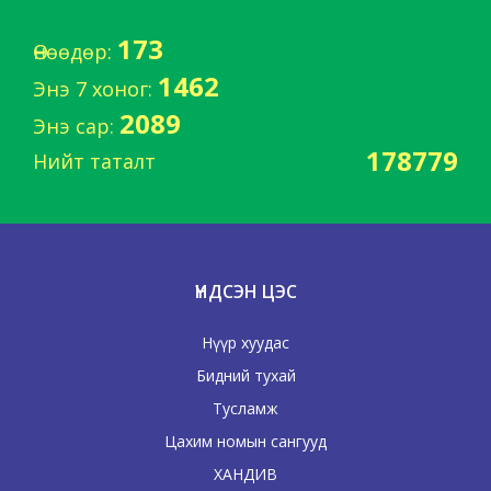
173
Өнөөдөр:
1462
Энэ 7 хоног:
2089
Энэ сар:
178779
Нийт таталт
ҮНДСЭН ЦЭС
Нүүр хуудас
Бидний тухай
Тусламж
Цахим номын сангууд
ХАНДИВ