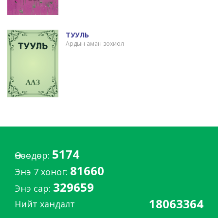
ТУУЛЬ
Ардын аман зохиол
5174
Өнөөдөр:
81660
Энэ 7 хоног:
329659
Энэ сар:
18063364
Нийт хандалт