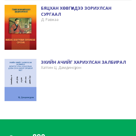
БЯЦХАН ХӨВГҮҮНДЭЭ ЗОРИУЛСАН
СУРГААЛ
Д. Равжаа
ЭХИЙН АЧИЙГ ХАРИУЛСАН ЗАЛБИРАЛ
Хатгин Ц. Дамдинсүрэн