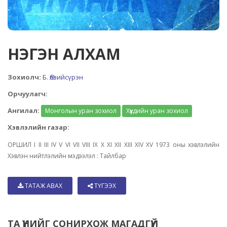
НЭГЭН АЛХАМ
Зохиолч:
Б. Өлзийсүрэн
Орчуулагч:
Ангилал:
Монголын уран зохиол
Хүүхдийн уран зохиол
Хэвлэлийн газар:
ОРШИЛ I II III IV V VI VII VIII IX X XI XII XIII XIV XV 1973 оны хэвлэлийн
Хэвлэн нийтлэлийн мэдээлэл : Тайлбар
ТАТАЖ АВАХ
ТҮГЭЭХ
ТА ҮҮНИЙГ СОНИРХОЖ МАГАДГҮЙ