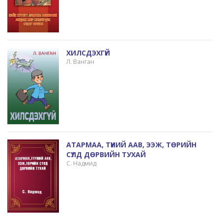
ХИЛСДЭХГҮЙ
Л. Ванган
АТАРМАА, ТҮҮНИЙ ААВ, ЭЭЖ, ТӨРИЙН
СҮЛД ДӨРВИЙН ТУХАЙ
С. Надмид