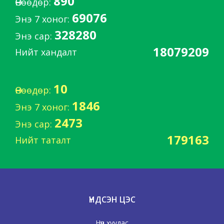
890
Өнөөдөр:
69076
Энэ 7 хоног:
328280
Энэ сар:
18079209
Нийт хандалт
10
Өнөөдөр:
1846
Энэ 7 хоног:
2473
Энэ сар:
179163
Нийт таталт
ҮНДСЭН ЦЭС
Нүүр хуудас