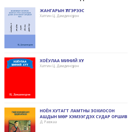
ЖАНГАРЫН ҮЛГЭРЭЭС
Хатгин Ц. Дамдинсүрэн
ХОЁУЛАА МИНИЙ ХҮҮ
Хатгин Ц. Дамдинсүрэн
НОЁН ХУТАГТ ЛАМТНЫ ЗОХИОСОН
АШДЫН МӨР ХЭМЭЭГДЭХ СУДАР ОРШИВ
Д. Равжаа