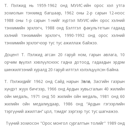
Т. Пэлжид нь 1959-1962 онд МУИС-ийн орос хэл утга
зохиолын тэнхимд багшаар, 1962 оны 2-р сарын 12-ноос
1988 оны 1-р сарын 1-нийг хүртэл МУИС-ийн орос хэлний
тэнхимийн эрхлэгч, 1988 онд Бэлтгэл факультетын гадаад
хэлний тэнхимийн эрхлэгч, 1990-1992 онд орос хэлний
тэнхимийн эрхлэгчээр тус тус ажиллаж байжээ.
Доцент Т. Пэлжид агсан 20 гаруй ном, гарын авлага, 10
орчим өгүүлэл хэвлүүлснээс гадна дотоод, гадаадын эрдэм
шинжилгээний хуралд 20 гаруй илтгэл хэлэлцүүлсэн байна.
Т. Пэлжидийг 1962 онд Сайд нарын Зөвлөл, Засгийн газрын
хүндэт жуух бичгээр, 1966 онд Ардын хувьсгалын 40 жилийн
ойн медаль, 1971 онд 50 жилийн ойн медаль, 1981 онд 60
жилийн ойн медалиудаар, 1986 онд “Ардын гэгээрлийн
тэргүүний ажилтан” цол, тэмдэг зэргээр тус тус шагнажээ.
Түүний зохиосон "Орос монгол сургалтын толийг" 1989 онд