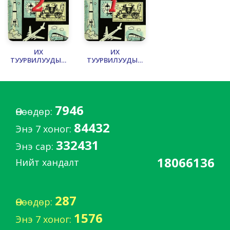
ИХ
ИХ
ТУУРВИЛУУДЫН
ТУУРВИЛУУДЫН
ПАЯН - 2
ПАЯН - 1
7946
Өнөөдөр:
84432
Энэ 7 хоног:
332431
Энэ сар:
18066136
Нийт хандалт
287
Өнөөдөр:
1576
Энэ 7 хоног: