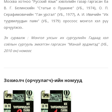
Москва хотноо “Русский язык” хэвлэлийн газар гаргасан ба
В. Г. Белинскийн "Статьи о Пушкине" (УБ., 1974), О. П.
Серафимовичийн "Ган урсгал" (УБ., 1977), А. И. Ивичийн "Их
туурвилуудын паян" (УБ., 1979) оросоос монгол хэл рүү
орчуулжээ..
Эх сурвалж : Монгол улсын их сургуулийн Гадаад хэл
соёлын сургууль эмхэтгэн гаргасан "Манай эрдэмтэд" (УБ.,
2010 он) номоос
Зохиолч (орчуулагч)-ийн номууд