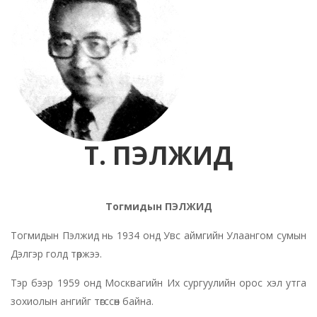
Т. ПЭЛЖИД
Тогмидын ПЭЛЖИД
Тогмидын Пэлжид нь 1934 онд Увс аймгийн Улаангом сумын
Дэлгэр голд төржээ.
Тэр бээр 1959 онд Москвагийн Их сургуулийн орос хэл утга
зохиолын ангийг төгссөн байна.