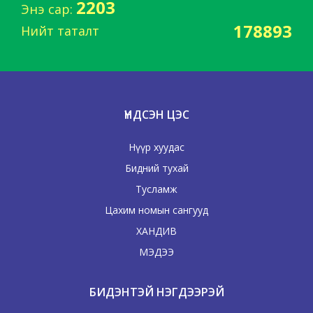
2203
Энэ сар:
178893
Нийт таталт
ҮНДСЭН ЦЭС
Нүүр хуудас
Бидний тухай
Тусламж
Цахим номын сангууд
ХАНДИВ
МЭДЭЭ
БИДЭНТЭЙ НЭГДЭЭРЭЙ