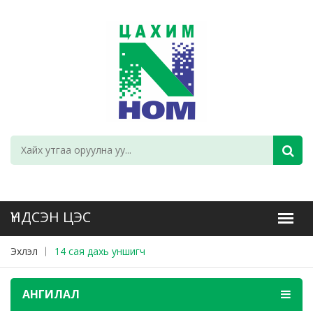
Эхлэл
14 сая дахь уншигч
АНГИЛАЛ