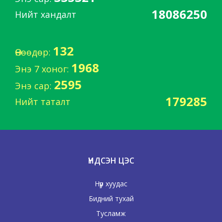
18086250
Нийт хандалт
132
Өнөөдөр:
1968
Энэ 7 хоног:
2595
Энэ сар:
179285
Нийт таталт
ҮНДСЭН ЦЭС
Нүүр хуудас
Бидний тухай
Тусламж