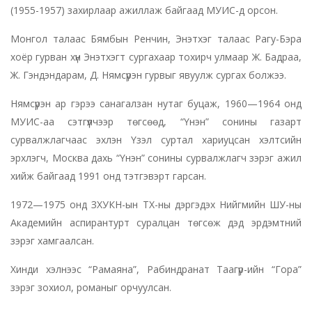
(1955-1957) захирлаар ажиллаж байгаад МУИС-д орсон.
Монгол талаас Бямбын Ренчин, Энэтхэг талаас Рагу-Бэра
хоёр гурван хүн Энэтхэгт сургахаар тохирч улмаар Ж. Бадраа,
Ж. Гэндэндарам, Д. Нямсүрэн гурвыг явуулж сургах болжээ.
Нямсүрэн ар гэрээ санагалзан нутаг буцаж, 1960—1964 онд
МУИС-аа сэтгүүлчээр төгсөөд, “Үнэн” сонины газарт
сурвалжлагчаас эхлэн Үзэл суртал хариуцсан хэлтсийн
эрхлэгч, Москва дахь “Үнэн” сонины сурвалжлагч зэрэг ажил
хийж байгаад 1991 онд тэтгэвэрт гарсан.
1972—1975 онд ЗХУКН-ын ТХ-ны дэргэдэх Нийгмийн ШУ-ны
Академийн аспирантурт суралцан төгсөж дэд эрдэмтний
зэрэг хамгаалсан.
Хинди хэлнээс “Рамаяна”, Рабиндранат Таагүр-ийн “Гора”
зэрэг зохиол, романыг орчуулсан.