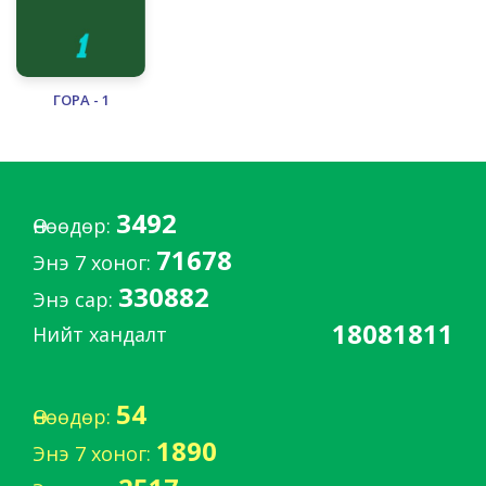
ГОРА - 1
3492
Өнөөдөр:
71678
Энэ 7 хоног:
330882
Энэ сар:
18081811
Нийт хандалт
54
Өнөөдөр:
1890
Энэ 7 хоног: