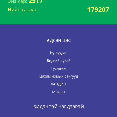
2517
Энэ сар:
179207
Нийт таталт
ҮНДСЭН ЦЭС
Нүүр хуудас
Бидний тухай
Тусламж
Цахим номын сангууд
ХАНДИВ
МЭДЭЭ
БИДЭНТЭЙ НЭГДЭЭРЭЙ