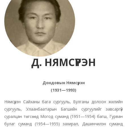
Д. НЯМСҮРЭН
Дондовын Нямсүрэн
(1931—1993)
Нямсүрэн Сайханы бага сургууль, Булганы долоон жилийн
сургууль, Улаанбаатарын Багшийн сургуулийг завсаргүй
суралцан төгсөөд Могод суманд (1951—1954) багш, Гурван
булаг суманд (1954—1955) захирал, Дашинчилэн суманд