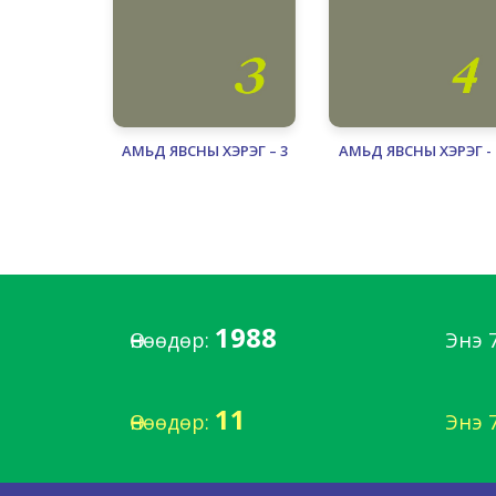
АМЬД ЯВСНЫ ХЭРЭГ – 3
АМЬД ЯВСНЫ ХЭРЭГ - 
1988
Өнөөдөр:
Энэ 
11
Өнөөдөр:
Энэ 