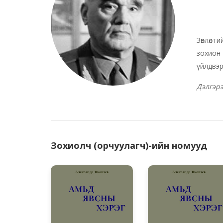
Зөвлөлт
зохион
үйлдвэр
Дэлгэр
Зохиолч (орчуулагч)-ийн номууд