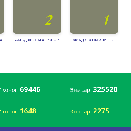
4
АМЬД ЯВСНЫ ХЭРЭГ – 2
АМЬД ЯВСНЫ ХЭРЭГ - 1
69446
325520
7 хоног:
Энэ сар:
1648
2275
7 хоног:
Энэ сар: