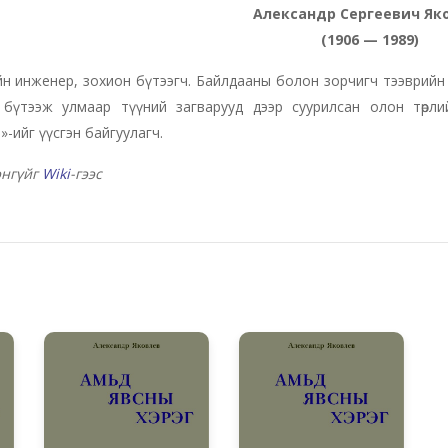
Александр Сергеевич Як
(1906 — 1989)
ийн инженер, зохион бүтээгч. Байлдааны болон зорчигч тээврийн
 бүтээж улмаар түүний загварууд дээр суурилсан олон төрли
»-ийг үүсгэн байгуулагч.
энгүйг
Wiki
-гээс