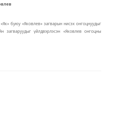
овлев
 «Як» буюу «Яковлев» загварын нисэх онгоцнуудыг
йн загваруудыг үйлдвэрлэсэн «Яковлев онгоцны