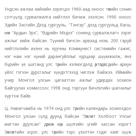
Үндсэн ажлаа хийхийн зэрэгцээ 1960-аад оноос төвийн сонин
сэтгүүлд сурвалжилга нийтлэл бичиж эхэлсэн. 1990 оноос
Эдийн Засгийн Дээд сургууль, “Тэнгэр" дээд сургуульд багш,
мөн “Ардын Эрх”, “Өдрийн Мэдээ” сонинд сурвалжлагч зэрэг
ажлыг хийж байсан. Түүний бичсэн арваад ном, 200 гаруй
нийтлэлийн ихэнх нь хуучны Коммунист системийн гажиг,
нэг нам нэг хүний дарангуйллыг хурцаар шүүмжилж, янз
бүрийн үе шатанд улс төрийн хэлмэгдэлд өртөгдөгсдийн ариун
үйлс гэгээн дурсгалыг хүндэтгэхэд чиглэж байжээ. Иймийн
учир Монгол улсын цагаатгах ажлыг удирдах зохион
байгуулах комиссоос 1998 онд тэргүүн бичлэгийн шагналыг
хүртэж байв.
Ц. Навагчамба нь 1974 онд улс төрийн календарь зохиохдоо
Монгол улсын сүлд дуунд байсан “Зөвлөлт Холбоот Улсыг
магтан дуулсан" дөрвөн мөр шүлгийн үгийг хассан хэрэгт
Зөвлөлтийн эсрэг, улс төрийн тэрс үзэлтэн гэдэг хаяг зүүж