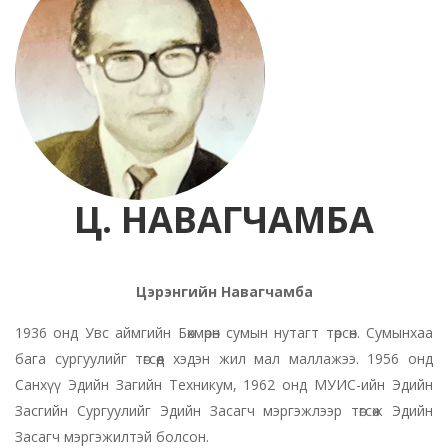
Ц. НАВАГЧАМБА
Цэрэнгийн Навагчамба
1936 онд Увс аймгийн Бөхмөрөн сумын нутагт төрсөн. Сумынхаа
бага сургуулийг төгсөөд хэдэн жил мал маллажээ. 1956 онд
Санхүү Эдийн Загийн Техникум, 1962 онд МУИС-ийн Эдийн
Засгийн Сургуулийг Эдийн Засагч мэргэжлээр төгсөж Эдийн
Засагч мэргэжилтэй болсон.