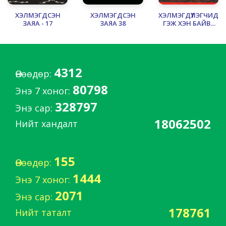
ХЭЛМЭГДСЭН
ХЭЛМЭГДСЭН
ХЭЛМЭГДҮҮЛЭГЧИД
ЗАЯА - 17
ЗАЯА 38
ГЭЖ ХЭН БАЙВ?
(Хэлмэгдсэн Заяа
№12)
4312
Өнөөдөр:
80798
Энэ 7 хоног:
328797
Энэ сар:
18062502
Нийт хандалт
155
Өнөөдөр:
1444
Энэ 7 хоног:
2071
Энэ сар:
178761
Нийт таталт