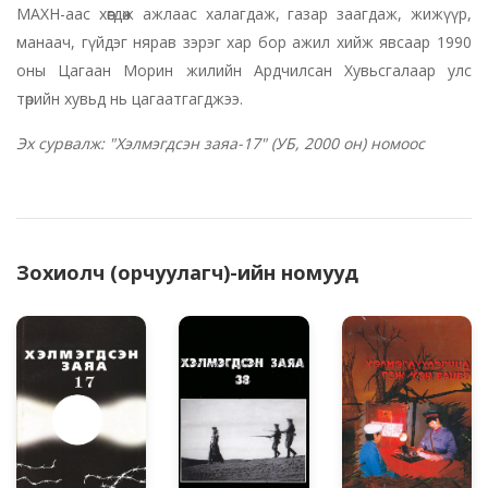
МАХН-аас хөөгдөж ажлаас халагдаж, газар заагдаж, жижүүр,
манаач, гүйдэг нярав зэрэг хар бор ажил хийж явсаар 1990
оны Цагаан Морин жилийн Ардчилсан Хувьсгалаар улс
төрийн хувьд нь цагаатгагджээ.
Эх сурвалж: "Хэлмэгдсэн заяа-17" (УБ, 2000 он) номоос
Зохиолч (орчуулагч)-ийн номууд