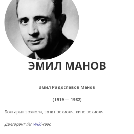
ЭМИЛ МАНОВ
Эмил Радославов Манов
(1919 — 1982)
Болгарын зохиолч, зөгнөлт зохиолч, кино зохиолч.
Дэлгэрэнгүйг
Wiki
-гээс