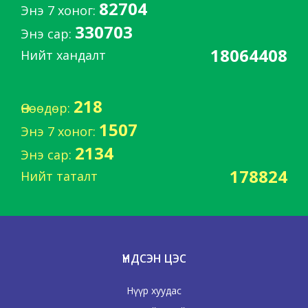
82704
Энэ 7 хоног:
330703
Энэ сар:
18064408
Нийт хандалт
218
Өнөөдөр:
1507
Энэ 7 хоног:
2134
Энэ сар:
178824
Нийт таталт
ҮНДСЭН ЦЭС
Нүүр хуудас