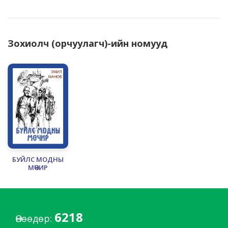
Зохиолч (орчуулагч)-ийн номууд
БУЙЛС МОДНЫ
МӨЧИР
6218
Өнөөдөр: