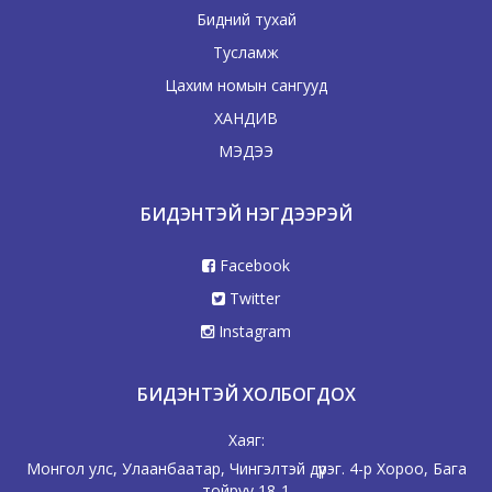
Бидний тухай
Тусламж
Цахим номын сангууд
ХАНДИВ
МЭДЭЭ
БИДЭНТЭЙ НЭГДЭЭРЭЙ
Facebook
Twitter
Instagram
БИДЭНТЭЙ ХОЛБОГДОХ
Хаяг:
Монгол улс, Улаанбаатар, Чингэлтэй дүүрэг. 4-р Хороо, Бага
тойруу 18-1