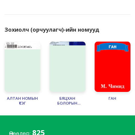
Зохиолч (орчуулагч)-ийн номууд
АЛТАН НОМЫН
БЯЦХАН
ГАН
ҮСЭГ
БОЛОРЫН
ДӨРВӨН ЯВДАЛ
825
Өнөөдөр: