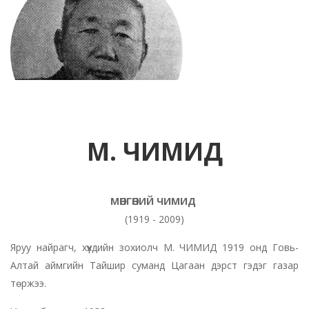
М. ЧИМИД
МӨНГӨНИЙ ЧИМИД
(1919 - 2009)
Яруу найрагч, хүүхдийн зохиолч М. ЧИМИД 1919 онд Говь-
Алтай аймгийн Тайшир суманд Цагаан дэрст гэдэг газар
төржээ.