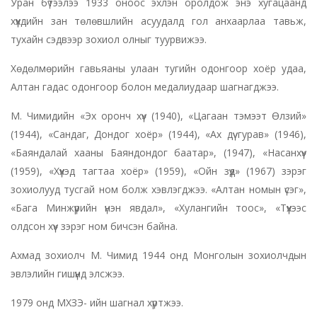
Уран бүтээлээ 1933 оноос эхлэн оролдож энэ хугацаанд
хүүхдийн зан төлөвшлийн асуудалд гол анхаарлаа тавьж,
тухайн сэдвээр зохиол олныг туурвижээ.
Хөдөлмөрийн гавьяаны улаан тугийн одонгоор хоёр удаа,
Алтан гадас одонгоор болон медалиудаар шагнагджээ.
М. Чимидийн «Эх оронч хүү» (1940), «Цагаан тэмээт Өлзий»
(1944), «Сандаг, Дондог хоёр» (1944), «Ах дүү гурав» (1946),
«Баяндалай хааны Баяндондог баатар», (1947), «Насанхүү»
(1959), «Хүүхэд тагтаа хоёр» (1959), «Ойн зүүд» (1967) зэрэг
зохиолууд тусгай ном болж хэвлэгджээ. «Алтан номын үсэг»,
«Бага Минжүүрийн үнэн явдал», «Хулангийн тоос», «Түүхээс
олдсон хүү» зэрэг ном бичсэн байна.
Ахмад зохиолч М. Чимид 1944 онд Монголын зохиолчдын
эвлэлийн гишүүнд элсжээ.
1979 онд МХЗЭ- ийн шагнал хүртжээ.