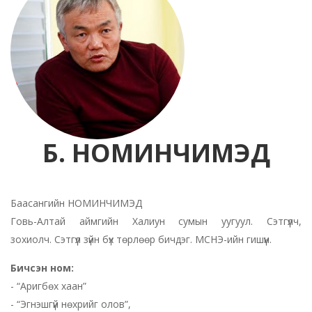
Б. НОМИНЧИМЭД
Баасангийн НОМИНЧИМЭД
Говь-Алтай аймгийн Халиун сумын уугуул. Сэтгүүлч,
зохиолч. Сэтгүүл зүйн бүх төрлөөр бичдэг. МСНЭ-ийн гишүүн.
Бичсэн ном:
- “Аригбөх хаан”
- “Эгнэшгүй нөхрийг олов”,