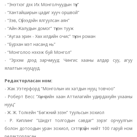
- “Энэтхэг дэх Их Монголчуудын түүх”
- “Хантайширын цадиг хууч оршвой”
- “Зэв, Сүбээдэйн ялгуулсан аян”
- “Айн-Жалудын домог” түүхэн тууж
- “Аугаа эрин - Хөх илдийн очис” түүхэн роман
- “Бурхан мэт насанд нь”
- “Монголоо нэхэж буй Монгол”
- “Эрхэм дээд зарчмууд: Чингис хааны алдар суу, агуу
ялалтын нууцууд.
Редакторласан ном:
- Жак Уэтерфорд “Монголын их хатдын нууц товчоо”
- Роберт Весс “Хүннүгийн хаан Аттилагийн удирдахуйн ухааны
нууц”
- Ж. Ж. Толкейн “Бөгжний эзэн” туульсын зохиол
- Р. Киплинг “Шидэт толгодын савдаг” зэрэг орчуулгын
болон дотоодын уран зохиол, сэтгүүлзүйн нийт 100 гаруй ном
редакторласан.