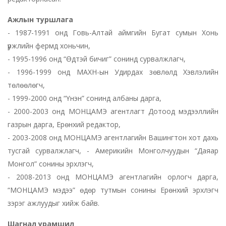
Ажлын туршлага
- 1987-1991 онд Говь-Алтай аймгийн Бугат сумын Хонь
үржлийн фермд хоньчин,
- 1995-1996 онд “Өдтэй бичиг” сонинд сурвалжлагч,
- 1996-1999 онд МАХН-ын Удирдах зөвлөлд Хэвлэлийн
төлөөлөгч,
- 1999-2000 онд “Үнэн” сонинд албаны дарга,
- 2000-2003 онд МОНЦАМЭ агентлагт Дотоод мэдээллийн
газрын дарга, Ерөнхий редактор,
- 2003-2008 онд МОНЦАМЭ агентлагийн Вашингтон хот дахь
тусгай сурвалжлагч, - Америкийн Монголчуудын “Даяар
Монгол” сонины эрхлэгч,
- 2008-2013 онд МОНЦАМЭ агентлагийн орлогч дарга,
“МОНЦАМЭ мэдээ” өдөр тутмын сонины Ерөнхий эрхлэгч
зэрэг ажлуудыг хийж байв.
Шагнал урамшил