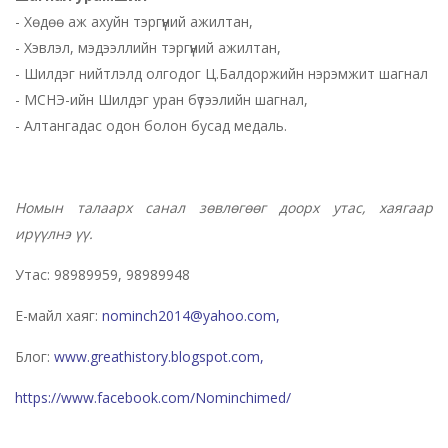
- Хөдөө аж ахуйн тэргүүний ажилтан,
- Хэвлэл, мэдээллийн тэргүүний ажилтан,
- Шилдэг нийтлэлд олгодог Ц.Балдоржийн нэрэмжит шагнал
- МСНЭ-ийн Шилдэг уран бүтээлийн шагнал,
- Алтангадас одон болон бусад медаль.
Номын талаарх санал зөвлөгөөг доорх утас, хаягаар
ирүүлнэ үү.
Утас: 98989959, 98989948
Е-майл хаяг:
nominch2014@yahoo.com,
Блог:
www.greathistory.blogspot.com,
https://www.facebook.com/Nominchimed/