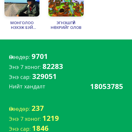
МОНГОЛОО
ЭГНЭШГҮЙ
НЭХЭЖ БУЙ
НӨХРИЙГ ОЛОВ
МОНГОЛ
9701
Өнөөдөр:
82283
Энэ 7 хоног:
329051
Энэ сар:
18053785
Нийт хандалт
237
Өнөөдөр:
1219
Энэ 7 хоног:
1846
Энэ сар: